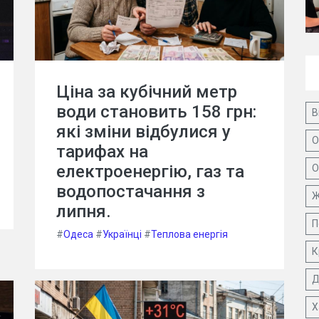
Ціна за кубічний метр
води становить 158 грн:
В
які зміни відбулися у
О
тарифах на
електроенергію, газ та
О
водопостачання з
Ж
липня.
П
#
Одеса
#
Українці
#
Теплова енергія
К
Д
Х