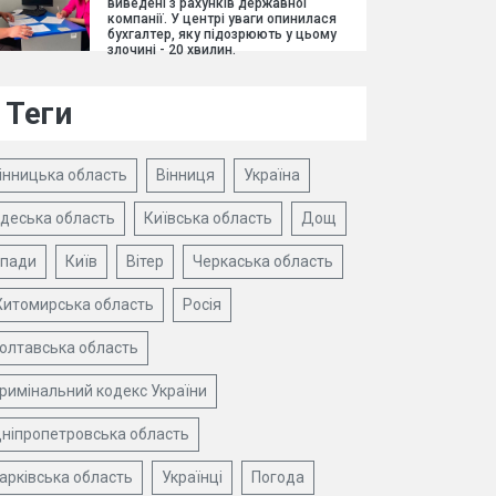
виведені з рахунків державної
компанії. У центрі уваги опинилася
бухгалтер, яку підозрюють у цьому
злочині - 20 хвилин.
Теги
інницька область
Вінниця
Україна
деська область
Київська область
Дощ
пади
Київ
Вітер
Черкаська область
итомирська область
Росія
олтавська область
римінальний кодекс України
ніпропетровська область
арківська область
Українці
Погода