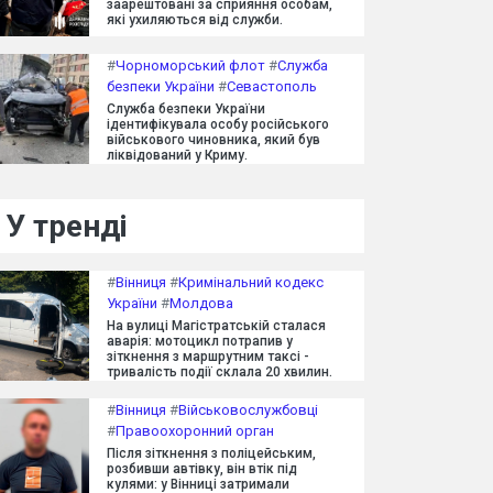
заарештовані за сприяння особам,
які ухиляються від служби.
#
Чорноморський флот
#
Служба
безпеки України
#
Севастополь
Служба безпеки України
ідентифікувала особу російського
військового чиновника, який був
ліквідований у Криму.
У тренді
#
Вінниця
#
Кримінальний кодекс
України
#
Молдова
На вулиці Магістратській сталася
аварія: мотоцикл потрапив у
зіткнення з маршрутним таксі -
тривалість події склала 20 хвилин.
#
Вінниця
#
Військовослужбовці
#
Правоохоронний орган
Після зіткнення з поліцейським,
розбивши автівку, він втік під
кулями: у Вінниці затримали