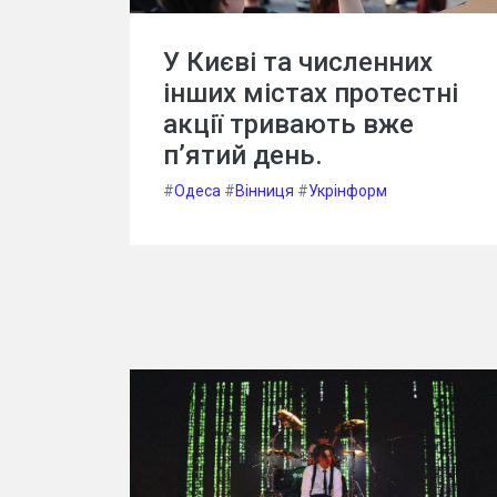
У Києві та численних
інших містах протестні
акції тривають вже
п’ятий день.
#
Одеса
#
Вінниця
#
Укрінформ