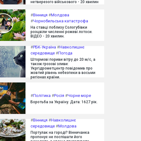
нетверезого військового - 20 хвилин
#
Вінниця
#
Молдова
#
Чорнобильська катастрофа
На ставці поблизу Сологубівки
розцвіли численні рожеві лотоси.
ВІДЕО - 20 хвилин.
#
РБК-Україна
#
Навколишнє
середовище
#
Погода
Штормові пориви вітру до 20 м/с, а
також грозові зливи:
Укргідрометцентр повідомив про
жовтий рівень небезпеки в восьми
регіонах країни.
#
Політика
#
Росія
#
Чорне море
Боротьба за Україну. Дата: 1627 рік.
#
Вінниця
#
Навколишнє
середовище
#
Молдова
Портулак на городі? Вінничанка
пропонує не поспішати його