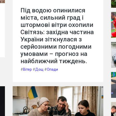
Під водою опинилися
міста, сильний град і
штормові вітри охопили
Світязь: західна частина
України зіткнулася з
серйозними погодними
умовами – прогноз на
найближчий тиждень.
#
Вітер
#
Дощ
#
Опади