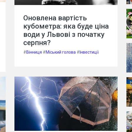
Оновлена вартість
кубометра: яка буде ціна
води у Львові з початку
серпня?
#
Вінниця
#
Міський голова
#
Інвестиції