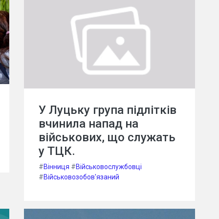
У Луцьку група підлітків
вчинила напад на
військових, що служать
у ТЦК.
#
Вінниця
#
Військовослужбовці
#
Військовозобов'язаний