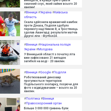
викидати, а краще приготувати
смачний соус, який займе всього 20
хвилин!
#
Вінниця
#
Україна
#
Київська
область
Скала здійснила вражаючий камбек
проти Діназа, Поділля здобуло
перемогу над Нивою В, а Тростянець
здолав Авангард: результати матчів
Другої ліги - Футбол24.
#
Вінниця
#
Національна поліція
України
#
Молдова
У Вінницькій області з початку літа
вже зафіксовано 21 випадок
загибелі на воді - 20 хвилин.
#
Вінниця
#
Google
#
Поділля
Роботизований динозавр
прогулюється територією
Подільського зоопарку, позуючи для
фото з відвідувачами – всього за 20
хвилин.
#
Політика
#
Вінниця
#
Правоохоронний орган
Більше 3 000 000 гривень були