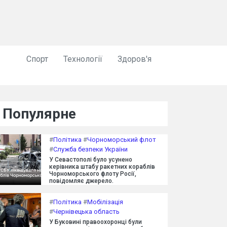
Спорт
Технології
Здоров'я
Популярне
#
Політика
#
Чорноморський флот
#
Служба безпеки України
У Севастополі було усунено
керівника штабу ракетних кораблів
Чорноморського флоту Росії,
повідомляє джерело.
#
Політика
#
Мобілізація
#
Чернівецька область
У Буковині правоохоронці були