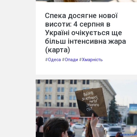
Спека досягне нової
висоти: 4 серпня в
Україні очікується ще
більш інтенсивна жара
(карта)
#
Одеса
#
Опади
#
Хмарність