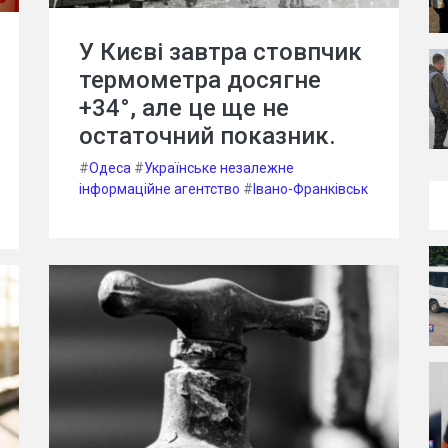
У Києві завтра стовпчик
термометра досягне
+34°, але це ще не
остаточний показник.
#
Одеса
#
Українське незалежне
інформаційне агентство
#
Івано-Франківськ