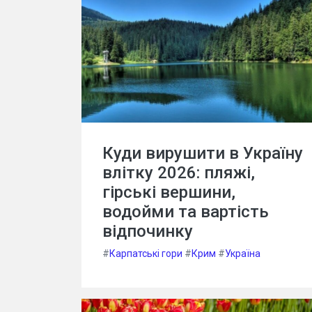
Куди вирушити в Україну
влітку 2026: пляжі,
гірські вершини,
водойми та вартість
відпочинку
#
Карпатські гори
#
Крим
#
Україна