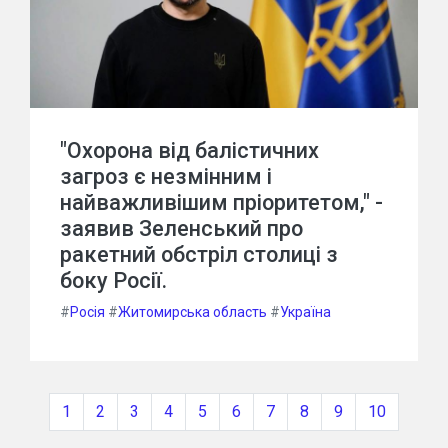
"Охорона від балістичних
загроз є незмінним і
найважливішим пріоритетом," -
заявив Зеленський про
ракетний обстріл столиці з
боку Росії.
#
Росія
#
Житомирська область
#
Україна
1
2
3
4
5
6
7
8
9
10