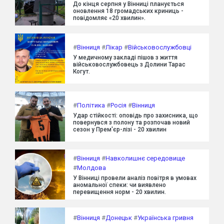
До кінця серпня у Вінниці планується
оновлення 18 громадських криниць -
повідомляє «20 хвилин».
#
Вінниця
#
Лікар
#
Військовослужбовці
У медичному закладі пішов з життя
військовослужбовець з Долини Тарас
Когут.
#
Політика
#
Росія
#
Вінниця
Удар стійкості: оповідь про захисника, що
повернувся з полону та розпочав новий
сезон у Прем'єр-лізі - 20 хвилин
#
Вінниця
#
Навколишнє середовище
#
Молдова
У Вінниці провели аналіз повітря в умовах
аномальної спеки: чи виявлено
перевищення норм - 20 хвилин.
#
Вінниця
#
Донецьк
#
Українська гривня