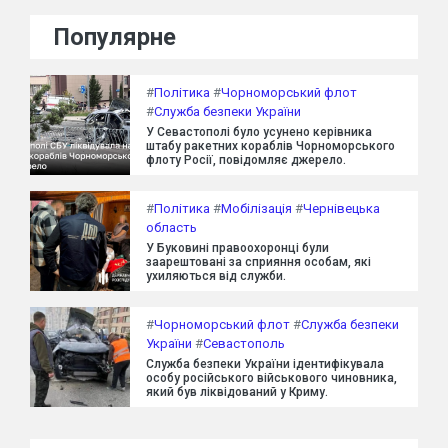
Популярне
#
Політика
#
Чорноморський флот
#
Служба безпеки України
У Севастополі було усунено керівника
штабу ракетних кораблів Чорноморського
флоту Росії, повідомляє джерело.
#
Політика
#
Мобілізація
#
Чернівецька
область
У Буковині правоохоронці були
заарештовані за сприяння особам, які
ухиляються від служби.
#
Чорноморський флот
#
Служба безпеки
України
#
Севастополь
Служба безпеки України ідентифікувала
особу російського військового чиновника,
який був ліквідований у Криму.