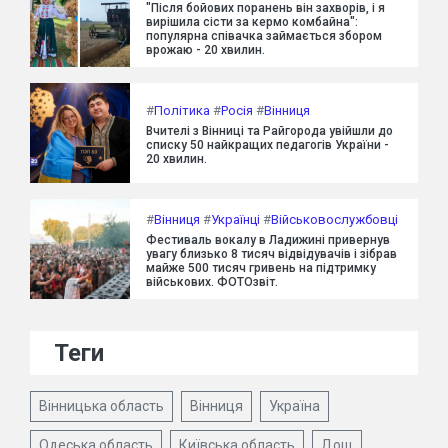
"Після бойових поранень він захворів, і я
вирішила сісти за кермо комбайна":
популярна співачка займається збором
врожаю - 20 хвилин.
#
Політика
#
Росія
#
Вінниця
Вчителі з Вінниці та Райгорода увійшли до
списку 50 найкращих педагогів України -
20 хвилин.
#
Вінниця
#
Українці
#
Військовослужбовці
Фестиваль вокалу в Ладижині привернув
увагу близько 8 тисяч відвідувачів і зібрав
майже 500 тисяч гривень на підтримку
військових. ФОТОзвіт.
Теги
Вінницька область
Вінниця
Україна
Одеська область
Київська область
Дощ