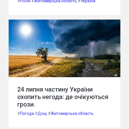
#
Росія
#
Житомирська область
#
Україна
24 липня частину України
охопить негода: де очікуються
грози.
#
Погода
#
Дощ
#
Житомирська область