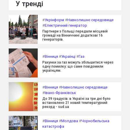
У тренді
#
Укрінформ
#
Навколишнє середовище
#
Електричний генератор
Партнери з Польщі передали місцевій
громаді на Вінниччині додаткові 16
генераторів.
#
Вінниця
#
Українці
#
Газ
Рахунки за газ можуть збільшитися через
одну помилку: що саме повідомили
українцям.
#
Вінниця
#
Навколишнє середовище
#
Івано-Франківськ
До 39 градусів: в Україні за три дні було
встановлено 21 новий температурний
рекорд - sud.ua
#
Вінниця
#
Молдова
#
Чорнобильська
катастрофа