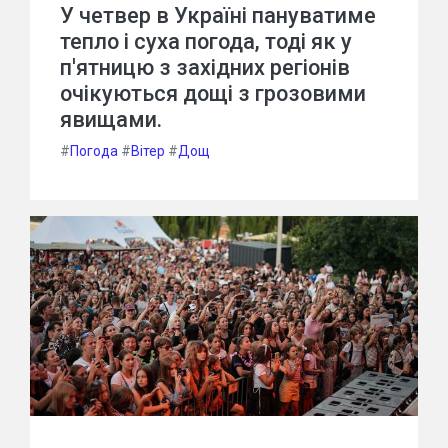
У четвер в Україні пануватиме
тепло і суха погода, тоді як у
п'ятницю з західних регіонів
очікуються дощі з грозовими
явищами.
#
Погода
#
Вітер
#
Дощ