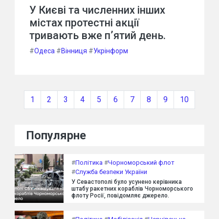
У Києві та численних інших
містах протестні акції
тривають вже п’ятий день.
#
Одеса
#
Вінниця
#
Укрінформ
1
2
3
4
5
6
7
8
9
10
Популярне
#
Політика
#
Чорноморський флот
#
Служба безпеки України
У Севастополі було усунено керівника
штабу ракетних кораблів Чорноморського
флоту Росії, повідомляє джерело.