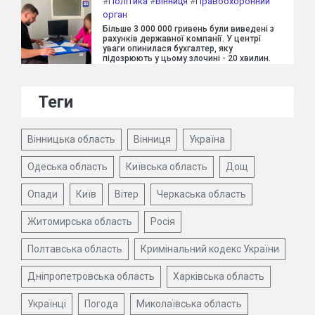
#
Політика
#
Вінниця
#
Правоохоронний
орган
Більше 3 000 000 гривень були виведені з
рахунків державної компанії. У центрі
уваги опинилася бухгалтер, яку
підозрюють у цьому злочині - 20 хвилин.
Теги
Вінницька область
Вінниця
Україна
Одеська область
Київська область
Дощ
Опади
Київ
Вітер
Черкаська область
Житомирська область
Росія
Полтавська область
Кримінальний кодекс України
Дніпропетровська область
Харківська область
Українці
Погода
Миколаївська область