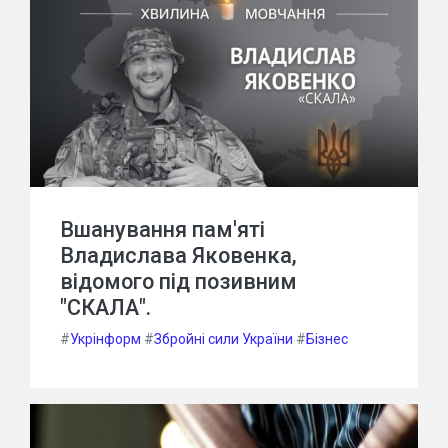
Вшанування пам'яті
Владислава Яковенка,
відомого під позивним
"СКАЛА".
#
Укрінформ
#
Збройні сили України
#
Бізнес