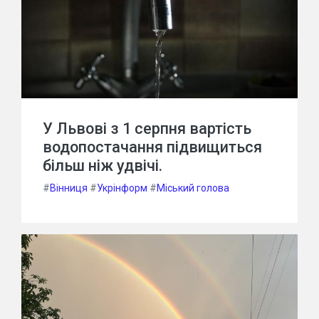
У Львові з 1 серпня вартість
водопостачання підвищиться
більш ніж удвічі.
#
Вінниця
#
Укрінформ
#
Міський голова