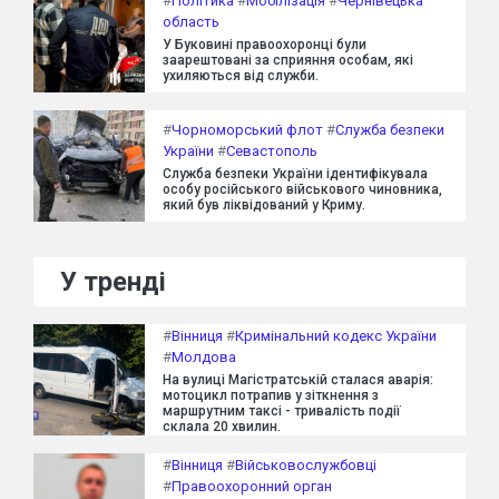
#
Політика
#
Мобілізація
#
Чернівецька
область
У Буковині правоохоронці були
заарештовані за сприяння особам, які
ухиляються від служби.
#
Чорноморський флот
#
Служба безпеки
України
#
Севастополь
Служба безпеки України ідентифікувала
особу російського військового чиновника,
який був ліквідований у Криму.
У тренді
#
Вінниця
#
Кримінальний кодекс України
#
Молдова
На вулиці Магістратській сталася аварія:
мотоцикл потрапив у зіткнення з
маршрутним таксі - тривалість події
склала 20 хвилин.
#
Вінниця
#
Військовослужбовці
#
Правоохоронний орган