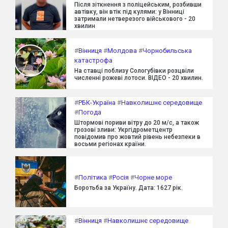
Після зіткнення з поліцейським, розбивши
автівку, він втік під кулями: у Вінниці
затримали нетверезого військового - 20
хвилин
#
Вінниця
#
Молдова
#
Чорнобильська
катастрофа
На ставці поблизу Сологубівки розцвіли
численні рожеві лотоси. ВІДЕО - 20 хвилин.
#
РБК-Україна
#
Навколишнє середовище
#
Погода
Штормові пориви вітру до 20 м/с, а також
грозові зливи: Укргідрометцентр
повідомив про жовтий рівень небезпеки в
восьми регіонах країни.
#
Політика
#
Росія
#
Чорне море
Боротьба за Україну. Дата: 1627 рік.
#
Вінниця
#
Навколишнє середовище