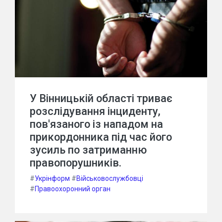
У Вінницькій області триває
розслідування інциденту,
пов'язаного із нападом на
прикордонника під час його
зусиль по затриманню
правопорушників.
#
Укрінформ
#
Військовослужбовці
#
Правоохоронний орган