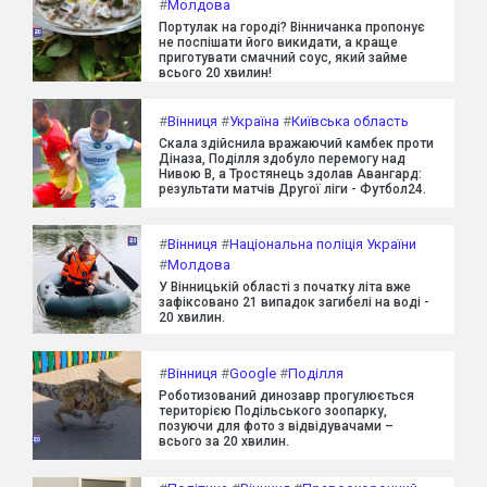
#
Молдова
Портулак на городі? Вінничанка пропонує
не поспішати його викидати, а краще
приготувати смачний соус, який займе
всього 20 хвилин!
#
Вінниця
#
Україна
#
Київська область
Скала здійснила вражаючий камбек проти
Діназа, Поділля здобуло перемогу над
Нивою В, а Тростянець здолав Авангард:
результати матчів Другої ліги - Футбол24.
#
Вінниця
#
Національна поліція України
#
Молдова
У Вінницькій області з початку літа вже
зафіксовано 21 випадок загибелі на воді -
20 хвилин.
#
Вінниця
#
Google
#
Поділля
Роботизований динозавр прогулюється
територією Подільського зоопарку,
позуючи для фото з відвідувачами –
всього за 20 хвилин.