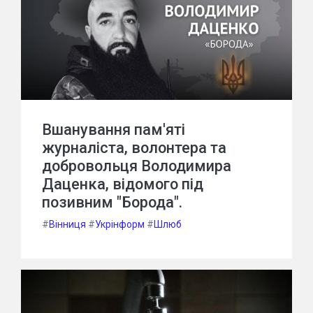
Вшанування пам'яті
журналіста, волонтера та
добровольця Володимира
Даценка, відомого під
позивним "Борода".
#
Вінниця
#
Укрінформ
#
Шлюб