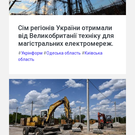
Сім регіонів України отримали
від Великобританії техніку для
магістральних електромереж.
#
Укрінформ
#
Одеська область
#
Київська
область