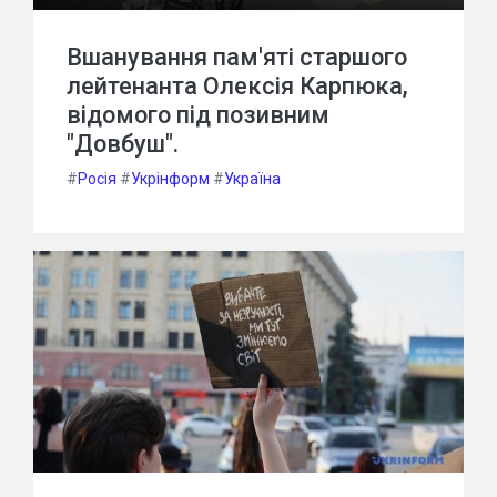
Вшанування пам'яті старшого
лейтенанта Олексія Карпюка,
відомого під позивним
"Довбуш".
#
Росія
#
Укрінформ
#
Україна