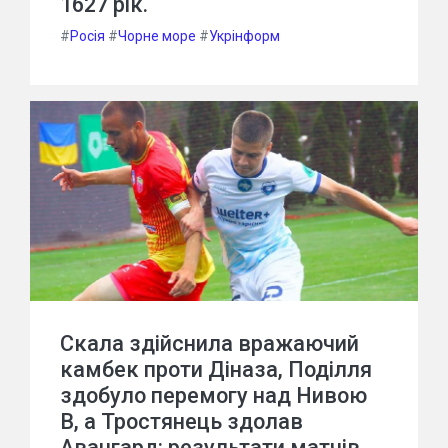
1627 рік.
#
Росія
#
Чорне море
#
Укрінформ
Скала здійснила вражаючий
камбек проти Діназа, Поділля
здобуло перемогу над Нивою
В, а Тростянець здолав
Авангард: результати матчів