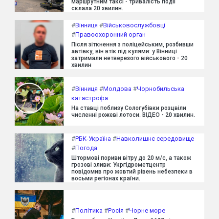
маршрутним таксі - тривалість події
склала 20 хвилин.
#
Вінниця
#
Військовослужбовці
#
Правоохоронний орган
Після зіткнення з поліцейським, розбивши
автівку, він втік під кулями: у Вінниці
затримали нетверезого військового - 20
хвилин
#
Вінниця
#
Молдова
#
Чорнобильська
катастрофа
На ставці поблизу Сологубівки розцвіли
численні рожеві лотоси. ВІДЕО - 20 хвилин.
#
РБК-Україна
#
Навколишнє середовище
#
Погода
Штормові пориви вітру до 20 м/с, а також
грозові зливи: Укргідрометцентр
повідомив про жовтий рівень небезпеки в
восьми регіонах країни.
#
Політика
#
Росія
#
Чорне море