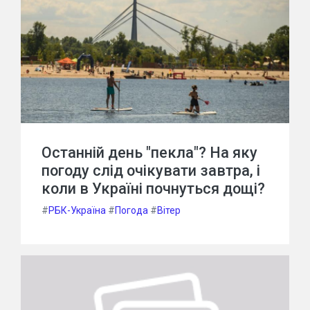
Останній день "пекла"? На яку
погоду слід очікувати завтра, і
коли в Україні почнуться дощі?
#
РБК-Україна
#
Погода
#
Вітер