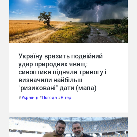
Україну вразить подвійний
удар природних явищ:
синоптики підняли тривогу і
визначили найбільш
"ризиковані" дати (мапа)
#
Українці
#
Погода
#
Вітер