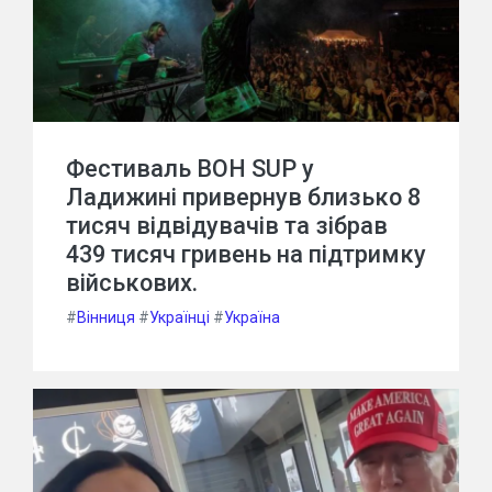
Фестиваль BOH SUP у
Ладижині привернув близько 8
тисяч відвідувачів та зібрав
439 тисяч гривень на підтримку
військових.
#
Вінниця
#
Українці
#
Україна