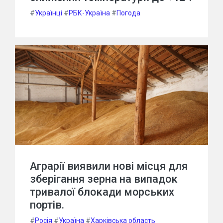
#
Українці
#
РБК-Україна
#
Погода
Аграрії виявили нові місця для
зберігання зерна на випадок
тривалої блокади морських
портів.
#
Росія
#
Україна
#
Харківська область