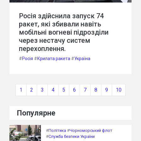
Росія здійснила запуск 74
ракет, які збивали навіть
мобільні вогневі підрозділи
через нестачу систем
перехоплення.
#
Росія
#
Крилата ракета
#
Україна
1
2
3
4
5
6
7
8
9
10
Популярне
#
Політика
#
Чорноморський флот
#
Служба безпеки України