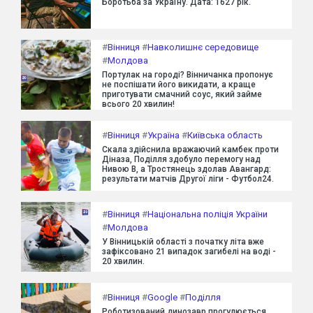
Боротьба за Україну. Дата: 1627 рік.
#
Вінниця
#
Навколишнє середовище
#
Молдова
Портулак на городі? Вінничанка пропонує
не поспішати його викидати, а краще
приготувати смачний соус, який займе
всього 20 хвилин!
#
Вінниця
#
Україна
#
Київська область
Скала здійснила вражаючий камбек проти
Діназа, Поділля здобуло перемогу над
Нивою В, а Тростянець здолав Авангард:
результати матчів Другої ліги - Футбол24.
#
Вінниця
#
Національна поліція України
#
Молдова
У Вінницькій області з початку літа вже
зафіксовано 21 випадок загибелі на воді -
20 хвилин.
#
Вінниця
#
Google
#
Поділля
Роботизований динозавр прогулюється