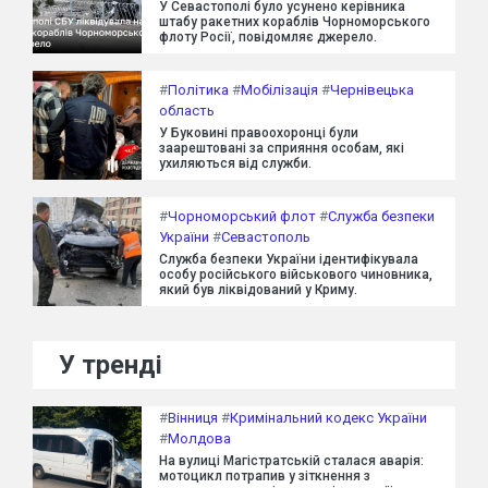
У Севастополі було усунено керівника
штабу ракетних кораблів Чорноморського
флоту Росії, повідомляє джерело.
#
Політика
#
Мобілізація
#
Чернівецька
область
У Буковині правоохоронці були
заарештовані за сприяння особам, які
ухиляються від служби.
#
Чорноморський флот
#
Служба безпеки
України
#
Севастополь
Служба безпеки України ідентифікувала
особу російського військового чиновника,
який був ліквідований у Криму.
У тренді
#
Вінниця
#
Кримінальний кодекс України
#
Молдова
На вулиці Магістратській сталася аварія:
мотоцикл потрапив у зіткнення з