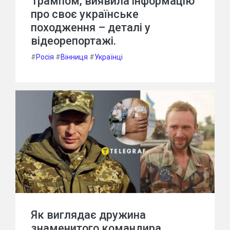
Трампом, виявила інформацію
про своє українське
походження – деталі у
відеорепортажі.
#
Росія
#
Вінниця
#
Українці
Як виглядає дружина
знаменитого командира