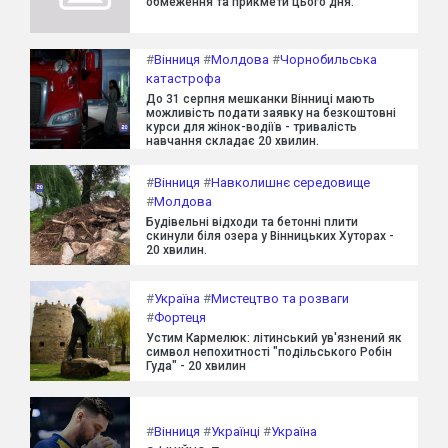
обмеження та прикмети цього дня.
#
Вінниця
#
Молдова
#
Чорнобильська
катастрофа
До 31 серпня мешканки Вінниці мають
можливість подати заявку на безкоштовні
курси для жінок-водіїв - тривалість
навчання складає 20 хвилин.
#
Вінниця
#
Навколишнє середовище
#
Молдова
Будівельні відходи та бетонні плити
скинули біля озера у Вінницьких Хуторах -
20 хвилин.
#
Україна
#
Мистецтво та розваги
#
Фортеця
Устим Кармелюк: літинський ув'язнений як
символ непохитності "подільського Робін
Гуда" - 20 хвилин
#
Вінниця
#
Українці
#
Україна