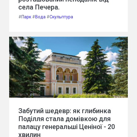
села Печера.
#
Парк
#
Вода
#
Скульптура
Забутий шедевр: як глибинка
Поділля стала домівкою для
палацу генеральші Ценіної - 20
хвилин