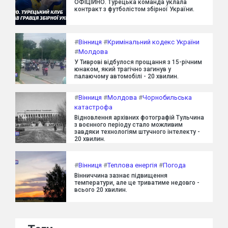
ОФІЦІЙНО. Турецька команда уклала
контракт з футболістом збірної України.
#
Вінниця
#
Кримінальний кодекс України
#
Молдова
У Тиврові відбулося прощання з 15-річним
юнаком, який трагічно загинув у
палаючому автомобілі - 20 хвилин.
#
Вінниця
#
Молдова
#
Чорнобильська
катастрофа
Відновлення архівних фотографій Тульчина
з воєнного періоду стало можливим
завдяки технологіям штучного інтелекту -
20 хвилин.
#
Вінниця
#
Теплова енергія
#
Погода
Вінниччина зазнає підвищення
температури, але це триватиме недовго -
всього 20 хвилин.