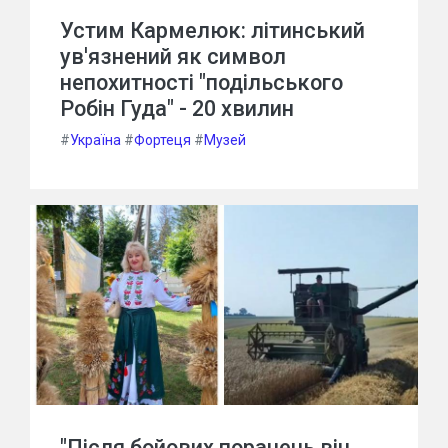
Устим Кармелюк: літинський
ув'язнений як символ
непохитності "подільського
Робін Гуда" - 20 хвилин
#
Україна
#
Фортеця
#
Музей
"Після бойових поранень він