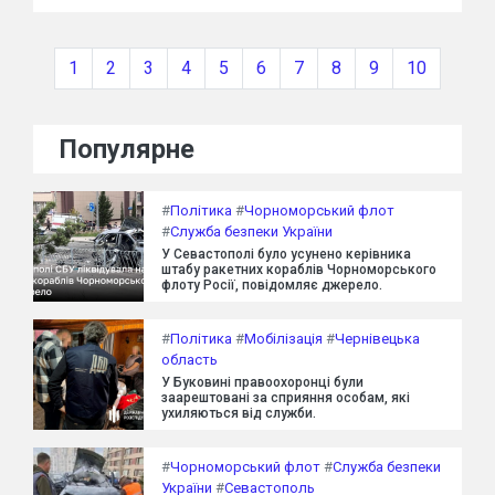
1
2
3
4
5
6
7
8
9
10
Популярне
#
Політика
#
Чорноморський флот
#
Служба безпеки України
У Севастополі було усунено керівника
штабу ракетних кораблів Чорноморського
флоту Росії, повідомляє джерело.
#
Політика
#
Мобілізація
#
Чернівецька
область
У Буковині правоохоронці були
заарештовані за сприяння особам, які
ухиляються від служби.
#
Чорноморський флот
#
Служба безпеки
України
#
Севастополь