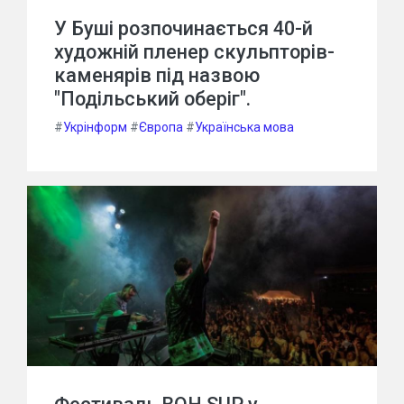
У Буші розпочинається 40-й
художній пленер скульпторів-
каменярів під назвою
"Подільський оберіг".
#
Укрінформ
#
Європа
#
Українська мова