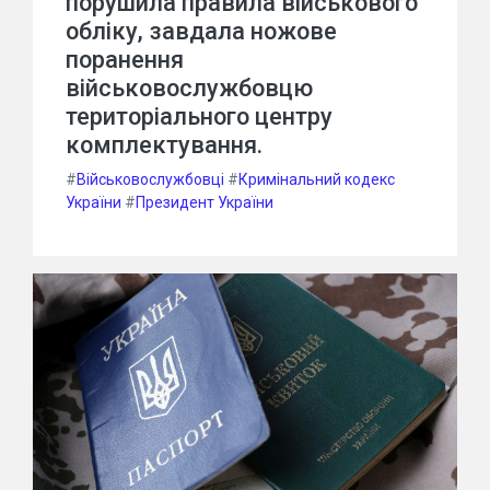
порушила правила військового
обліку, завдала ножове
поранення
військовослужбовцю
територіального центру
комплектування.
#
Військовослужбовці
#
Кримінальний кодекс
України
#
Президент України