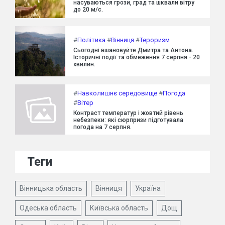
насуваються грози, град та шквали вітру
до 20 м/с.
#
Політика
#
Вінниця
#
Тероризм
Сьогодні вшановуйте Дмитра та Антона.
Історичні події та обмеження 7 серпня - 20
хвилин.
#
Навколишнє середовище
#
Погода
#
Вітер
Контраст температур і жовтий рівень
небезпеки: які сюрпризи підготувала
погода на 7 серпня.
Теги
Вінницька область
Вінниця
Україна
Одеська область
Київська область
Дощ