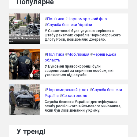
Популярне
#
Політика
#
Чорноморський флот
#
Служба безпеки України
У Севастополі було усунено керівника
штабу ракетних кораблів Чорноморського
флоту Росії, повідомляє джерело.
#
Політика
#
Мобілізація
#
Чернівецька
область
У Буковині правоохоронці були
заарештовані за сприяння особам, які
ухиляються від служби.
#
Чорноморський флот
#
Служба безпеки
України
#
Севастополь
Служба безпеки України ідентифікувала
особу російського військового чиновника,
який був ліквідований у Криму.
У тренді