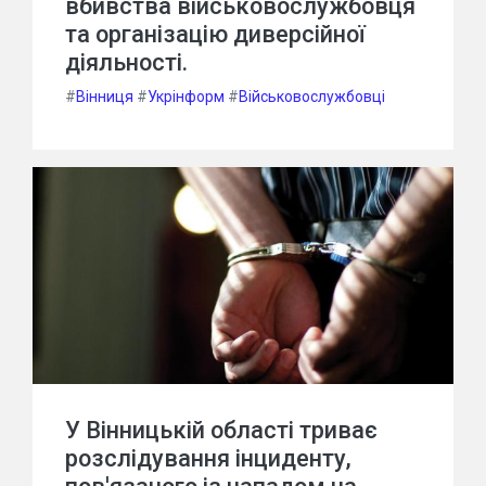
вбивства військовослужбовця
та організацію диверсійної
діяльності.
#
Вінниця
#
Укрінформ
#
Військовослужбовці
У Вінницькій області триває
розслідування інциденту,