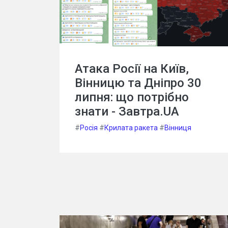
Атака Росії на Київ,
Вінницю та Дніпро 30
липня: що потрібно
знати - Завтра.UA
#
Росія
#
Крилата ракета
#
Вінниця