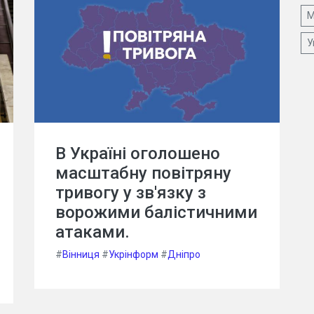
М
У
В Україні оголошено
масштабну повітряну
тривогу у зв'язку з
ворожими балістичними
атаками.
#
Вінниця
#
Укрінформ
#
Дніпро