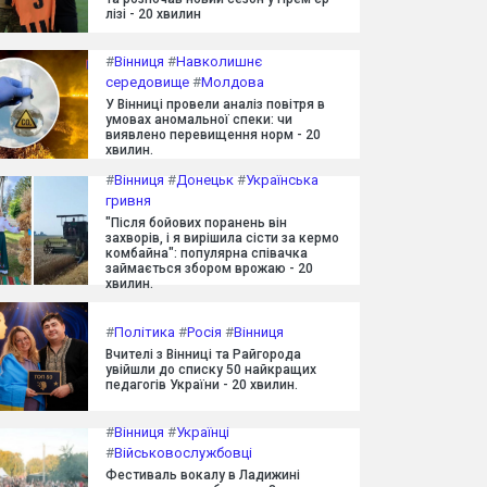
лізі - 20 хвилин
#
Вінниця
#
Навколишнє
середовище
#
Молдова
У Вінниці провели аналіз повітря в
умовах аномальної спеки: чи
виявлено перевищення норм - 20
хвилин.
#
Вінниця
#
Донецьк
#
Українська
гривня
"Після бойових поранень він
захворів, і я вирішила сісти за кермо
комбайна": популярна співачка
займається збором врожаю - 20
хвилин.
#
Політика
#
Росія
#
Вінниця
Вчителі з Вінниці та Райгорода
увійшли до списку 50 найкращих
педагогів України - 20 хвилин.
#
Вінниця
#
Українці
#
Військовослужбовці
Фестиваль вокалу в Ладижині