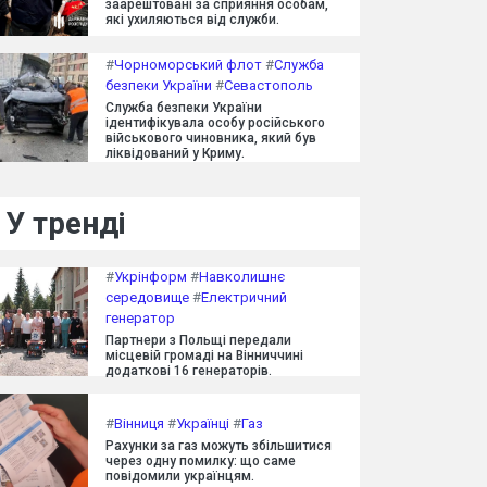
заарештовані за сприяння особам,
які ухиляються від служби.
#
Чорноморський флот
#
Служба
безпеки України
#
Севастополь
Служба безпеки України
ідентифікувала особу російського
військового чиновника, який був
ліквідований у Криму.
У тренді
#
Укрінформ
#
Навколишнє
середовище
#
Електричний
генератор
Партнери з Польщі передали
місцевій громаді на Вінниччині
додаткові 16 генераторів.
#
Вінниця
#
Українці
#
Газ
Рахунки за газ можуть збільшитися
через одну помилку: що саме
повідомили українцям.