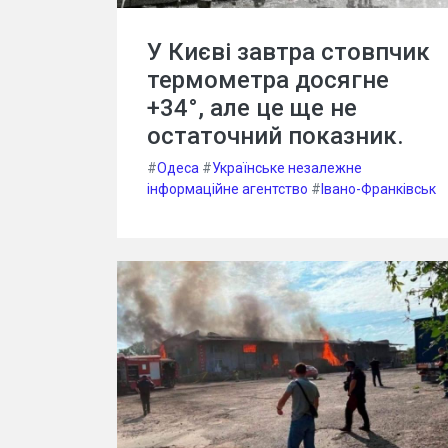
У Києві завтра стовпчик
термометра досягне
+34°, але це ще не
остаточний показник.
#
Одеса
#
Українське незалежне
інформаційне агентство
#
Івано-Франківськ