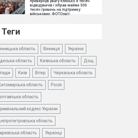
привернув увагу близько 8 тисяч
відвідувачів і зібрав майже 500
тисяч гривень на підтримку
військових. ФОТОзвіт.
Теги
інницька область
Вінниця
Україна
деська область
Київська область
Дощ
пади
Київ
Вітер
Черкаська область
итомирська область
Росія
олтавська область
римінальний кодекс України
ніпропетровська область
арківська область
Українці