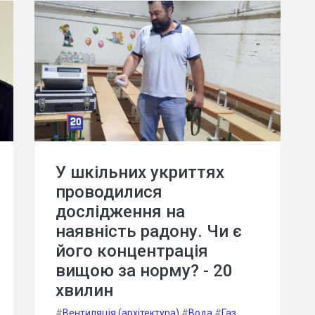
У шкільних укриттях
проводилися
дослідження на
наявність радону. Чи є
його концентрація
вищою за норму? - 20
хвилин
#
Вентиляція (архітектура)
#
Вода
#
Газ