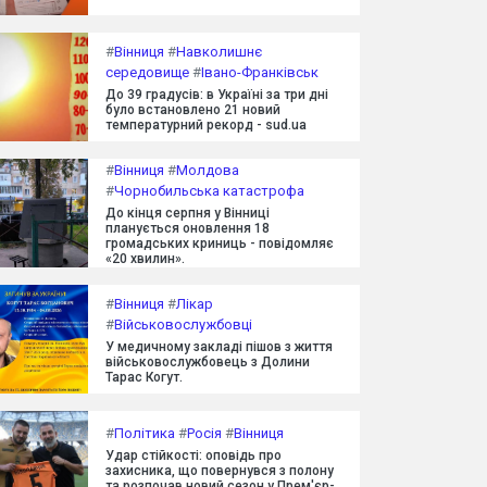
#
Вінниця
#
Навколишнє
середовище
#
Івано-Франківськ
До 39 градусів: в Україні за три дні
було встановлено 21 новий
температурний рекорд - sud.ua
#
Вінниця
#
Молдова
#
Чорнобильська катастрофа
До кінця серпня у Вінниці
планується оновлення 18
громадських криниць - повідомляє
«20 хвилин».
#
Вінниця
#
Лікар
#
Військовослужбовці
У медичному закладі пішов з життя
військовослужбовець з Долини
Тарас Когут.
#
Політика
#
Росія
#
Вінниця
Удар стійкості: оповідь про
захисника, що повернувся з полону
та розпочав новий сезон у Прем'єр-