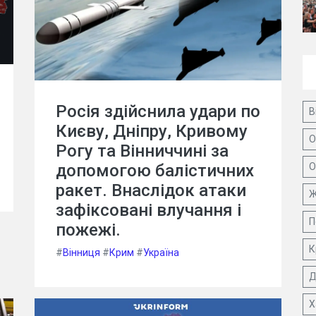
Росія здійснила удари по
В
Києву, Дніпру, Кривому
О
Рогу та Вінниччині за
допомогою балістичних
О
ракет. Внаслідок атаки
Ж
зафіксовані влучання і
П
пожежі.
К
#
Вінниця
#
Крим
#
Україна
Д
Х