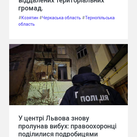
віддалених територіальних
громад.
#
Козятин
#
Черкаська область
#
Тернопільська
область
У центрі Львова знову
пролунав вибух: правоохоронці
поділилися подробицями