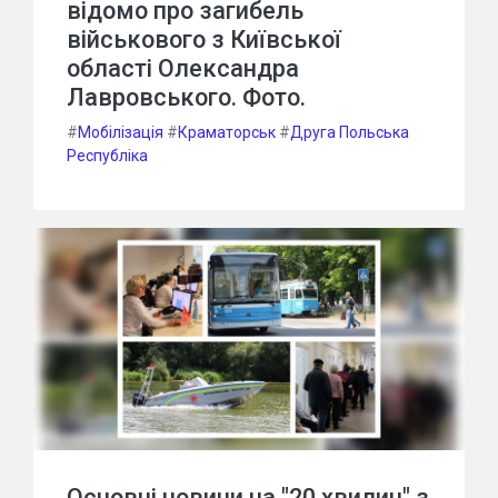
відомо про загибель
військового з Київської
області Олександра
Лавровського. Фото.
#
Мобілізація
#
Краматорськ
#
Друга Польська
Республіка
Основні новини на "20 хвилин" з