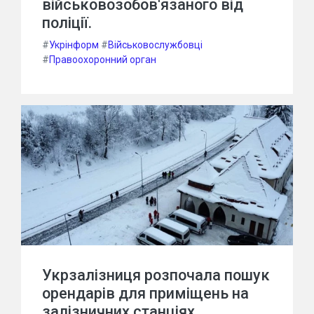
військовозобов'язаного від
поліції.
#
Укрінформ
#
Військовослужбовці
#
Правоохоронний орган
Укрзалізниця розпочала пошук
орендарів для приміщень на
залізничних станціях.