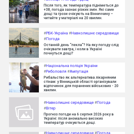
Після того, як температура підніметься до
+38, погода зазнає різких змін. Які саме
дощі та грози очікують на Вінниччину –
читайте у матеріалі на 20 хвилин.
#
РБК-Україна
#
Навколишнє середовище
#
Погода
Останній день "пекла"? На яку погоду слід
очікувати завтра, і коли в Україні
почнуться дощі?
#
Національна поліція України
#
Риболовля
#
Ампутація
Рибальство як альтернатива лікарняним
стінам: у Вінницькій області організували
відпочинок для поранених військових - 20
хвилин.
#
Навколишнє середовище
#
Погода
#
Вітер
Прогноз погоди на 6 серпня 2026 року в
Україні: після аномально високих
температур очікуються дощі.
#
Навколишнє середовище
#
Погода