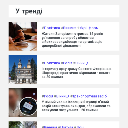
У тренді
#
Політика
#
Вінниця
#
Укрінформ
Жителя Запоріжжя отримав 15 років
ув'язнення за спробу вбивства
військовослужбовця та організацію
диверсійної діяльності.
#
Політика
#
Росія
#
Вінниця
Історичну арку храму Святого Флоріана в
Шаргороді практично відновили - всього
за 20 хвилин.
#
Росія
#
Вінниця
#
Транспортний засіб
У нічний час на Келецькій вулиці п'яний
водій влаштував скандал, ображаючи та
атакуючи патрульних - 20 хвилин.
#
Вінниця
#
Погода
#
Дощ