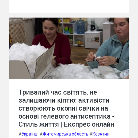
Тривалий час світять, не
залишаючи кіптю: активісти
створюють окопні свічки на
основі гелевого антисептика -
Стиль життя | Експрес онлайн
#
Українці
#
Житомирська область
#
Козятин