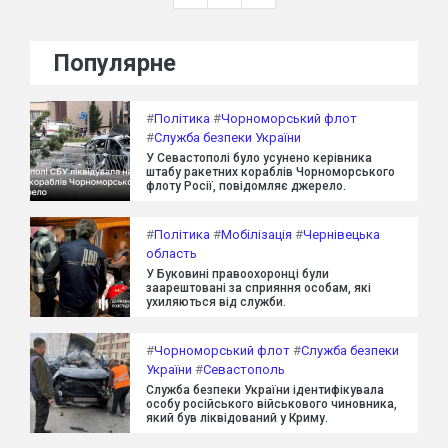
Популярне
#
Політика
#
Чорноморський флот
#
Служба безпеки України
У Севастополі було усунено керівника
штабу ракетних кораблів Чорноморського
флоту Росії, повідомляє джерело.
#
Політика
#
Мобілізація
#
Чернівецька
область
У Буковині правоохоронці були
заарештовані за сприяння особам, які
ухиляються від служби.
#
Чорноморський флот
#
Служба безпеки
України
#
Севастополь
Служба безпеки України ідентифікувала
особу російського військового чиновника,
який був ліквідований у Криму.