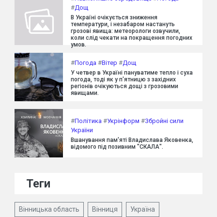
#
Дощ
В Україні очікується зниження
температури, і незабаром настануть
грозові явища: метеорологи озвучили,
коли слід чекати на покращення погодних
умов.
#
Погода
#
Вітер
#
Дощ
У четвер в Україні пануватиме тепло і суха
погода, тоді як у п'ятницю з західних
регіонів очікуються дощі з грозовими
явищами.
#
Політика
#
Укрінформ
#
Збройні сили
України
Вшанування пам'яті Владислава Яковенка,
відомого під позивним "СКАЛА".
Теги
Вінницька область
Вінниця
Україна