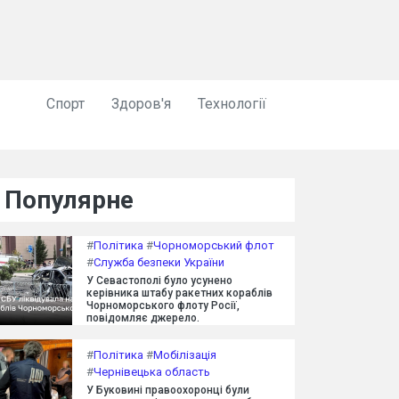
Спорт
Здоров'я
Технології
Популярне
#
Політика
#
Чорноморський флот
#
Служба безпеки України
У Севастополі було усунено
керівника штабу ракетних кораблів
Чорноморського флоту Росії,
повідомляє джерело.
#
Політика
#
Мобілізація
#
Чернівецька область
У Буковині правоохоронці були