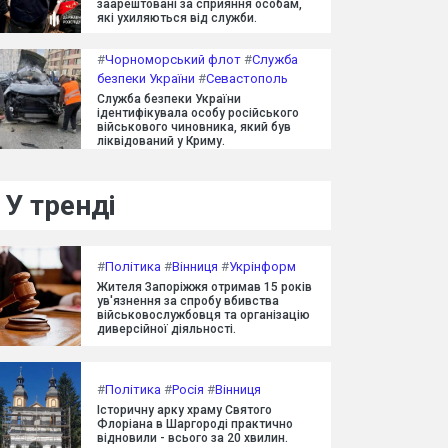
заарештовані за сприяння особам,
які ухиляються від служби.
#
Чорноморський флот
#
Служба
безпеки України
#
Севастополь
Служба безпеки України
ідентифікувала особу російського
військового чиновника, який був
ліквідований у Криму.
У тренді
#
Політика
#
Вінниця
#
Укрінформ
Жителя Запоріжжя отримав 15 років
ув'язнення за спробу вбивства
військовослужбовця та організацію
диверсійної діяльності.
#
Політика
#
Росія
#
Вінниця
Історичну арку храму Святого
Флоріана в Шаргороді практично
відновили - всього за 20 хвилин.