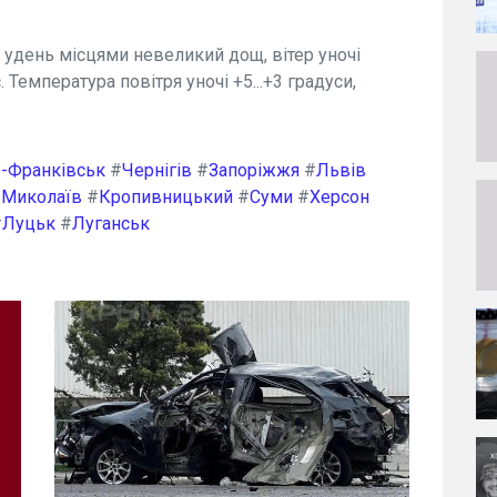
, удень місцями невеликий дощ, вітер уночі
. Температура повітря уночі +5...+3 градуси,
о-Франківськ
#
Чернігів
#
Запоріжжя
#
Львів
#
Миколаїв
#
Кропивницький
#
Суми
#
Херсон
#
Луцьк
#
Луганськ