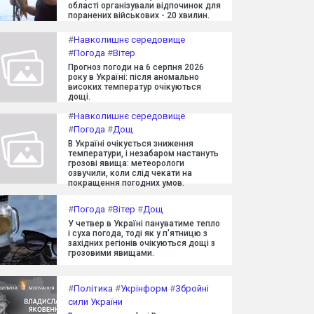
області організували відпочинок для
поранених військових - 20 хвилин.
#
Навколишнє середовище
#
Погода
#
Вітер
Прогноз погоди на 6 серпня 2026
року в Україні: після аномально
високих температур очікуються
дощі.
#
Навколишнє середовище
#
Погода
#
Дощ
В Україні очікується зниження
температури, і незабаром настануть
грозові явища: метеорологи
озвучили, коли слід чекати на
покращення погодних умов.
#
Погода
#
Вітер
#
Дощ
У четвер в Україні пануватиме тепло
і суха погода, тоді як у п'ятницю з
західних регіонів очікуються дощі з
грозовими явищами.
#
Політика
#
Укрінформ
#
Збройні
сили України