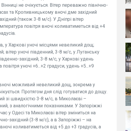
 Вінниці не очікується. Вітер переважно північно-
касах та Кропивницькому вночі дме західний
ахідний (також 3-8 м/с). У Дніпрі вітер
емпература повітря вночі коливатиметься від +4
радусів.
ів, у Харкові уночі місцями невеликий дощ;
; вітер уночі південний, 3-8 м/с, у Луганську
південно-західний, 3-8 м/с, у Харкові удень
повітря уночі +6...+2 градуси, удень +5...+9
, вночі можливий невеликий дощ, зокрема у
очікується. Протягом дня слід готуватися до дощу.
ний зі швидкістю 3-8 м/с, в Миколаєві –
нний, з аналогічними показниками. У Запоріжжі
час у Одесі та Миколаєві вітер зміниться на
ічно-західний (3-8 м/с), а в Запоріжжі – на
 вночі коливатиметься від +5 до +3 градусів, а