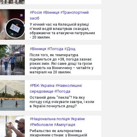
#
Росія
#
Вінниця
#
Транспортний
засіб
У нічний час на Келецькій вулиці
п'яний водій влаштував скандал,
ображаючи та атакуючи патрульних
- 20 хвилин.
#
Вінниця
#
Погода
#
Дощ
Після того, як температура
підніметься до +38, погода зазнає
різких змін. Які саме дощі та грози
очікують на Вінниччину – читайте у
матеріалі на 20 хвилин.
#
РБК-Україна
#
Навколишнє
середовище
#
Погода
Останній день "пекла"? На яку
погоду слід очікувати завтра, і коли
в Україні почнуться дощі?
#
Національна поліція України
#
Риболовля
#
Ампутація
Рибальство як альтернатива
лікарняним стінам: у Вінницькій