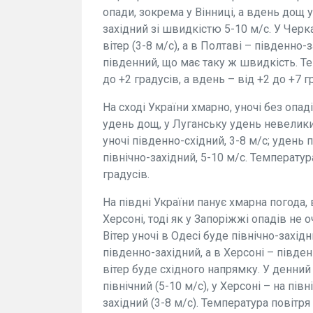
опади, зокрема у Вінниці, а вдень дощ у
західний зі швидкістю 5-10 м/с. У Чер
вітер (3-8 м/с), а в Полтаві – південно-з
південний, що має таку ж швидкість. Т
до +2 градусів, а вдень – від +2 до +7 г
На сході України хмарно, уночі без опад
удень дощ, у Луганську удень невеликий
уночі південно-східний, 3-8 м/с; удень 
північно-західний, 5-10 м/с. Температура 
градусів.
На півдні України панує хмарна погода
Херсоні, тоді як у Запоріжжі опадів не 
Вітер уночі в Одесі буде північно-захід
південно-західний, а в Херсоні – півде
вітер буде східного напрямку. У денний 
північний (5-10 м/с), у Херсоні – на півн
західний (3-8 м/с). Температура повітря