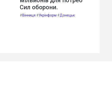
мільйонів для потреб
Сил оборони.
#
Вінниця
#
Укрінформ
#
Донецьк