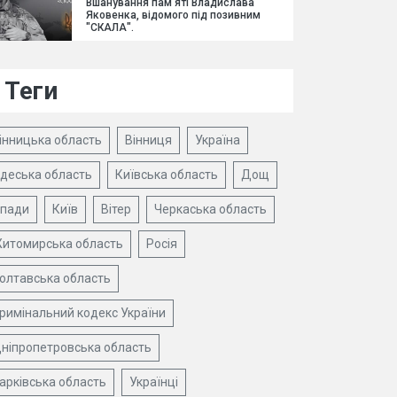
Вшанування пам'яті Владислава
Яковенка, відомого під позивним
"СКАЛА".
Теги
інницька область
Вінниця
Україна
деська область
Київська область
Дощ
пади
Київ
Вітер
Черкаська область
итомирська область
Росія
олтавська область
римінальний кодекс України
ніпропетровська область
арківська область
Українці