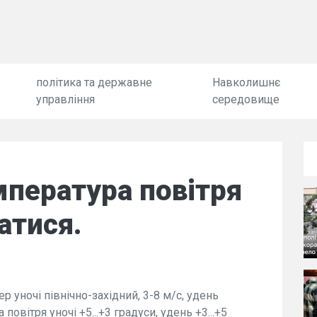
політика та державне
Навколишнє
управління
середовище
мпература повітря
атися.
ер уночі північно-західний, 3-8 м/с, удень
повітря уночі +5...+3 градуси, удень +3...+5