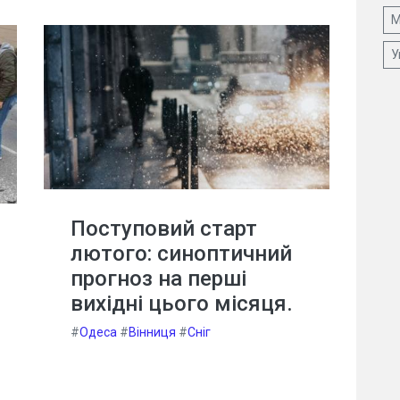
М
У
Поступовий старт
лютого: синоптичний
прогноз на перші
вихідні цього місяця.
#
Одеса
#
Вінниця
#
Сніг