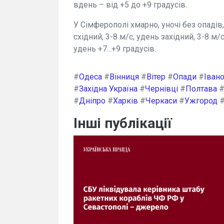
вдень – від +5 до +9 градусів.
У Сімферополі хмарно, уночі без опадів
східний, 3-8 м/с, удень західний, 3-8 м/с
удень +7...+9 градусів.
#
Одеса
#
Вінниця
#
Вітер
#
Опади
#
Іван
#
Західна Україна
#
Чернівці
#
Полтава
#
Дніпро
#
Харків
#
Черкаси
#
Ужгород
Інші публікації