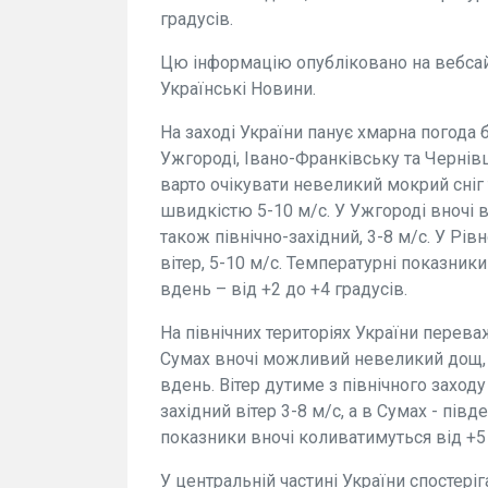
градусів.
Цю інформацію опубліковано на вебсай
Українські Новини.
На заході України панує хмарна погода б
Ужгороді, Івано-Франківську та Чернівц
варто очікувати невеликий мокрий сніг та
швидкістю 5-10 м/с. У Ужгороді вночі в
також північно-західний, 3-8 м/с. У Рів
вітер, 5-10 м/с. Температурні показники
вдень – від +2 до +4 градусів.
На північних територіях України переваж
Сумах вночі можливий невеликий дощ, п
вдень. Вітер дутиме з північного заходу
західний вітер 3-8 м/с, а в Сумах - пів
показники вночі коливатимуться від +5 д
У центральній частині України спостері