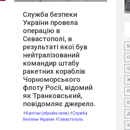
Служба безпеки
України провела
операцію в
Севастополі, в
результаті якої був
В
нейтралізований
О
командир штабу
О
ракетних кораблів
Чорноморського
Ж
флоту Росії, відомий
П
як Транковський,
повідомляє джерело.
К
#
Капітан (збройні сили)
#
Служба
Д
безпеки України
#
Севастополь
Х