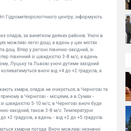
ті Гідрометеорологічного центру, інформують
ез опадів, за винятком деяких районів. Уночі в
ях можливі легкі дощі, а вдень у цих містах
 дощ. Вітер у регіоні північно-західний, зі
ітер північний зі швидкістю 3-8 м/с, а вдень
ному, Луцьку та Львові уночі дутиме західний
 коливатимуться вночі від +4 до +2 градусів, а
ають хмари, опадів не очікується; в Чернігові та
ричому в Чернігові - місцями, а в Сумах -
 зі швидкістю 5-10 м/с; в Чернігові вночі буде
денно-західний, також 3-8 м/с. Температурні
о +2 градусів, а вдень - від +2 до +5 градусів.
гається хмарна погода. Вночі можливі незначні