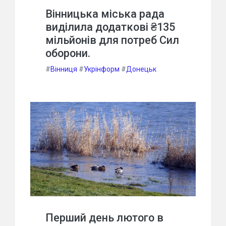
Вінницька міська рада
виділила додаткові ₴135
мільйонів для потреб Сил
оборони.
#
Вінниця
#
Укрінформ
#
Донецьк
Перший день лютого в