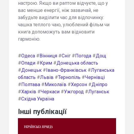
настрою. Якщо ви раптом відчуєте, що у
вас менше енергії, ніж зазвичай, не
забудьте виділити час для відпочинку:
чашка теплого чаю, улюблений фільм чи
книга допоможуть вам відновити
гармонію.
#
Одеса
#
Вінниця
#
Сніг
#
Погода
#
Дощ
#
Опади
#
Крим
#
Донецька область
#
Донецьк
#
Івано-Франківськ
#
Луганська
область
#
Львів
#
Тернопіль
#
Чернівці
#
Полтава
#
Миколаїв
#
Херсон
#
Дніпро
#
Харків
#
Черкаси
#
Ужгород
#
Луганськ
#
Східна Україна
Інші публікації