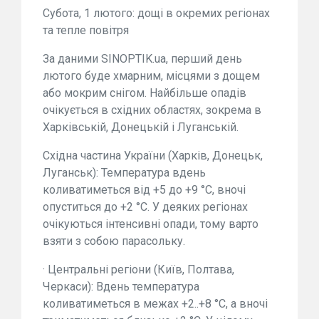
Субота, 1 лютого: дощі в окремих регіонах
та тепле повітря
За даними SINOPTIK.ua, перший день
лютого буде хмарним, місцями з дощем
або мокрим снігом. Найбільше опадів
очікується в східних областях, зокрема в
Харківській, Донецькій і Луганській.
Східна частина України (Харків, Донецьк,
Луганськ): Температура вдень
коливатиметься від +5 до +9 °C, вночі
опуститься до +2 °C. У деяких регіонах
очікуються інтенсивні опади, тому варто
взяти з собою парасольку.
· Центральні регіони (Київ, Полтава,
Черкаси): Вдень температура
коливатиметься в межах +2..+8 °C, а вночі