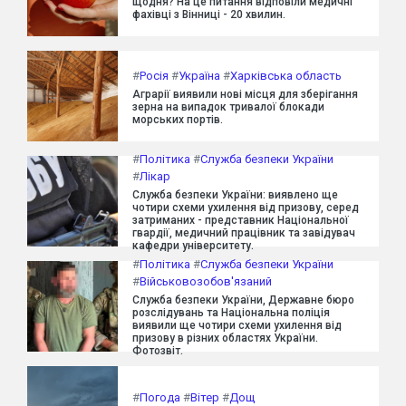
щодня? На це питання відповіли медичні
фахівці з Вінниці - 20 хвилин.
#
Росія
#
Україна
#
Харківська область
Аграрії виявили нові місця для зберігання
зерна на випадок тривалої блокади
морських портів.
#
Політика
#
Служба безпеки України
#
Лікар
Служба безпеки України: виявлено ще
чотири схеми ухилення від призову, серед
затриманих - представник Національної
гвардії, медичний працівник та завідувач
кафедри університету.
#
Політика
#
Служба безпеки України
#
Військовозобов'язаний
Служба безпеки України, Державне бюро
розслідувань та Національна поліція
виявили ще чотири схеми ухилення від
призову в різних областях України.
Фотозвіт.
#
Погода
#
Вітер
#
Дощ