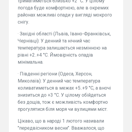
триматиметься близько +2 °C. У цілому
погода буде комфортною, але в окремих
районах можливі опади у вигляді мокрого
снігу.
· Західні області (Львів, Івано-Франківськ,
Чернівці): У денний та нічний час
температура залишається незмінною на
рівні +2..+4 °C. Ймовірність опадів
мінімальна.
· Південні регіони (Одеса, Херсон,
Миколаїв): У денний час температура
коливатиметься в межах +5..+9 °C, а вночі
знизиться до +3 °C. У цілому обійдеться
без дощів, тож є можливість комфортно
прогулятися біля моря чи вулицями міст.
Цікаво, що в народі 1 лютого називали
"передвісником весни". Вважалося, що