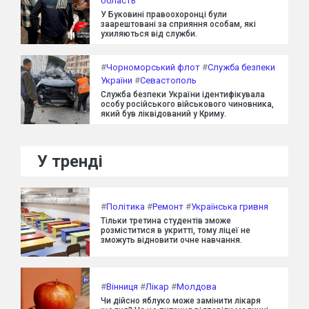
область
У Буковині правоохоронці були
заарештовані за сприяння особам, які
ухиляються від служби.
#
Чорноморський флот
#
Служба безпеки
України
#
Севастополь
Служба безпеки України ідентифікувала
особу російського військового чиновника,
який був ліквідований у Криму.
У тренді
#
Політика
#
Ремонт
#
Українська гривня
Тільки третина студентів зможе
розміститися в укритті, тому ліцеї не
зможуть відновити очне навчання.
#
Вінниця
#
Лікар
#
Молдова
Чи дійсно яблуко може замінити лікаря