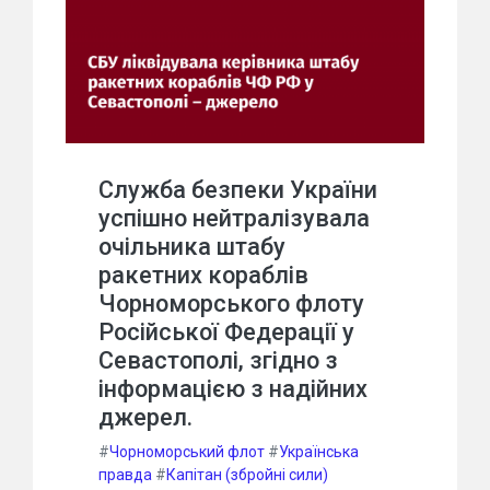
Служба безпеки України
успішно нейтралізувала
очільника штабу
ракетних кораблів
Чорноморського флоту
Російської Федерації у
Севастополі, згідно з
інформацією з надійних
джерел.
#
Чорноморський флот
#
Українська
правда
#
Капітан (збройні сили)