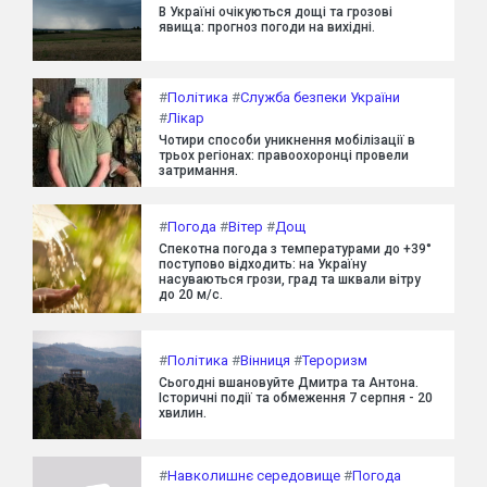
В Україні очікуються дощі та грозові
явища: прогноз погоди на вихідні.
#
Політика
#
Служба безпеки України
#
Лікар
Чотири способи уникнення мобілізації в
трьох регіонах: правоохоронці провели
затримання.
#
Погода
#
Вітер
#
Дощ
Спекотна погода з температурами до +39°
поступово відходить: на Україну
насуваються грози, град та шквали вітру
до 20 м/с.
#
Політика
#
Вінниця
#
Тероризм
Сьогодні вшановуйте Дмитра та Антона.
Історичні події та обмеження 7 серпня - 20
хвилин.
#
Навколишнє середовище
#
Погода