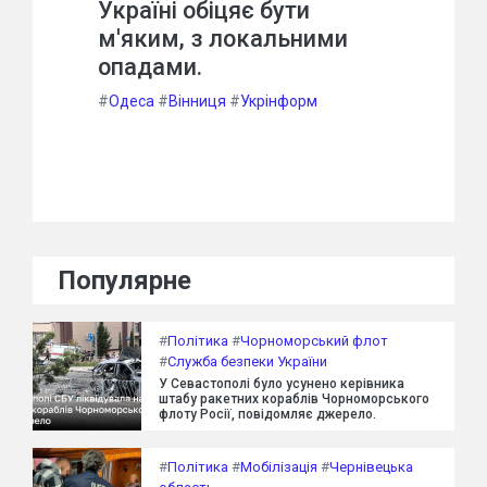
Україні обіцяє бути
м'яким, з локальними
опадами.
#
Одеса
#
Вінниця
#
Укрінформ
Популярне
#
Політика
#
Чорноморський флот
#
Служба безпеки України
У Севастополі було усунено керівника
штабу ракетних кораблів Чорноморського
флоту Росії, повідомляє джерело.
#
Політика
#
Мобілізація
#
Чернівецька