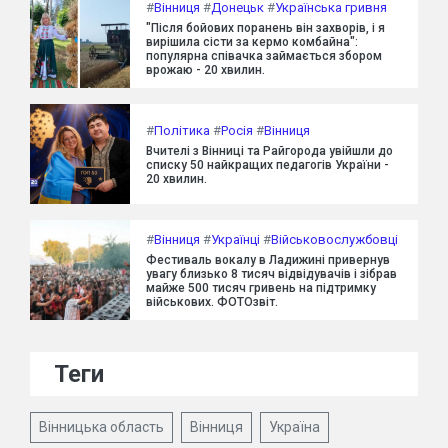
#
Вінниця
#
Донецьк
#
Українська гривня
"Після бойових поранень він захворів, і я
вирішила сісти за кермо комбайна":
популярна співачка займається збором
врожаю - 20 хвилин.
#
Політика
#
Росія
#
Вінниця
Вчителі з Вінниці та Райгорода увійшли до
списку 50 найкращих педагогів України -
20 хвилин.
#
Вінниця
#
Українці
#
Військовослужбовці
Фестиваль вокалу в Ладижині привернув
увагу близько 8 тисяч відвідувачів і зібрав
майже 500 тисяч гривень на підтримку
військових. ФОТОзвіт.
Теги
Вінницька область
Вінниця
Україна