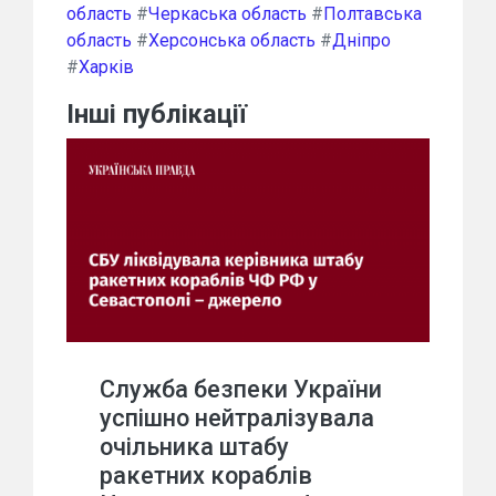
область
#
Черкаська область
#
Полтавська
область
#
Херсонська область
#
Дніпро
#
Харків
Інші публікації
Служба безпеки України
успішно нейтралізувала
очільника штабу
ракетних кораблів