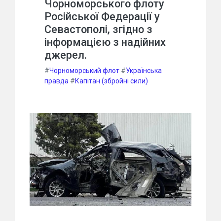
Чорноморського флоту
Російської Федерації у
Севастополі, згідно з
інформацією з надійних
джерел.
#
Чорноморський флот
#
Українська
правда
#
Капітан (збройні сили)