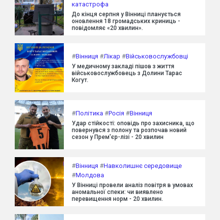
катастрофа
До кінця серпня у Вінниці планується
оновлення 18 громадських криниць -
повідомляє «20 хвилин».
#
Вінниця
#
Лікар
#
Військовослужбовці
У медичному закладі пішов з життя
військовослужбовець з Долини Тарас
Когут.
#
Політика
#
Росія
#
Вінниця
Удар стійкості: оповідь про захисника, що
повернувся з полону та розпочав новий
сезон у Прем'єр-лізі - 20 хвилин
#
Вінниця
#
Навколишнє середовище
#
Молдова
У Вінниці провели аналіз повітря в умовах
аномальної спеки: чи виявлено
перевищення норм - 20 хвилин.