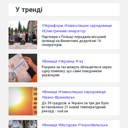
У тренді
#
Укрінформ
#
Навколишнє середовище
#
Електричний генератор
Партнери з Польщі передали місцевій
громаді на Вінниччині додаткові 16
генераторів.
#
Вінниця
#
Українці
#
Газ
Рахунки за газ можуть збільшитися через
одну помилку: що саме повідомили
українцям.
#
Вінниця
#
Навколишнє середовище
#
Івано-Франківськ
До 39 градусів: в Україні за три дні було
встановлено 21 новий температурний
рекорд - sud.ua
#
Вінниця
#
Молдова
#
Чорнобильська