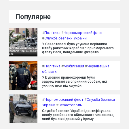
Популярне
#
Політика
#
Чорноморський флот
#
Служба безпеки України
У Севастополі було усунено керівника
штабу ракетних кораблів Чорноморського
флоту Росії, повідомляє джерело.
#
Політика
#
Мобілізація
#
Чернівецька
область
У Буковині правоохоронці були
заарештовані за сприяння особам, які
ухиляються від служби.
#
Чорноморський флот
#
Служба безпеки
України
#
Севастополь
Служба безпеки України ідентифікувала
особу російського військового чиновника,
який був ліквідований у Криму.