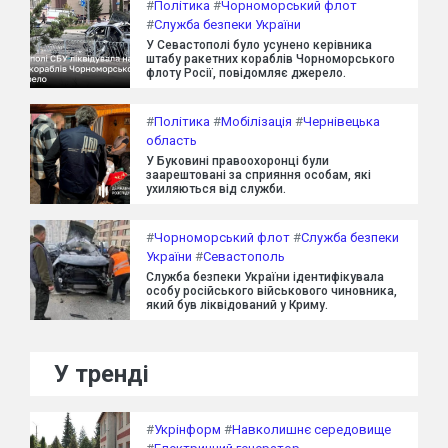
#
Політика
#
Чорноморський флот
#
Служба безпеки України
У Севастополі було усунено керівника
штабу ракетних кораблів Чорноморського
флоту Росії, повідомляє джерело.
#
Політика
#
Мобілізація
#
Чернівецька
область
У Буковині правоохоронці були
заарештовані за сприяння особам, які
ухиляються від служби.
#
Чорноморський флот
#
Служба безпеки
України
#
Севастополь
Служба безпеки України ідентифікувала
особу російського військового чиновника,
який був ліквідований у Криму.
У тренді
#
Укрінформ
#
Навколишнє середовище