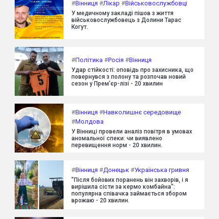
#
Вінниця
#
Лікар
#
Військовослужбовці
У медичному закладі пішов з життя
військовослужбовець з Долини Тарас
Когут.
#
Політика
#
Росія
#
Вінниця
Удар стійкості: оповідь про захисника, що
повернувся з полону та розпочав новий
сезон у Прем'єр-лізі - 20 хвилин
#
Вінниця
#
Навколишнє середовище
#
Молдова
У Вінниці провели аналіз повітря в умовах
аномальної спеки: чи виявлено
перевищення норм - 20 хвилин.
#
Вінниця
#
Донецьк
#
Українська гривня
"Після бойових поранень він захворів, і я
вирішила сісти за кермо комбайна":
популярна співачка займається збором
врожаю - 20 хвилин.