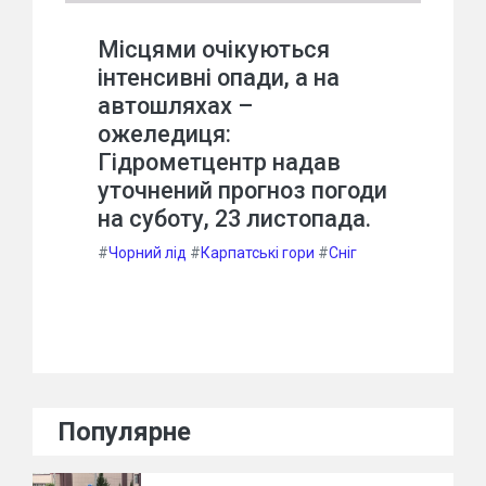
Місцями очікуються
інтенсивні опади, а на
автошляхах –
ожеледиця:
Гідрометцентр надав
уточнений прогноз погоди
на суботу, 23 листопада.
#
Чорний лід
#
Карпатські гори
#
Сніг
Популярне