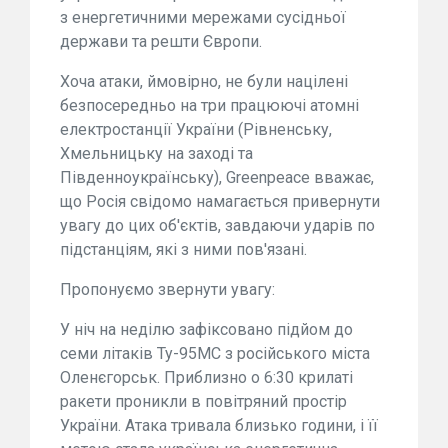
з енергетичними мережами сусідньої
держави та решти Європи.
Хоча атаки, ймовірно, не були націлені
безпосередньо на три працюючі атомні
електростанції України (Рівненську,
Хмельницьку на заході та
Південноукраїнську), Greenpeace вважає,
що Росія свідомо намагається привернути
увагу до цих об'єктів, завдаючи ударів по
підстанціям, які з ними пов'язані.
Пропонуємо звернути увагу:
У ніч на неділю зафіксовано підйом до
семи літаків Ту-95МС з російського міста
Оленєгорськ. Приблизно о 6:30 крилаті
ракети проникли в повітряний простір
України. Атака тривала близько години, і її