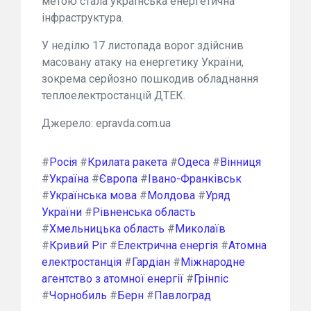
метою стала українська енергетична
інфраструктура.
У неділю 17 листопада ворог здійснив
масовану атаку на енергетику України,
зокрема серйозно пошкодив обладнання
теплоелектростанцій ДТЕК.
Джерело: epravda.com.ua
#
Росія
#
Крилата ракета
#
Одеса
#
Вінниця
#
Україна
#
Європа
#
Івано-Франківськ
#
Українська мова
#
Молдова
#
Уряд
України
#
Рівненська область
#
Хмельницька область
#
Миколаїв
#
Кривий Ріг
#
Електрична енергія
#
Атомна
електростанція
#
Гардіан
#
Міжнародне
агентство з атомної енергії
#
Грінпіс
#
Чорнобиль
#
Берн
#
Павлоград