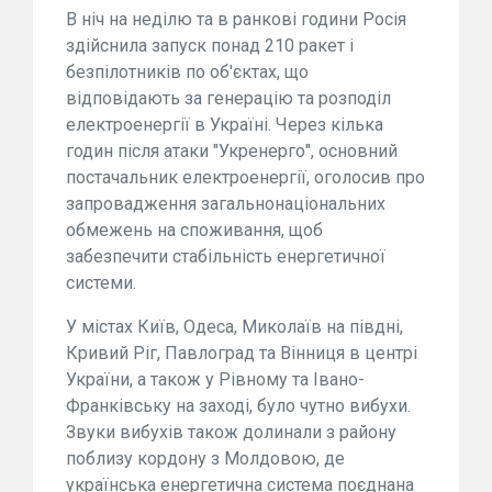
В ніч на неділю та в ранкові години Росія
здійснила запуск понад 210 ракет і
безпілотників по об'єктах, що
відповідають за генерацію та розподіл
електроенергії в Україні. Через кілька
годин після атаки "Укренерго", основний
постачальник електроенергії, оголосив про
запровадження загальнонаціональних
обмежень на споживання, щоб
забезпечити стабільність енергетичної
системи.
У містах Київ, Одеса, Миколаїв на півдні,
Кривий Ріг, Павлоград та Вінниця в центрі
України, а також у Рівному та Івано-
Франківську на заході, було чутно вибухи.
Звуки вибухів також долинали з району
поблизу кордону з Молдовою, де
українська енергетична система поєднана