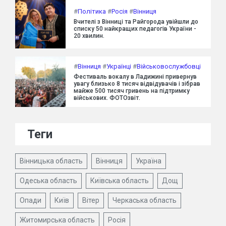
#
Політика
#
Росія
#
Вінниця
Вчителі з Вінниці та Райгорода увійшли до
списку 50 найкращих педагогів України -
20 хвилин.
#
Вінниця
#
Українці
#
Військовослужбовці
Фестиваль вокалу в Ладижині привернув
увагу близько 8 тисяч відвідувачів і зібрав
майже 500 тисяч гривень на підтримку
військових. ФОТОзвіт.
Теги
Вінницька область
Вінниця
Україна
Одеська область
Київська область
Дощ
Опади
Київ
Вітер
Черкаська область
Житомирська область
Росія