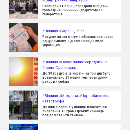
#
Електричний генератор
Партнери з Польщі передали місцевій
громаді на Вінниччині додаткові 16
генераторів.
#
Вінниця
#
Українці
#
Газ
Рахунки за газ можуть збільшитися через
одну помилку: що саме повідомили
українцям.
#
Вінниця
#
Навколишнє середовище
#
Івано-Франківськ
До 39 градусів: в Україні за три дні було
встановлено 21 новий температурний
рекорд - sud.ua
#
Вінниця
#
Молдова
#
Чорнобильська
катастрофа
До кінця серпня у Вінниці планується
оновлення 18 громадських криниць -
повідомляє «20 хвилин».