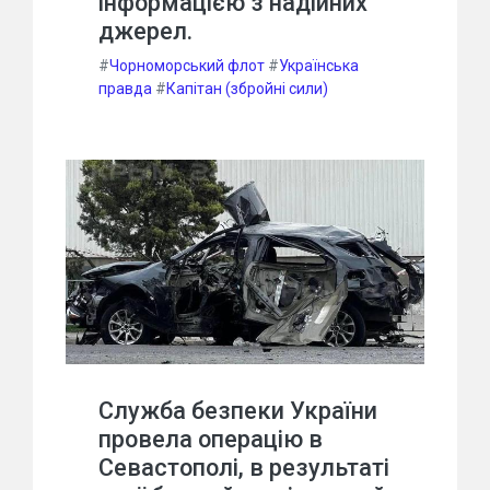
інформацією з надійних
джерел.
#
Чорноморський флот
#
Українська
правда
#
Капітан (збройні сили)
Служба безпеки України
провела операцію в
Севастополі, в результаті