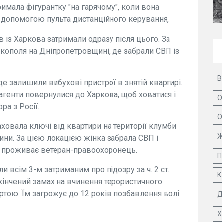
имала фігурантку "на гарячому", коли вона
а допомогою пульта дистанційного керування,
в із Харкова затримали одразу після цього. За
ікополя на Дніпропетровщині, де забрали СВП із
В
е залишили вибухові пристрої в знятій квартирі.
агенти повернулися до Харкова, щоб ховатися і
О
ра з Росії.
О
ховала ключі від квартири на території клумби
Ж
ини. За цією локацією жінка забрала СВП і
де проживає ветеран-правоохоронець.
П
и всім 3-м затриманим про підозру за ч. 2 ст.
К
кінчений замах на вчинення терористичного
ртою. Їм загрожує до 12 років позбавлення волі
Д
Х