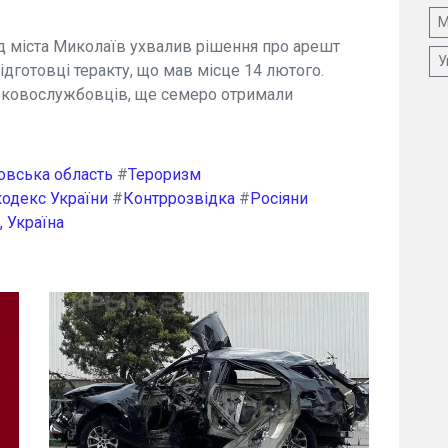
М
д міста Миколаїв ухвалив рішення про арешт
У
ідготовці теракту, що мав місце 14 лютого.
ськовослужбовців, ще семеро отримали
овська область
#
Тероризм
одекс України
#
Контррозвідка
#
Росіяни
, Україна