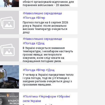
області організували відпочинок для
поранених військових - 20 хвилин.
#
Навколишнє середовище
#
Погода
#
Вітер
Прогноз погоди на 6 серпня 2026
року в Україні: після аномально
високих температур очікуються
дощі.
#
Навколишнє середовище
#
Погода
#
Дощ
В Україні очікується зниження
температури, і незабаром настануть
грозові явища: метеорологи
озвучили, коли слід чекати на
покращення погодних умов.
#
Погода
#
Вітер
#
Дощ
У четвер в Україні пануватиме тепло
і суха погода, тоді як у п'ятницю з
західних регіонів очікуються дощі з
грозовими явищами.
#
Політика
#
Укрінформ
#
Збройні
сили України