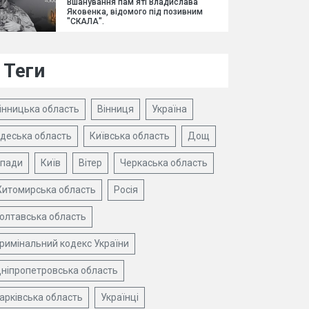
Вшанування пам'яті Владислава
Яковенка, відомого під позивним
"СКАЛА".
Теги
інницька область
Вінниця
Україна
деська область
Київська область
Дощ
пади
Київ
Вітер
Черкаська область
итомирська область
Росія
олтавська область
римінальний кодекс України
ніпропетровська область
арківська область
Українці