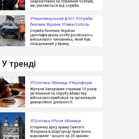
заарештовані за сприяння особам,
які ухиляються від служби.
#
Чорноморський флот
#
Служба
безпеки України
#
Севастополь
Служба безпеки України
ідентифікувала особу російського
військового чиновника, який був
ліквідований у Криму.
У тренді
#
Політика
#
Вінниця
#
Укрінформ
Жителя Запоріжжя отримав 15 років
ув'язнення за спробу вбивства
військовослужбовця та організацію
диверсійної діяльності.
#
Політика
#
Росія
#
Вінниця
Історичну арку храму Святого
Флоріана в Шаргороді практично
відновили - всього за 20 хвилин.