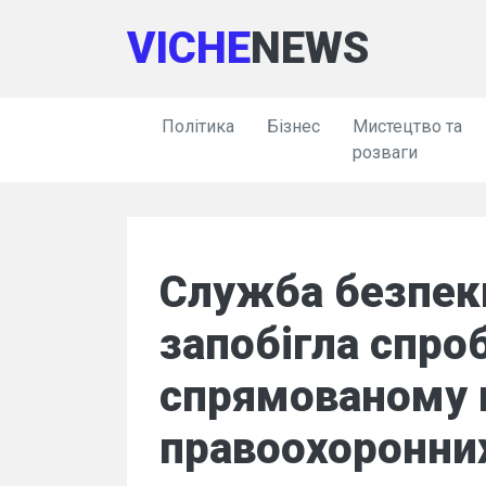
VICHE
NEWS
Політика
Бізнес
Мистецтво та
розваги
Служба безпеки
запобігла спроб
спрямованому 
правоохоронних