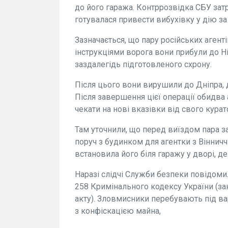
до його гаража. Контррозвідка СБУ затр
готувалася привести вибухівку у дію з
Зазначається, що пару російських агенті
інструкціями ворога вони прибули до Н
заздалегідь підготовленого схрону.
Після цього вони вирушили до Дніпра, д
Після завершення цієї операції обидва 
чекати на нові вказівки від свого курато
Там уточнили, що перед виїздом пара за
поруч з будинком для агентки з Вінничч
встановила його біля гаражу у дворі, 
Наразі слідчі Служби безпеки повідомил
258 Кримінального кодексу України (за
акту). Зловмисники перебувають під ва
з конфіскацією майна,