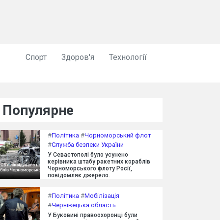
Спорт
Здоров'я
Технології
Популярне
#
Політика
#
Чорноморський флот
#
Служба безпеки України
У Севастополі було усунено
керівника штабу ракетних кораблів
Чорноморського флоту Росії,
повідомляє джерело.
#
Політика
#
Мобілізація
#
Чернівецька область
У Буковині правоохоронці були