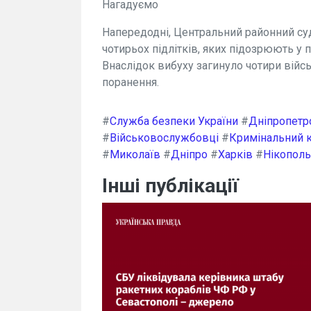
Нагадуємо
Напередодні, Центральний районний су
чотирьох підлітків, яких підозрюють у п
Внаслідок вибуху загинуло чотири вій
поранення.
#
Служба безпеки України
#
Дніпропетр
#
Військовослужбовці
#
Кримінальний к
#
Миколаїв
#
Дніпро
#
Харків
#
Нікополь
Інші публікації