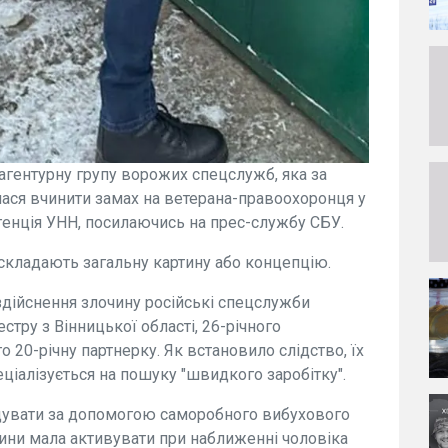
агентурну групу ворожих спецслужб, яка за
ася вчинити замах на ветерана-правоохоронця у
енція УНН, посилаючись на прес-службу СБУ.
 складають загальну картину або концепцію.
 здійснення злочину російські спецслужби
естру з Вінницької області, 26-річного
о 20-річну партнерку. Як встановило слідство, їх
ціалізується на пошуку "швидкого заробітку".
ідувати за допомогою саморобного вибухового
ини мала активувати при наближенні чоловіка