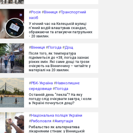
#
Росія
#
Вінниця
#
Транспортний
засіб
У нічний час на Келецькій вулиці
п'яний водій влаштував скандал,
ображаючи та атакуючи патрульних
- 20 хвилин.
#
Вінниця
#
Погода
#
Дощ
Після того, як температура
підніметься до +38, погода зазнає
різких змін. Які саме дощі та грози
очікують на Вінниччину – читайте у
матеріалі на 20 хвилин.
#
РБК-Україна
#
Навколишнє
середовище
#
Погода
Останній день "пекла"? На яку
погоду слід очікувати завтра, і коли
в Україні почнуться дощі?
#
Національна поліція України
#
Риболовля
#
Ампутація
Рибальство як альтернатива
лікарняним стінам: у Вінницькій