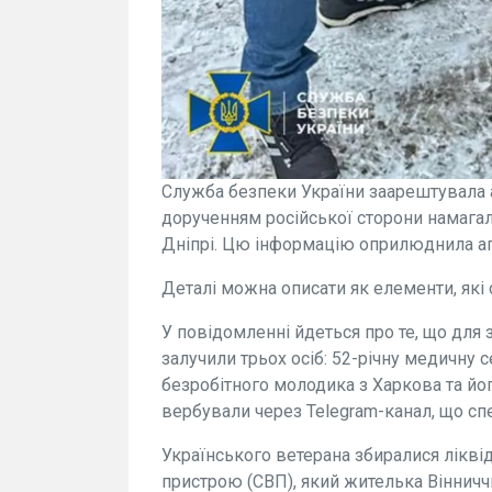
Служба безпеки України заарештувала 
дорученням російської сторони намагал
Дніпрі. Цю інформацію оприлюднила аг
Деталі можна описати як елементи, які
У повідомленні йдеться про те, що для
залучили трьох осіб: 52-річну медичну с
безробітного молодика з Харкова та йог
вербували через Telegram-канал, що спе
Українського ветерана збиралися лікв
пристрою (СВП), який жителька Вінничч