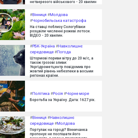
нетверезого військового - 20 хвилин
#
Вінниця
#
Молдова
#
Чорнобильська катастрофа
На ставці поблизу Сологубівки
розцвіли численні рожеві лотоси.
ВІДЕО - 20 хвилин.
#
РБК-Україна
#
Навколишнє
середовище
#
Погода
Штормові пориви вітру до 20 м/с, а
також грозові зливи:
Укргідрометцентр повідомив про
жовтий рівень небезпеки в восьми
регіонах країни.
#
Політика
#
Росія
#
Чорне море
Боротьба за Україну. Дата: 1627 рік.
#
Вінниця
#
Навколишнє
середовище
#
Молдова
Портулак на городі? Вінничанка
пропонує не поспішати його