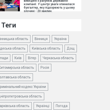
виведені з рахунків державної
компанії. У центрі уваги опинилася
бухгалтер, яку підозрюють у цьому
злочині - 20 хвилин.
Теги
інницька область
Вінниця
Україна
деська область
Київська область
Дощ
пади
Київ
Вітер
Черкаська область
итомирська область
Росія
олтавська область
римінальний кодекс України
ніпропетровська область
арківська область
Українці
Погода