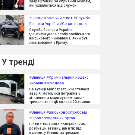
заарештовані за сприяння особам,
які ухиляються від служби.
#
Чорноморський флот
#
Служба
безпеки України
#
Севастополь
Служба безпеки України
ідентифікувала особу російського
військового чиновника, який був
ліквідований у Криму.
У тренді
#
Вінниця
#
Кримінальний кодекс
України
#
Молдова
На вулиці Магістратській сталася
аварія: мотоцикл потрапив у
зіткнення з маршрутним таксі -
тривалість події склала 20 хвилин.
#
Вінниця
#
Військовослужбовці
#
Правоохоронний орган
Після зіткнення з поліцейським,
розбивши автівку, він втік під
кулями: у Вінниці затримали