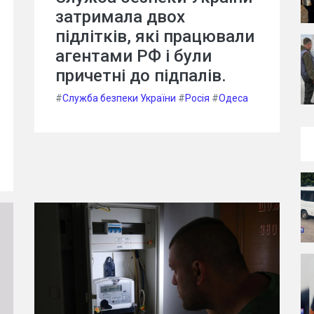
затримала двох
підлітків, які працювали
агентами РФ і були
причетні до підпалів.
#
Служба безпеки України
#
Росія
#
Одеса