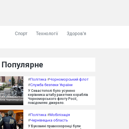
Спорт
Технології
Здоров'я
Популярне
#
Політика
#
Чорноморський флот
#
Служба безпеки України
У Севастополі було усунено
керівника штабу ракетних кораблів
Чорноморського флоту Росії,
повідомляє джерело.
#
Політика
#
Мобілізація
#
Чернівецька область
У Буковині правоохоронці були