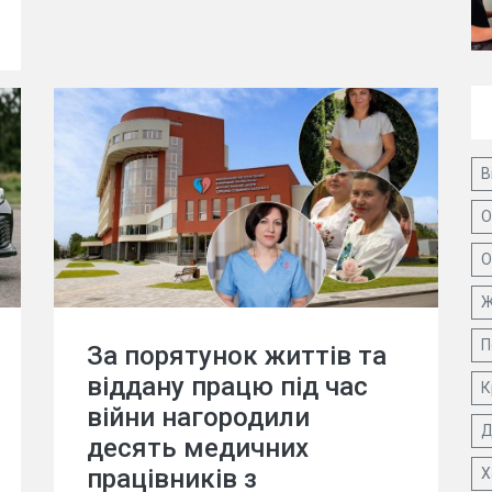
В
О
О
Ж
П
За порятунок життів та
віддану працю під час
К
війни нагородили
Д
десять медичних
працівників з
Х