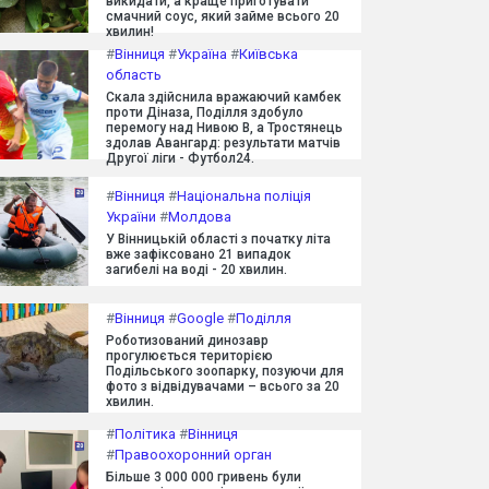
викидати, а краще приготувати
смачний соус, який займе всього 20
хвилин!
#
Вінниця
#
Україна
#
Київська
область
Скала здійснила вражаючий камбек
проти Діназа, Поділля здобуло
перемогу над Нивою В, а Тростянець
здолав Авангард: результати матчів
Другої ліги - Футбол24.
#
Вінниця
#
Національна поліція
України
#
Молдова
У Вінницькій області з початку літа
вже зафіксовано 21 випадок
загибелі на воді - 20 хвилин.
#
Вінниця
#
Google
#
Поділля
Роботизований динозавр
прогулюється територією
Подільського зоопарку, позуючи для
фото з відвідувачами – всього за 20
хвилин.
#
Політика
#
Вінниця
#
Правоохоронний орган
Більше 3 000 000 гривень були