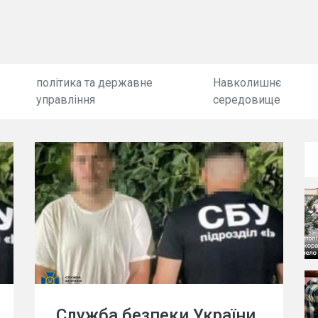
політика та державне
Навколишнє
управління
середовище
Служба безпеки України