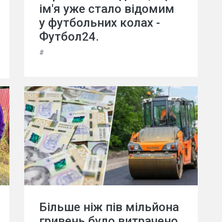
ім'я уже стало відомим
у футбольних колах -
Футбол24.
#
Більше ніж пів мільйона
гривень було витрачено