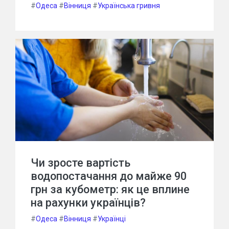
#
Одеса
#
Вінниця
#
Українська гривня
Чи зросте вартість
водопостачання до майже 90
грн за кубометр: як це вплине
на рахунки українців?
#
Одеса
#
Вінниця
#
Українці