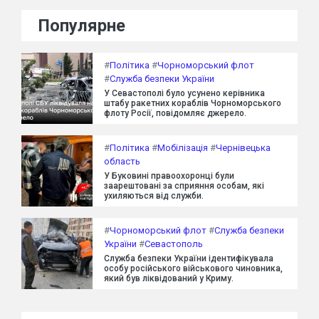
Популярне
#
Політика
#
Чорноморський флот
#
Служба безпеки України
У Севастополі було усунено керівника
штабу ракетних кораблів Чорноморського
флоту Росії, повідомляє джерело.
#
Політика
#
Мобілізація
#
Чернівецька
область
У Буковині правоохоронці були
заарештовані за сприяння особам, які
ухиляються від служби.
#
Чорноморський флот
#
Служба безпеки
України
#
Севастополь
Служба безпеки України ідентифікувала
особу російського військового чиновника,
який був ліквідований у Криму.