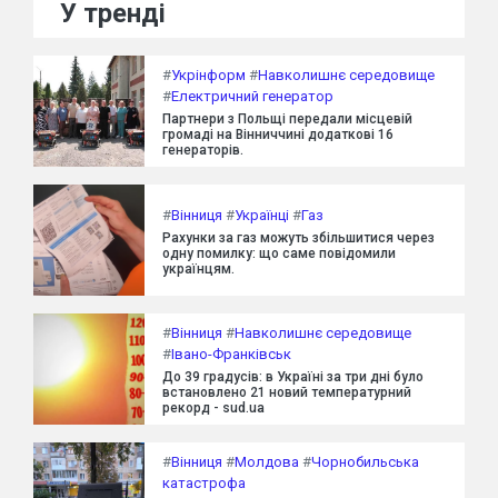
У тренді
#
Укрінформ
#
Навколишнє середовище
#
Електричний генератор
Партнери з Польщі передали місцевій
громаді на Вінниччині додаткові 16
генераторів.
#
Вінниця
#
Українці
#
Газ
Рахунки за газ можуть збільшитися через
одну помилку: що саме повідомили
українцям.
#
Вінниця
#
Навколишнє середовище
#
Івано-Франківськ
До 39 градусів: в Україні за три дні було
встановлено 21 новий температурний
рекорд - sud.ua
#
Вінниця
#
Молдова
#
Чорнобильська
катастрофа