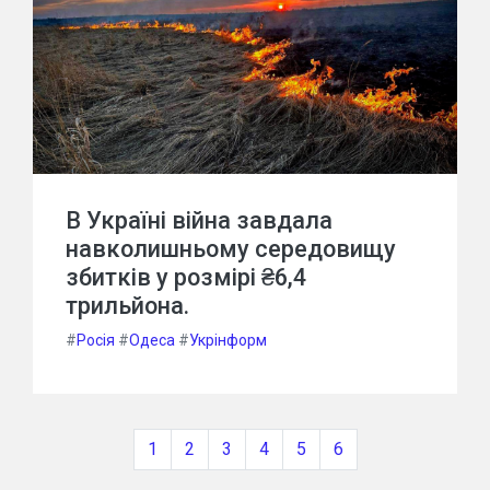
В Україні війна завдала
навколишньому середовищу
збитків у розмірі ₴6,4
трильйона.
#
Росія
#
Одеса
#
Укрінформ
1
2
3
4
5
6