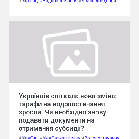
#
Українці
#
Водопостачання
#
Водовідведення
Українців спіткала нова зміна:
тарифи на водопостачання
зросли. Чи необхідно знову
подавати документи на
отримання субсидії?
#
Українці
#
Українська гривня
#
Водопостачання