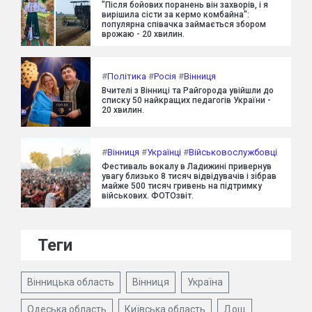
"Після бойових поранень він захворів, і я
вирішила сісти за кермо комбайна":
популярна співачка займається збором
врожаю - 20 хвилин.
#
Політика
#
Росія
#
Вінниця
Вчителі з Вінниці та Райгорода увійшли до
списку 50 найкращих педагогів України -
20 хвилин.
#
Вінниця
#
Українці
#
Військовослужбовці
Фестиваль вокалу в Ладижині привернув
увагу близько 8 тисяч відвідувачів і зібрав
майже 500 тисяч гривень на підтримку
військових. ФОТОзвіт.
Теги
Вінницька область
Вінниця
Україна
Одеська область
Київська область
Дощ