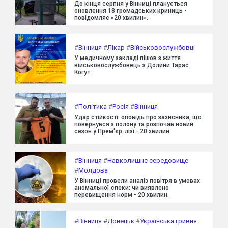
До кінця серпня у Вінниці планується
оновлення 18 громадських криниць -
повідомляє «20 хвилин».
#
Вінниця
#
Лікар
#
Військовослужбовці
У медичному закладі пішов з життя
військовослужбовець з Долини Тарас
Когут.
#
Політика
#
Росія
#
Вінниця
Удар стійкості: оповідь про захисника, що
повернувся з полону та розпочав новий
сезон у Прем'єр-лізі - 20 хвилин
#
Вінниця
#
Навколишнє середовище
#
Молдова
У Вінниці провели аналіз повітря в умовах
аномальної спеки: чи виявлено
перевищення норм - 20 хвилин.
#
Вінниця
#
Донецьк
#
Українська гривня