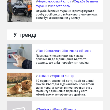
#
Чорноморський флот
#
Служба безпеки
України
#
Севастополь
Служба безпеки України ідентифікувала
особу російського військового чиновника,
який був ліквідований у Криму.
У тренді
#
Газ
#
Споживач
#
Вінницька область
Помилка у показниках газу може
призвести до підвищення вартості
рахунку: що слід перевірити - sud.ua
#
Вінниця
#
Українці
#
Вітер
10 серпня: знаменні дати, події та цікаві
факти. Сьогодні відзначають Всесвітній
день лева, а також виповнюється рік з
моменту здійснення першого у світі
міжміського телефонного дзвінка.
#
Політика
#
Росія
#
Вінниця