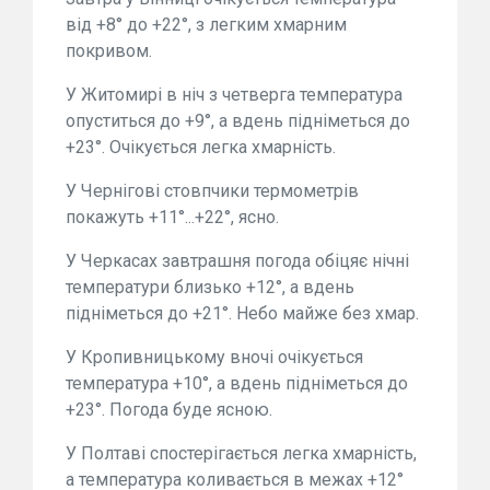
від +8° до +22°, з легким хмарним
покривом.
У Житомирі в ніч з четверга температура
опуститься до +9°, а вдень підніметься до
+23°. Очікується легка хмарність.
У Чернігові стовпчики термометрів
покажуть +11°...+22°, ясно.
У Черкасах завтрашня погода обіцяє нічні
температури близько +12°, а вдень
підніметься до +21°. Небо майже без хмар.
У Кропивницькому вночі очікується
температура +10°, а вдень підніметься до
+23°. Погода буде ясною.
У Полтаві спостерігається легка хмарність,
а температура коливається в межах +12°