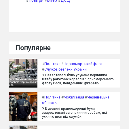
#
Повітря
#
Вітер
#
Дощ
Популярне
#
Політика
#
Чорноморський флот
#
Служба безпеки України
У Севастополі було усунено керівника
штабу ракетних кораблів Чорноморського
флоту Росії, повідомляє джерело.
#
Політика
#
Мобілізація
#
Чернівецька
область
У Буковині правоохоронці були
заарештовані за сприяння особам, які
ухиляються від служби.