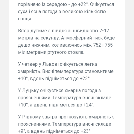
порівняно із середою - до +22°. Очікується
суха і ясна погода з великою кількістю
сонця.
Вітер дутиме з півдня зі швидкістю 7-12
метрів на секунду. Атмосферний тиск буде
дещо нижчим, коливаючись між 752 і 755
міліметрами ртутного стовпа.
У четвер у Львові очікується легка
хмарність. Вночі температура становитиме
+10°, вдень підніметься до +23°.
У Луцьку очікується хмарна погода з
проясненнями. Температура вночі складе
+10°, а вдень підніметься до +24°.
У Рівному завтра прогнозують хмарність з
проясненнями. Температура вночі складе
+9°, а вдень підніметься до +23°.