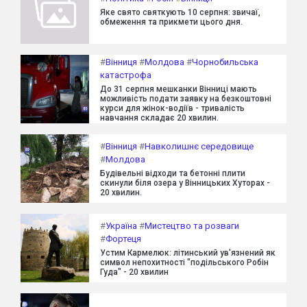
Яке свято святкують 10 серпня: звичаї,
обмеження та прикмети цього дня.
#
Вінниця
#
Молдова
#
Чорнобильська
катастрофа
До 31 серпня мешканки Вінниці мають
можливість подати заявку на безкоштовні
курси для жінок-водіїв - тривалість
навчання складає 20 хвилин.
#
Вінниця
#
Навколишнє середовище
#
Молдова
Будівельні відходи та бетонні плити
скинули біля озера у Вінницьких Хуторах -
20 хвилин.
#
Україна
#
Мистецтво та розваги
#
Фортеця
Устим Кармелюк: літинський ув'язнений як
символ непохитності "подільського Робін
Гуда" - 20 хвилин