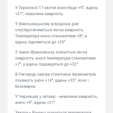
У Тернополі 17 квітня вночі буде +9°, вдень
+21°, невелика хмарність.
У Хмельницькому впродовж дня
спостерігатиметься легка хмарність.
Температура вночі становитиме +8°, а
вдень підніметься до +20°.
У Івано-Франківську очікується легка
хмарність: вночі температура становитиме
+7°, а вдень підвищиться до +22°.
В Ужгороді завтра стовпчики термометрів
покажуть уночі +14°, вдень +25°, ясно і
безхмарно.
У Чернівцях у четвер - невелика хмарність,
вночі +9°, вдень +21°.
Завтра у Вінниці очікується температура