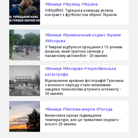
#
Вінниця
#
Українці
#
Україна
ОФІЦІЙНО. Турецька команда уклала
контракт з футболістом збірної України.
#
Вінниця
#
Кримінальний кодекс України
#
Молдова
У Тиврові відбулося прощання з 15-річним
юнаком, який трагічно загинув у
палаючому автомобілі - 20 хвилин.
#
Вінниця
#
Молдова
#
Чорнобильська
катастрофа
Відновлення архівних фотографій Тульчина
з воєнного періоду стало можливим
завдяки технологіям штучного інтелекту -
20 хвилин.
#
Вінниця
#
Теплова енергія
#
Погода
Вінниччина зазнає підвищення
температури, але це триватиме недовго -
всього 20 хвилин.