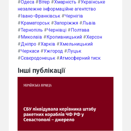
#
Одеса
#
Вітер
#
Хмарність
#
Українське
незалежне інформаційне агентство
#
Івано-Франківськ
#
Чернігів
#
Краматорськ
#
Запоріжжя
#
Львів
#
Тернопіль
#
Чернівці
#
Полтава
#
Миколаїв
#
Кропивницький
#
Херсон
#
Дніпро
#
Харків
#
Хмельницький
#
Черкаси
#
Ужгород
#
Луцьк
#
Сєвєродонецьк
#
Атмосферний тиск
Інші публікації