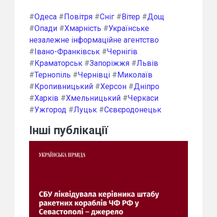
#
Одеса
#
Повітря
#
Сніг
#
Вітер
#
Дощ
#
Опади
#
Хмарність
#
Українське
незалежне інформаційне агентство
#
Івано-Франківськ
#
Чернігів
#
Краматорськ
#
Запоріжжя
#
Львів
#
Тернопіль
#
Чернівці
#
Миколаїв
#
Кропивницький
#
Херсон
#
Дніпро
#
Харків
#
Хмельницький
#
Черкаси
#
Ужгород
#
Луцьк
#
Сєвєродонецьк
Інші публікації