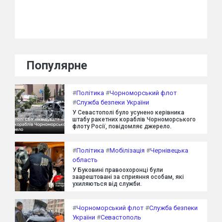
Популярне
#
Політика
#
Чорноморський флот
#
Служба безпеки України
У Севастополі було усунено керівника
штабу ракетних кораблів Чорноморського
флоту Росії, повідомляє джерело.
#
Політика
#
Мобілізація
#
Чернівецька
область
У Буковині правоохоронці були
заарештовані за сприяння особам, які
ухиляються від служби.
#
Чорноморський флот
#
Служба безпеки
України
#
Севастополь