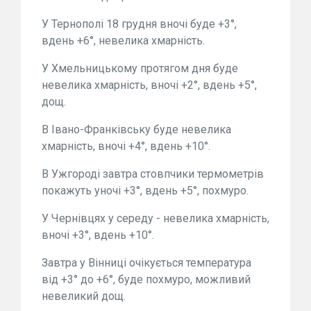
У Тернополі 18 грудня вночі буде +3°,
вдень +6°, невелика хмарність.
У Хмельницькому протягом дня буде
невелика хмарність, вночі +2°, вдень +5°,
дощ.
В Івано-Франківську буде невелика
хмарність, вночі +4°, вдень +10°.
В Ужгороді завтра стовпчики термометрів
покажуть уночі +3°, вдень +5°, похмуро.
У Чернівцях у середу - невелика хмарність,
вночі +3°, вдень +10°.
Завтра у Вінниці очікується температура
від +3° до +6°, буде похмуро, можливий
невеликий дощ.