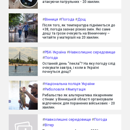
атакуючи патрульних - 20 хвилин.
#
Вінниця
#
Погода
#
Дощ
Після того, як температура підніметься до
+38, погода зазнає різких змін. Які саме
дощі та грози очікують на Вінниччину –
читайте у матеріалі на 20 хвилин.
#
РБК-Україна
#
Навколишнє середовище
#
Погода
Останній день "пекла"? На яку погоду слід
очікувати завтра, і коли в Україні
почнуться дощі?
#
Національна поліція України
#
Риболовля
#
Ампутація
Рибальство як альтернатива лікарняним
стінам: у Вінницькій області організували
відпочинок для поранених військових - 20
хвилин.
#
Навколишнє середовище
#
Погода
#
Вітер