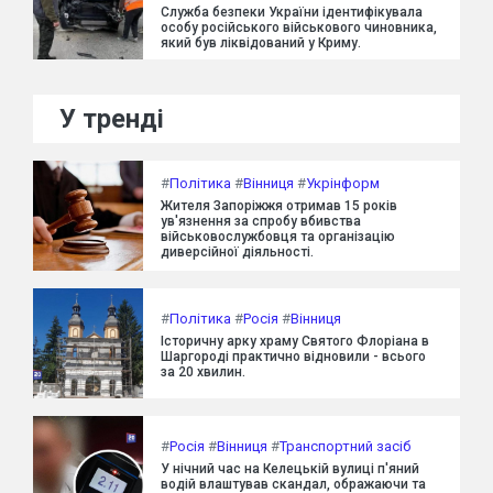
Служба безпеки України ідентифікувала
особу російського військового чиновника,
який був ліквідований у Криму.
У тренді
#
Політика
#
Вінниця
#
Укрінформ
Жителя Запоріжжя отримав 15 років
ув'язнення за спробу вбивства
військовослужбовця та організацію
диверсійної діяльності.
#
Політика
#
Росія
#
Вінниця
Історичну арку храму Святого Флоріана в
Шаргороді практично відновили - всього
за 20 хвилин.
#
Росія
#
Вінниця
#
Транспортний засіб
У нічний час на Келецькій вулиці п'яний
водій влаштував скандал, ображаючи та