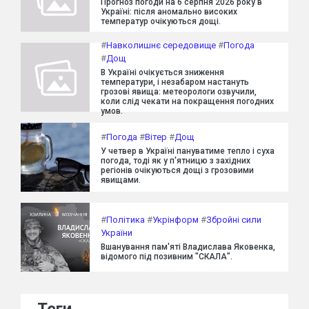
Прогноз погоди на 6 серпня 2026 року в
Україні: після аномально високих
температур очікуються дощі.
#
Навколишнє середовище
#
Погода
#
Дощ
В Україні очікується зниження
температури, і незабаром настануть
грозові явища: метеорологи озвучили,
коли слід чекати на покращення погодних
умов.
#
Погода
#
Вітер
#
Дощ
У четвер в Україні пануватиме тепло і суха
погода, тоді як у п'ятницю з західних
регіонів очікуються дощі з грозовими
явищами.
#
Політика
#
Укрінформ
#
Збройні сили
України
Вшанування пам'яті Владислава Яковенка,
відомого під позивним "СКАЛА".