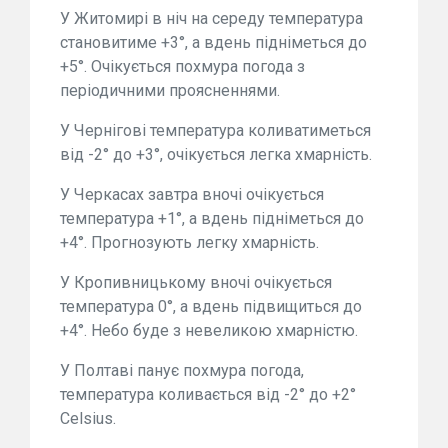
У Житомирі в ніч на середу температура
становитиме +3°, а вдень підніметься до
+5°. Очікується похмура погода з
періодичними проясненнями.
У Чернігові температура коливатиметься
від -2° до +3°, очікується легка хмарність.
У Черкасах завтра вночі очікується
температура +1°, а вдень підніметься до
+4°. Прогнозують легку хмарність.
У Кропивницькому вночі очікується
температура 0°, а вдень підвищиться до
+4°. Небо буде з невеликою хмарністю.
У Полтаві панує похмура погода,
температура коливається від -2° до +2°
Celsius.