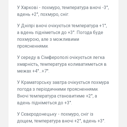
У Харкові - похмуро, температура вночі -3°,
вдень +2°, похмуро, сніг.
У Дніпрі вночі очікується температура +1°,
а вдень підніметься до +3°. Погода буде
похмурою, але з можливими
проясненнями.
У середу в Сімферополі очікується легка
хмарність, температура коливатиметься в
межах +4°...+7°.
У Краматорську завтра очікується похмура
погода з періодичними проясненнями.
Вночі температура становитиме +2°, а
вдень підніметься до +3°.
У Сєвєродонецьку - похмуро, сніг із
дощем, температура вночі +2°, вдень +3°.