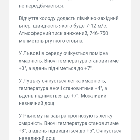
не передбачається.
Відчуття холоду додасть північно-західний
вітер, швидкість якого буде 7-12 м/с.
Атмосферний тиск знижений, 746-750
міліметрів ртутного стовпа.
У Львові в середу очікується помірна
хмарність. Вночі температура становитиме
+3°, а вдень підніметься до +7°.
У Луцьку очікується легка хмарність,
температура вночі становитиме +4°, а
вдень підніметься до +7°. Можливий
незначний дощ.
У Рівному на завтра прогнозують легку
хмарність. Вночі температура становитиме
+3°, а вдень підвищиться до +5°. Очікується
невеликий дощ.