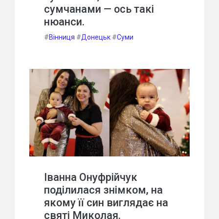
сумчанами — ось такі
нюанси.
#
Вінниця
#
Донецьк
#
Суми
Іванна Онуфрійчук
поділилася знімком, на
якому її син виглядає на
святі Миколая.