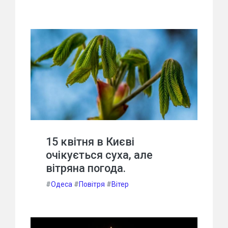
15 квітня в Києві
очікується суха, але
вітряна погода.
#
Одеса
#
Повітря
#
Вітер