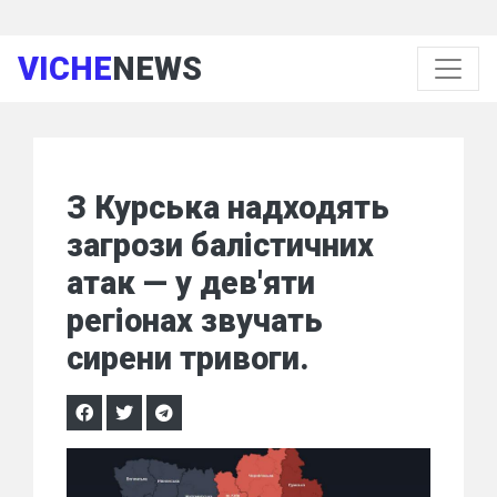
VICHE
NEWS
З Курська надходять
загрози балістичних
атак — у дев'яти
регіонах звучать
сирени тривоги.