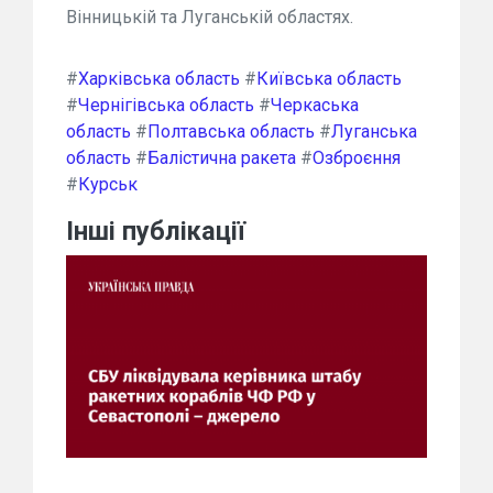
Вінницькій та Луганській областях.
#
Харківська область
#
Київська область
#
Чернігівська область
#
Черкаська
область
#
Полтавська область
#
Луганська
область
#
Балістична ракета
#
Озброєння
#
Курськ
Інші публікації