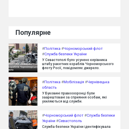
Популярне
#
Політика
#
Чорноморський флот
#
Служба безпеки України
У Севастополі було усунено керівника
штабу ракетних кораблів Чорноморського
флоту Росії, повідомляє джерело.
#
Політика
#
Мобілізація
#
Чернівецька
область
У Буковині правоохоронці були
заарештовані за сприяння особам, які
ухиляються від служби.
#
Чорноморський флот
#
Служба безпеки
України
#
Севастополь
Служба безпеки України ідентифікувала