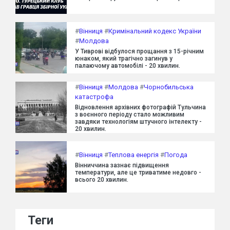
#
Вінниця
#
Кримінальний кодекс України
#
Молдова
У Тиврові відбулося прощання з 15-річним
юнаком, який трагічно загинув у
палаючому автомобілі - 20 хвилин.
#
Вінниця
#
Молдова
#
Чорнобильська
катастрофа
Відновлення архівних фотографій Тульчина
з воєнного періоду стало можливим
завдяки технологіям штучного інтелекту -
20 хвилин.
#
Вінниця
#
Теплова енергія
#
Погода
Вінниччина зазнає підвищення
температури, але це триватиме недовго -
всього 20 хвилин.
Теги