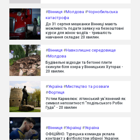
#
Вінниця
#
Молдова
#
Чорнобильська
катастрофа
До 31 серпня мешканки Вінниці мають
можливість подати заявку на безкоштовні
курси для жінок-водіїв - тривалість
навчання складає 20 хвилин.
#
Вінниця
#
Навколишнє середовище
#
Молдова
Будівельні відходи та бетонні плити
скинули біля озера у Вінницьких Хуторах -
20 хвилин.
#
Україна
#
Мистецтво та розваги
#
Фортеця
Устим Кармелюк: літинський ув'язнений як
символ непохитності "подільського Робін
Гуда" - 20 хвилин
#
Вінниця
#
Українці
#
Україна
ОФІЦІЙНО. Турецька команда уклала
контракт з футболістом збірної України.