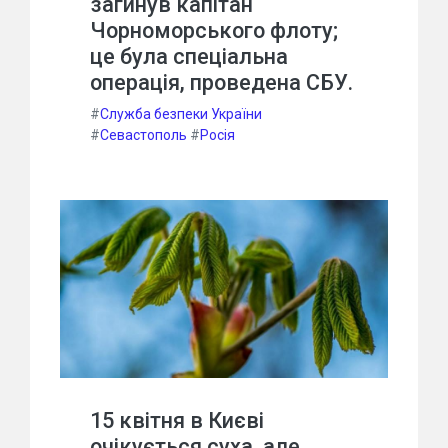
загинув капітан
Чорноморського флоту;
це була спеціальна
операція, проведена СБУ.
#
Служба безпеки України
#
Севастополь
#
Росія
15 квітня в Києві
очікується суха, але