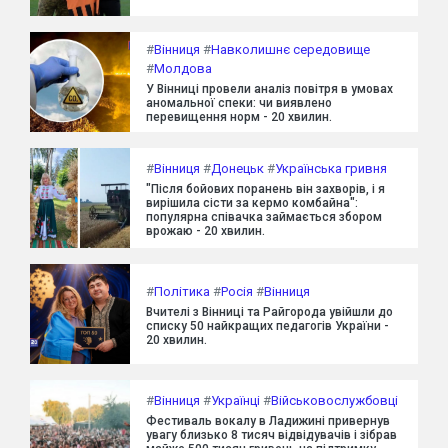
#
Вінниця
#
Навколишнє середовище
#
Молдова
У Вінниці провели аналіз повітря в умовах
аномальної спеки: чи виявлено
перевищення норм - 20 хвилин.
#
Вінниця
#
Донецьк
#
Українська гривня
"Після бойових поранень він захворів, і я
вирішила сісти за кермо комбайна":
популярна співачка займається збором
врожаю - 20 хвилин.
#
Політика
#
Росія
#
Вінниця
Вчителі з Вінниці та Райгорода увійшли до
списку 50 найкращих педагогів України -
20 хвилин.
#
Вінниця
#
Українці
#
Військовослужбовці
Фестиваль вокалу в Ладижині привернув
увагу близько 8 тисяч відвідувачів і зібрав