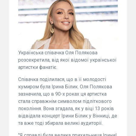
Українська співачка Оля Полякова
розсекретила, від якої відомої української
артистки фанатіє.
Співачка поділилася, що в її молодості
кумиром була Ірина Білик. Оля Полякова
зазначила, що в 90-х роках ця артистка
стала справжнім символом підліткового
покоління. Вона згадала, як у віці 13 років
відвідала концерт Ірини Білик у Вінниці, де
та вже тоді збирала великі аудиторії.
"Я справді була велика прихильниця Ірини!