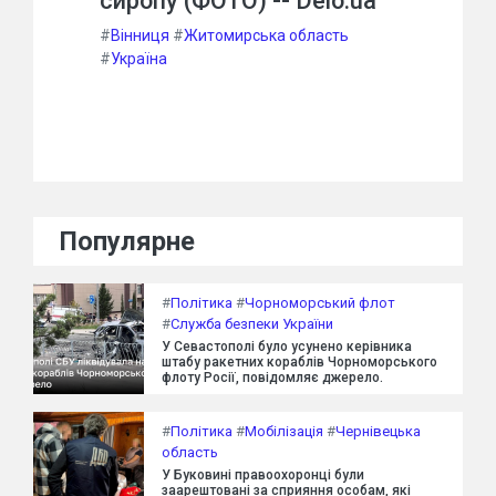
сиропу (ФОТО) -- Delo.ua
#
Вінниця
#
Житомирська область
#
Україна
Популярне
#
Політика
#
Чорноморський флот
#
Служба безпеки України
У Севастополі було усунено керівника
штабу ракетних кораблів Чорноморського
флоту Росії, повідомляє джерело.
#
Політика
#
Мобілізація
#
Чернівецька
область
У Буковині правоохоронці були
заарештовані за сприяння особам, які