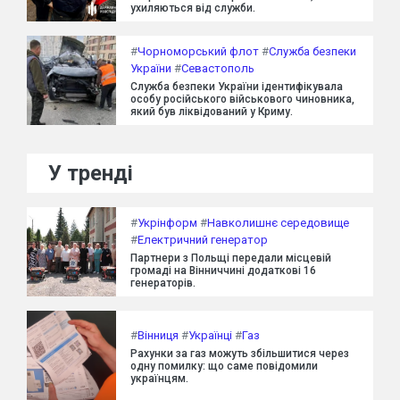
ухиляються від служби.
#
Чорноморський флот
#
Служба безпеки
України
#
Севастополь
Служба безпеки України ідентифікувала
особу російського військового чиновника,
який був ліквідований у Криму.
У тренді
#
Укрінформ
#
Навколишнє середовище
#
Електричний генератор
Партнери з Польщі передали місцевій
громаді на Вінниччині додаткові 16
генераторів.
#
Вінниця
#
Українці
#
Газ
Рахунки за газ можуть збільшитися через
одну помилку: що саме повідомили
українцям.