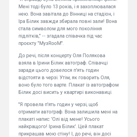
Мені тоді було 13 років, і я захоплювалася
нею. Вона завітала до Вінниці на стадіон, і
Іра Білик завжди збирала повні зали! Вона
стала символом для мого покоління
підлітків," -- згадала співачка під час
проєкту "МузRooM".
До речі, після концерту Оля Полякова
взяла в Ірини Білик автограф. Співачці
заради цього довелося п'ять годин
відстояти в черзі. Утім, як говорить Оля,
воно було того варте. Плакат із автографом
Білик досі висить у квартирі виконавиці.
"Я провела п'ять годин у черзі, щоб
отримати автограф. Вона залишила мені на
плакаті напис: 'Олі від мене! Усього
найкращого! Ірина Білик'. Цей плакат
прикрашав мою стіну! І, до речі, він досі