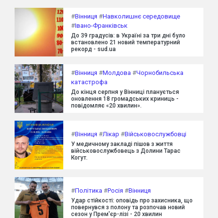
#
Вінниця
#
Навколишнє середовище
#
Івано-Франківськ
До 39 градусів: в Україні за три дні було
встановлено 21 новий температурний
рекорд - sud.ua
#
Вінниця
#
Молдова
#
Чорнобильська
катастрофа
До кінця серпня у Вінниці планується
оновлення 18 громадських криниць -
повідомляє «20 хвилин».
#
Вінниця
#
Лікар
#
Військовослужбовці
У медичному закладі пішов з життя
військовослужбовець з Долини Тарас
Когут.
#
Політика
#
Росія
#
Вінниця
Удар стійкості: оповідь про захисника, що
повернувся з полону та розпочав новий
сезон у Прем'єр-лізі - 20 хвилин