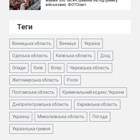
майже 500 тисяч гривень на підтримку
військових. ФОТОзвіт.
Теги
Вінницька область
Вінниця
Україна
Одеська область
Київська область
Дощ
Опади
Київ
Вітер
Черкаська область
Житомирська область
Росія
Полтавська область
Кримінальний кодекс України
Дніпропетровська область
Харківська область
Українці
Миколаївська область
Погода
Українська гривня