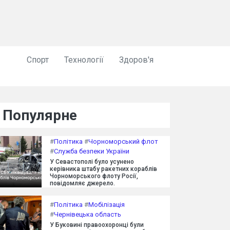
Спорт
Технології
Здоров'я
Популярне
#
Політика
#
Чорноморський флот
#
Служба безпеки України
У Севастополі було усунено
керівника штабу ракетних кораблів
Чорноморського флоту Росії,
повідомляє джерело.
#
Політика
#
Мобілізація
#
Чернівецька область
У Буковині правоохоронці були