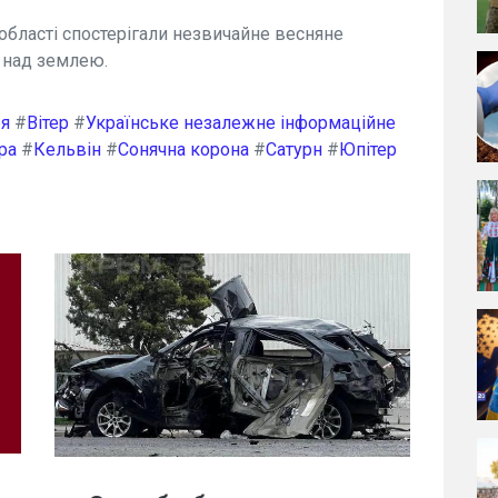
 області спостерігали незвичайне весняне
 над землею.
ря
#
Вітер
#
Українське незалежне інформаційне
ра
#
Кельвін
#
Сонячна корона
#
Сатурн
#
Юпітер