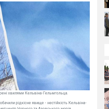
орені хвилями Кельвіна-Гельмгольца.
побачили рідкісне явище - нестійкість Кельвіна-
метцентр Чорного та Азовського морів.