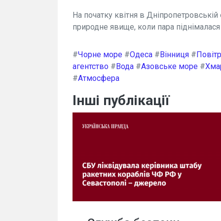
На початку квітня в Дніпропетровській
природне явище, коли пара піднімалася
#
Чорне море
#
Одеса
#
Вінниця
#
Повіт
агентство
#
Вода
#
Азовське море
#
Хма
#
Атмосфера
Інші публікації