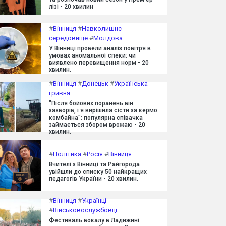
лізі - 20 хвилин
#
Вінниця
#
Навколишнє
середовище
#
Молдова
У Вінниці провели аналіз повітря в
умовах аномальної спеки: чи
виявлено перевищення норм - 20
хвилин.
#
Вінниця
#
Донецьк
#
Українська
гривня
"Після бойових поранень він
захворів, і я вирішила сісти за кермо
комбайна": популярна співачка
займається збором врожаю - 20
хвилин.
#
Політика
#
Росія
#
Вінниця
Вчителі з Вінниці та Райгорода
увійшли до списку 50 найкращих
педагогів України - 20 хвилин.
#
Вінниця
#
Українці
#
Військовослужбовці
Фестиваль вокалу в Ладижині