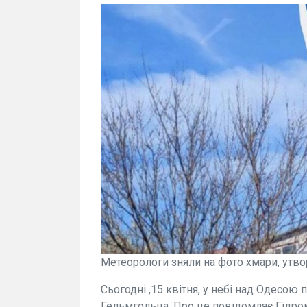
Метеорологи зняли на фото хмари, утв
Сьогодні ,15 квітня, у небі над Одесою 
Гельмгольца. Про це повідомляє Гідро