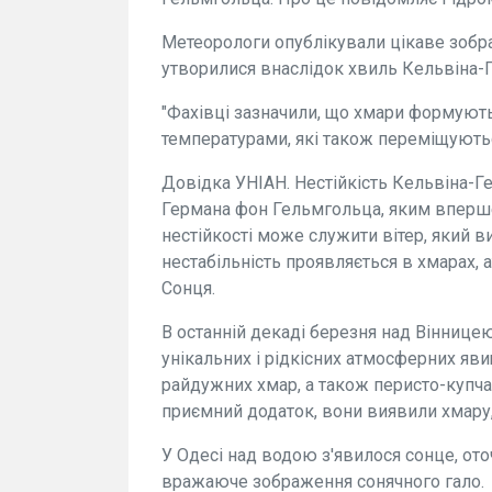
Метеорологи опублікували цікаве зобр
утворилися внаслідок хвиль Кельвіна-
"Фахівці зазначили, що хмари формують
температурами, які також переміщують
Довідка УНІАН. Нестійкість Кельвіна-Г
Германа фон Гельмгольца, яким вперше
нестійкості може служити вітер, який в
нестабільність проявляється в хмарах, 
Сонця.
В останній декаді березня над Віннице
унікальних і рідкісних атмосферних яв
райдужних хмар, а також перисто-купч
приємний додаток, вони виявили хмару,
У Одесі над водою з'явилося сонце, ото
вражаюче зображення сонячного гало.