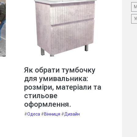
М
У
Як обрати тумбочку
для умивальника:
розміри, матеріали та
стильове
оформлення.
#
Одеса
#
Вінниця
#
Дизайн