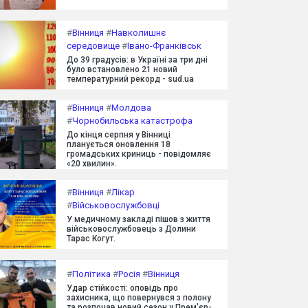
#
Вінниця
#
Навколишнє
середовище
#
Івано-Франківськ
До 39 градусів: в Україні за три дні
було встановлено 21 новий
температурний рекорд - sud.ua
#
Вінниця
#
Молдова
#
Чорнобильська катастрофа
До кінця серпня у Вінниці
планується оновлення 18
громадських криниць - повідомляє
«20 хвилин».
#
Вінниця
#
Лікар
#
Військовослужбовці
У медичному закладі пішов з життя
військовослужбовець з Долини
Тарас Когут.
#
Політика
#
Росія
#
Вінниця
Удар стійкості: оповідь про
захисника, що повернувся з полону
та розпочав новий сезон у Прем'єр-