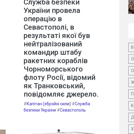
Служба безпеки
України провела
операцію в
Севастополі, в
результаті якої був
нейтралізований
В
командир штабу
ракетних кораблів
О
Чорноморського
О
флоту Росії, відомий
Ж
як Транковський,
повідомляє джерело.
П
#
Капітан (збройні сили)
#
Служба
К
безпеки України
#
Севастополь
Д
Х