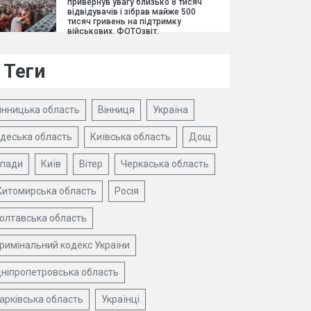
привернув увагу близько 8 тисяч
відвідувачів і зібрав майже 500
тисяч гривень на підтримку
військових. ФОТОзвіт.
Теги
інницька область
Вінниця
Україна
деська область
Київська область
Дощ
пади
Київ
Вітер
Черкаська область
итомирська область
Росія
олтавська область
римінальний кодекс України
ніпропетровська область
арківська область
Українці