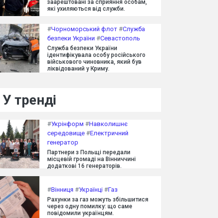
заарештовані за сприяння особам,
які ухиляються від служби.
#
Чорноморський флот
#
Служба
безпеки України
#
Севастополь
Служба безпеки України
ідентифікувала особу російського
військового чиновника, який був
ліквідований у Криму.
У тренді
#
Укрінформ
#
Навколишнє
середовище
#
Електричний
генератор
Партнери з Польщі передали
місцевій громаді на Вінниччині
додаткові 16 генераторів.
#
Вінниця
#
Українці
#
Газ
Рахунки за газ можуть збільшитися
через одну помилку: що саме
повідомили українцям.