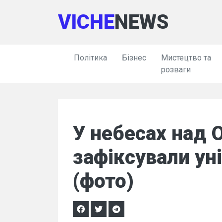
VICHE
NEWS
Політика
Бізнес
Мистецтво та
розваги
У небесах над
зафіксували ун
(фото)