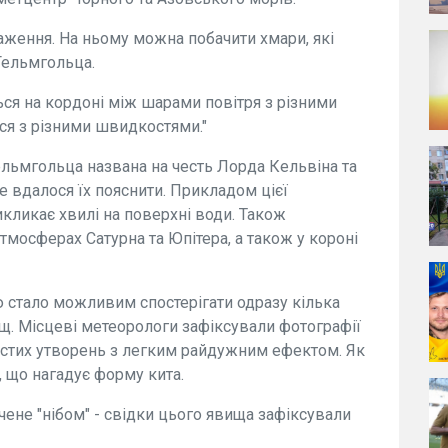
аження. На ньому можна побачити хмари, які
Гельмгольца.
ся на кордоні між шарами повітря з різними
ся з різними швидкостями."
ельмгольца названа на честь Лорда Кельвіна та
 вдалося їх пояснити. Прикладом цієї
икликає хвилі на поверхні води. Також
атмосферах Сатурна та Юпітера, а також у короні
ю стало можливим спостерігати одразу кілька
ищ. Місцеві метеорологи зафіксували фотографії
астих утворень з легким райдужним ефектом. Як
 що нагадує форму кита.
чене "нібом" - свідки цього явища зафіксували