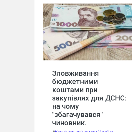
Зловживання
бюджетними
коштами при
закупівлях для ДСНС:
на чому
"збагачувався"
чиновник.