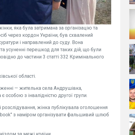
інки, яка була затримана за організацію та
іб через кордон України, був схвалений
уратури і направлений до суду. Вона
та усуненні перешкод для таких дій, що були
овідно до частини 3 статті 332 Кримінального
вської області.
женні — жителька села Андрушівка,
 є особою з інвалідністю другої групи.
і розслідування, жінка публікувала оголошення
acebook" з наміром організувати фальшивий шлюб
иїздом за межі країни.