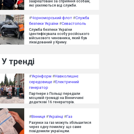
заарештовані за сприяння особам,
які ухиляються від служби.
#
Чорноморський флот
#
Служба
безпеки України
#
Севастополь
Служба безпеки України
ідентифікувала особу російського
військового чиновника, який був
ліквідований у Криму.
У тренді
#
Укрінформ
#
Навколишнє
середовище
#
Електричний
генератор
Партнери з Польщі передали
місцевій громаді на Вінниччині
додаткові 16 генераторів.
#
Вінниця
#
Українці
#
Газ
Рахунки за газ можуть збільшитися
через одну помилку: що саме
повідомили українцям.