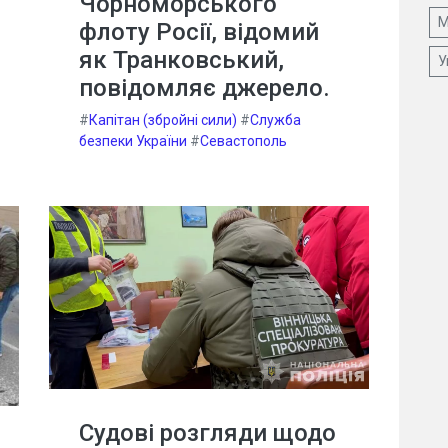
Чорноморського
М
флоту Росії, відомий
як Транковський,
У
повідомляє джерело.
#
Капітан (збройні сили)
#
Служба
безпеки України
#
Севастополь
Судові розгляди щодо