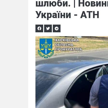
шлюби. | Новин
України - АТН