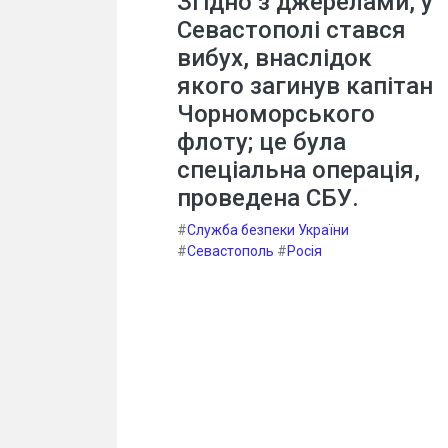
Згідно з джерелами, у
Севастополі стався
вибух, внаслідок
якого загинув капітан
Чорноморського
флоту; це була
спеціальна операція,
проведена СБУ.
#
Служба безпеки України
#
Севастополь
#
Росія