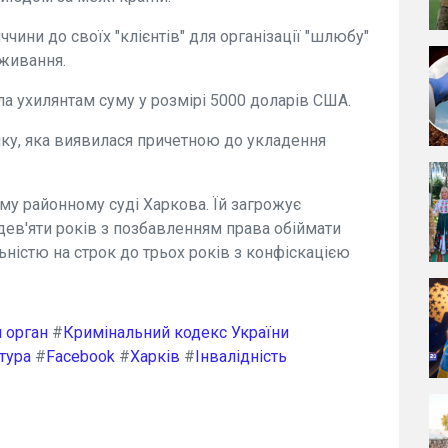
ини до своїх "клієнтів" для організації "шлюбу"
живання.
ла ухилянтам суму у розмірі 5000 доларів США.
нку, яка виявилася причетною до укладення
у районному суді Харкова. Їй загрожує
 дев'яти років з позбавленням права обіймати
ьністю на строк до трьох років з конфіскацією
 орган
#
Кримінальний кодекс України
тура
#
Facebook
#
Харків
#
Інвалідність