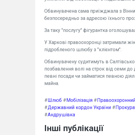
Обвинувачена сама приїжджала з Вінничч
безпосередньо за адресою їхнього про
За таку "послугу" фігурантка оголошува
У Харкові правоохоронці затримали жі
підробленого шлюбу з "клієнтом".
Обвинувачену судитимуть в Салтівськом
позбавлення волі на строк від семи до
певні посади чи займатися певною діял
майна.
#
Шлюб
#
Мобілізація
#
Правоохоронний
#
Державний кордон України
#
Прокура
#
Андрушівка
Інші публікації