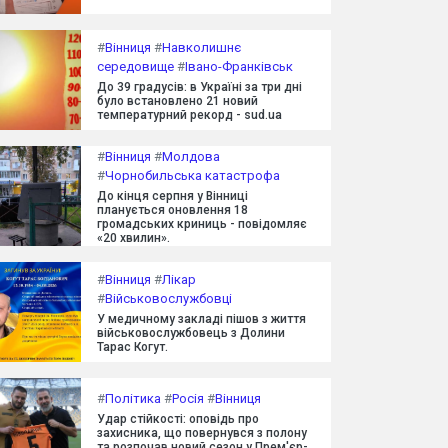
#
Вінниця
#
Навколишнє
середовище
#
Івано-Франківськ
До 39 градусів: в Україні за три дні
було встановлено 21 новий
температурний рекорд - sud.ua
#
Вінниця
#
Молдова
#
Чорнобильська катастрофа
До кінця серпня у Вінниці
планується оновлення 18
громадських криниць - повідомляє
«20 хвилин».
#
Вінниця
#
Лікар
#
Військовослужбовці
У медичному закладі пішов з життя
військовослужбовець з Долини
Тарас Когут.
#
Політика
#
Росія
#
Вінниця
Удар стійкості: оповідь про
захисника, що повернувся з полону
та розпочав новий сезон у Прем'єр-