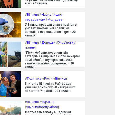
лізі - 20 хвилин
#
Вінниця
#
Навколишнє
середовище
#
Молдова
У Вінниці провели аналіз повітря в
умовах аномальної спеки: чи
виявлено перевищення норм - 20
хвилин.
#
Вінниця
#
Донецьк
#
Українська
гривня
"Після бойових поранень він
захворів, і я вирішила сісти за кермо
комбайна": популярна співачка
займається збором врожаю - 20
хвилин.
#
Політика
#
Росія
#
Вінниця
Вчителі з Вінниці та Райгорода
увійшли до списку 50 найкращих
педагогів України - 20 хвилин.
#
Вінниця
#
Українці
#
Військовослужбовці
Фестиваль вокалу в Ладижині