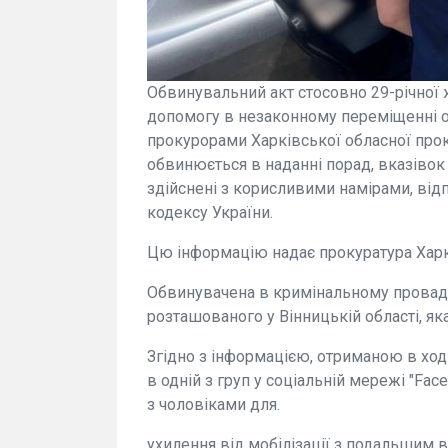
Обвинувальний акт стосовно 29-річної ж
допомогу в незаконному переміщенні ос
прокурорами Харківської обласної прок
обвинюється в наданні порад, вказівок 
здійснені з корисливими намірами, відп
кодексу України.
Цю інформацію надає прокуратура Харкі
Обвинувачена в кримінальному провад
розташованого у Вінницькій області, яка
Згідно з інформацією, отриманою в ход
в одній з груп у соціальній мережі "F
з чоловіками для.
ухилення від мобілізації з подальшим в