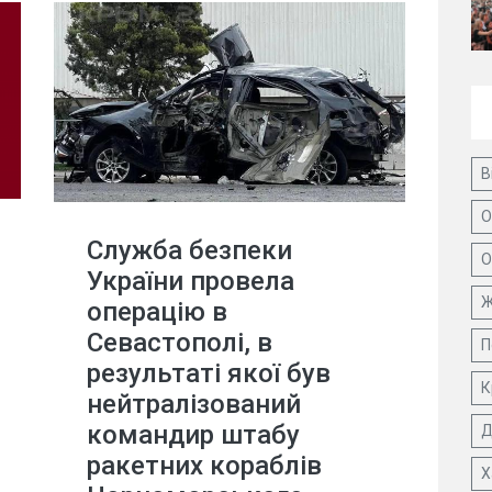
В
О
Служба безпеки
О
України провела
Ж
операцію в
Севастополі, в
П
результаті якої був
К
нейтралізований
командир штабу
Д
ракетних кораблів
Х