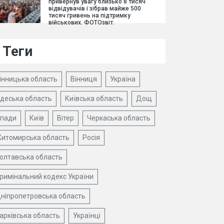
привернув увагу близько 8 тисяч
відвідувачів і зібрав майже 500
тисяч гривень на підтримку
військових. ФОТОзвіт.
Теги
інницька область
Вінниця
Україна
деська область
Київська область
Дощ
пади
Київ
Вітер
Черкаська область
итомирська область
Росія
олтавська область
римінальний кодекс України
ніпропетровська область
арківська область
Українці