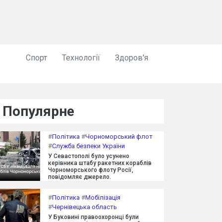
Спорт
Технології
Здоров'я
Популярне
#
Політика
#
Чорноморський флот
#
Служба безпеки України
У Севастополі було усунено
керівника штабу ракетних кораблів
Чорноморського флоту Росії,
повідомляє джерело.
#
Політика
#
Мобілізація
#
Чернівецька область
У Буковині правоохоронці були