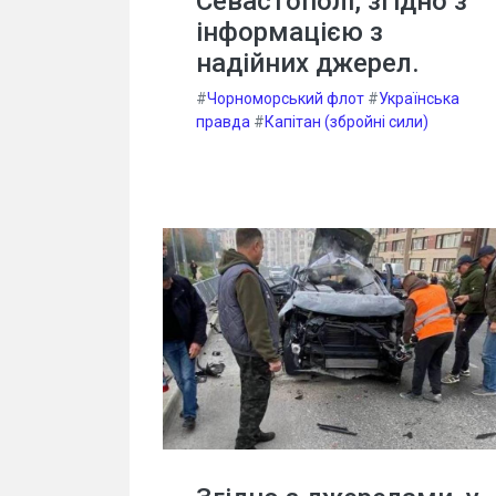
Севастополі, згідно з
інформацією з
надійних джерел.
#
Чорноморський флот
#
Українська
правда
#
Капітан (збройні сили)