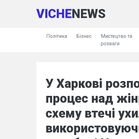
VICHE
NEWS
Політика
Бізнес
Мистецтво та
розваги
У Харкові розп
процес над жін
схему втечі ухи
використовуюч