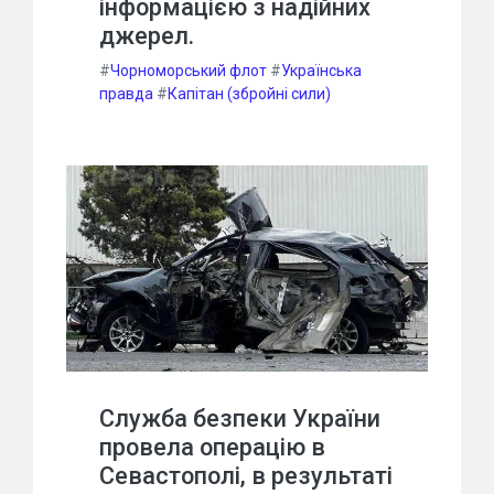
інформацією з надійних
джерел.
#
Чорноморський флот
#
Українська
правда
#
Капітан (збройні сили)
Служба безпеки України
провела операцію в
Севастополі, в результаті