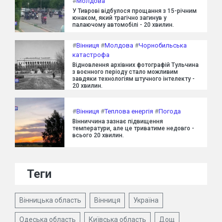
#
Молдова
У Тиврові відбулося прощання з 15-річним
юнаком, який трагічно загинув у
палаючому автомобілі - 20 хвилин.
#
Вінниця
#
Молдова
#
Чорнобильська
катастрофа
Відновлення архівних фотографій Тульчина
з воєнного періоду стало можливим
завдяки технологіям штучного інтелекту -
20 хвилин.
#
Вінниця
#
Теплова енергія
#
Погода
Вінниччина зазнає підвищення
температури, але це триватиме недовго -
всього 20 хвилин.
Теги
Вінницька область
Вінниця
Україна
Одеська область
Київська область
Дощ