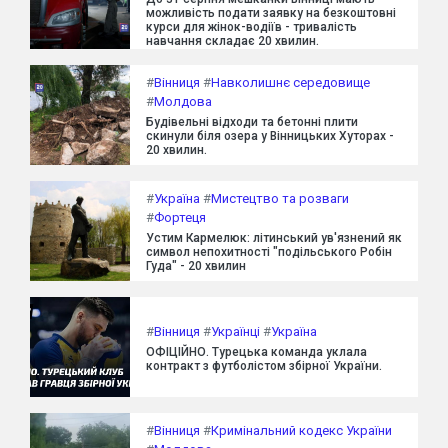
можливість подати заявку на безкоштовні
курси для жінок-водіїв - тривалість
навчання складає 20 хвилин.
#
Вінниця
#
Навколишнє середовище
#
Молдова
Будівельні відходи та бетонні плити
скинули біля озера у Вінницьких Хуторах -
20 хвилин.
#
Україна
#
Мистецтво та розваги
#
Фортеця
Устим Кармелюк: літинський ув'язнений як
символ непохитності "подільського Робін
Гуда" - 20 хвилин
#
Вінниця
#
Українці
#
Україна
ОФІЦІЙНО. Турецька команда уклала
контракт з футболістом збірної України.
#
Вінниця
#
Кримінальний кодекс України