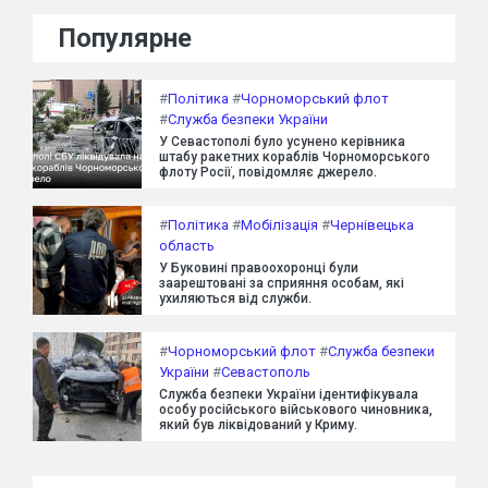
Популярне
#
Політика
#
Чорноморський флот
#
Служба безпеки України
У Севастополі було усунено керівника
штабу ракетних кораблів Чорноморського
флоту Росії, повідомляє джерело.
#
Політика
#
Мобілізація
#
Чернівецька
область
У Буковині правоохоронці були
заарештовані за сприяння особам, які
ухиляються від служби.
#
Чорноморський флот
#
Служба безпеки
України
#
Севастополь
Служба безпеки України ідентифікувала
особу російського військового чиновника,
який був ліквідований у Криму.