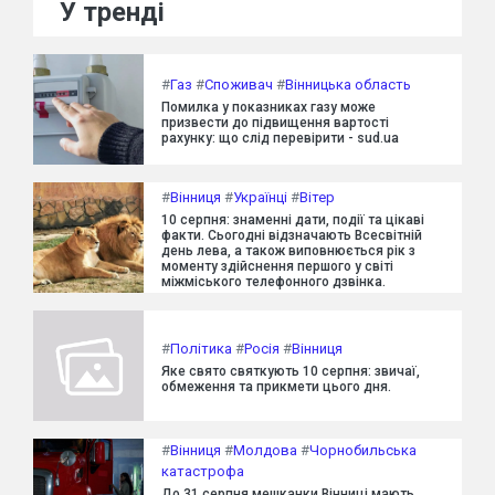
У тренді
#
Газ
#
Споживач
#
Вінницька область
Помилка у показниках газу може
призвести до підвищення вартості
рахунку: що слід перевірити - sud.ua
#
Вінниця
#
Українці
#
Вітер
10 серпня: знаменні дати, події та цікаві
факти. Сьогодні відзначають Всесвітній
день лева, а також виповнюється рік з
моменту здійснення першого у світі
міжміського телефонного дзвінка.
#
Політика
#
Росія
#
Вінниця
Яке свято святкують 10 серпня: звичаї,
обмеження та прикмети цього дня.
#
Вінниця
#
Молдова
#
Чорнобильська
катастрофа
До 31 серпня мешканки Вінниці мають