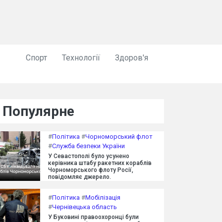
Спорт
Технології
Здоров'я
Популярне
#
Політика
#
Чорноморський флот
#
Служба безпеки України
У Севастополі було усунено
керівника штабу ракетних кораблів
Чорноморського флоту Росії,
повідомляє джерело.
#
Політика
#
Мобілізація
#
Чернівецька область
У Буковині правоохоронці були