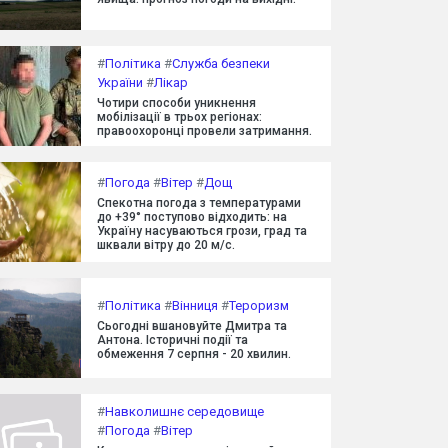
#
Політика
#
Служба безпеки
України
#
Лікар
Чотири способи уникнення
мобілізації в трьох регіонах:
правоохоронці провели затримання.
#
Погода
#
Вітер
#
Дощ
Спекотна погода з температурами
до +39° поступово відходить: на
Україну насуваються грози, град та
шквали вітру до 20 м/с.
#
Політика
#
Вінниця
#
Тероризм
Сьогодні вшановуйте Дмитра та
Антона. Історичні події та
обмеження 7 серпня - 20 хвилин.
#
Навколишнє середовище
#
Погода
#
Вітер