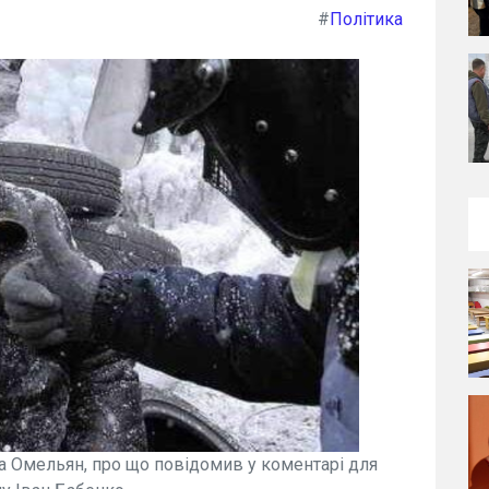
#
Політика
а Омельян, про що повідомив у коментарі для