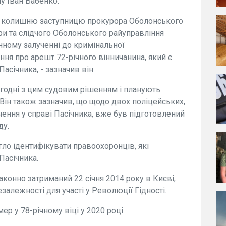
у Іван Бабенко.
в колишню заступницю прокурора Оболонського
ри та слідчого Оболонського райуправління
онному залученні до кримінальної
ання про арешт 72-річного вінничанина, який є
асічника, - зазначив він.
згодні з цим судовим рішенням і планують
. Він також зазначив, що щодо двох поліцейських,
чення у справі Пасічника, вже був підготовлений
ду.
ло ідентифікувати правоохоронців, які
Пасічника.
конно затриманий 22 січня 2014 року в Києві,
залежності для участі у Революції Гідності.
ер у 78-річному віці у 2020 році.