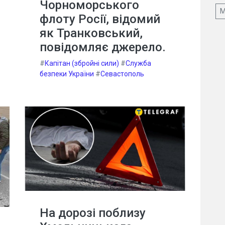
Чорноморського
М
флоту Росії, відомий
як Транковський,
повідомляє джерело.
#
Капітан (збройні сили)
#
Служба
безпеки України
#
Севастополь
На дорозі поблизу