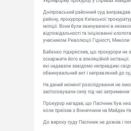
Укрінформу прокурор у справах Майдан
Дніпровський районний суд виправда
району, прокурора Київської прокурату
міліції. Вони були звинувачені в незак
відповідальності та ініціюванні клопот
учасником Революції Гідності, Миколи П
Бабенко підкреслив, що прокурори не 
оскаржити його в апеляційній інстанції
які надавали завідомо неправдиві свід
обвинувальний акт і направлений до су
На даний момент розслідування не змог
застосовували силу під час затримання 
Прокурор нагадав, що Пасічник був неза
коли приїхав з Вінниччини на Майдан Не
До вироку суду Пасічник не дожив і пом