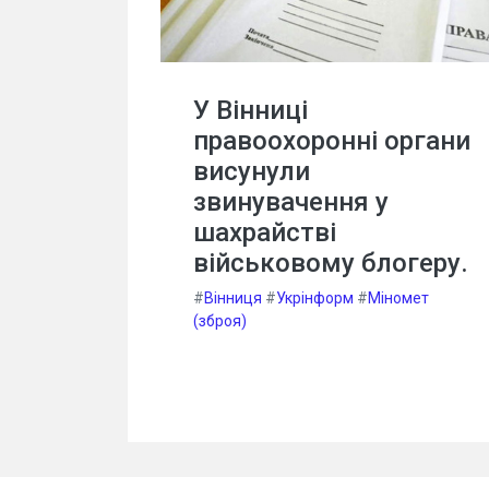
У Вінниці
правоохоронні органи
висунули
звинувачення у
шахрайстві
військовому блогеру.
#
Вінниця
#
Укрінформ
#
Міномет
(зброя)