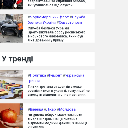
заарештовані за сприяння особам,
які ухиляються від служби.
#
Чорноморський флот
#
Служба
безпеки України
#
Севастополь
Служба безпеки України
ідентифікувала особу російського
військового чиновника, який був
ліквідований у Криму.
У тренді
#
Політика
#
Ремонт
#
Українська
гривня
Тільки третина студентів зможе
розміститися в укритті, тому ліцеї не
зможуть відновити очне навчання.
#
Вінниця
#
Лікар
#
Молдова
Чи дійсно яблуко може замінити
лікаря щодня? На це питання
відповіли медичні фахівці з Вінниці -
20 хвилин.