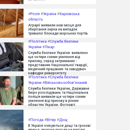
#
Росія
#
Україна
#
Харківська
область
Аграрії виявили нові місця для
зберігання зерна на випадок
тривалої блокади морських портів.
#
Політика
#
Служба безпеки
України
#
Лікар
Служба безпеки України: виявлено
ще чотири схеми ухилення від
призову, серед затриманих -
представник Національної гвардії,
медичний працівник та завідувач
кафедри університету.
#
Політика
#
Служба безпеки
України
#
Військовозобов'язаний
Служба безпеки України, Державне
бюро розслідувань та Національна
поліція виявили ще чотири схеми
ухилення від призову в різних
областях України. Фотозвіт.
#
Погода
#
Вітер
#
Дощ
В Україні очікуються дощі та грозові
явища: прогноз погоди на вихідні.