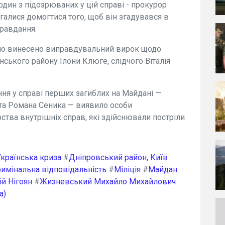
дин з підозрюваних у цій справі - прокурор
галися домогтися того, щоб він згадувався в
равдання.
було винесено виправдувальний вирок щодо
ського району Ілони Клюге, слідчого Віталія
ня у справі перших загиблих на Майдані —
 та Романа Сеника — виявило особи
ства внутрішніх справ, які здійснювали постріли
Українська криза
#
Дніпровський район, Київ
имінальна відповідальність
#
Міліція
#
Майдан
ій Нігоян
#
Жизневський Михайло Михайлович
а)