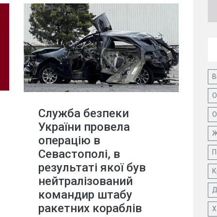
В
О
Служба безпеки
О
України провела
Ж
операцію в
Севастополі, в
П
результаті якої був
К
нейтралізований
Д
командир штабу
ракетних кораблів
Х