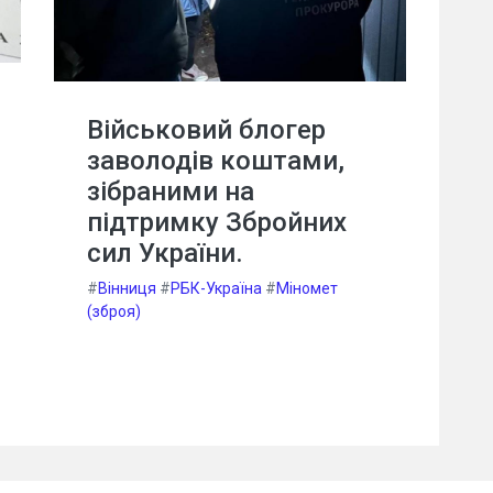
Військовий блогер
заволодів коштами,
зібраними на
підтримку Збройних
сил України.
#
Вінниця
#
РБК-Україна
#
Міномет
(зброя)