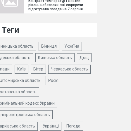
Контраст температур і жовтий
рівень небезпеки: які сюрпризи
підготувала погода на 7 серпня.
Теги
інницька область
Вінниця
Україна
деська область
Київська область
Дощ
пади
Київ
Вітер
Черкаська область
итомирська область
Росія
олтавська область
римінальний кодекс України
ніпропетровська область
арківська область
Українці
Погода