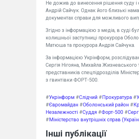
Не дожив до винесення рішення суду і о
Андрій Сайчук. Однак його близькі нама
документах справи для можливого вип
Згідно з інформацією з медіа, в суді 
колишньої заступниці прокурора Оболон
Матюша та прокурора Андрія Сайчука.
За інформацією Укрінформ, розслідуван
Сергія Нігояна, Михайла Жизневського
представників спецпідрозділів Міністер
з гвинтівки ФОРТ-500.
#
Укрінформ
#
Слідчий
#
Прокуратура
#
#
Євромайдан
#
Оболонський район
#
Кр
Незалежності
#
Суддя
#
Форт-500
#
Серг
#
Міністерство внутрішніх справ (Україн
Інші публікації