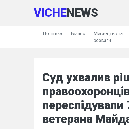
VICHE
NEWS
Політика
Бізнес
Мистецтво та
розваги
Суд ухвалив рі
правоохоронців
переслідували 
ветерана Майд