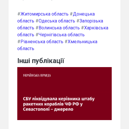
#
Житомирська область
#
Донецька
область
#
Одеська область
#
Запорізька
область
#
Волинська область
#
Харківська
область
#
Чернігівська область
#
Рівненська область
#
Хмельницька
область
Інші публікації