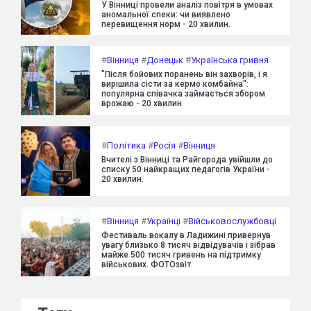
У Вінниці провели аналіз повітря в умовах
аномальної спеки: чи виявлено
перевищення норм - 20 хвилин.
#
Вінниця
#
Донецьк
#
Українська гривня
"Після бойових поранень він захворів, і я
вирішила сісти за кермо комбайна":
популярна співачка займається збором
врожаю - 20 хвилин.
#
Політика
#
Росія
#
Вінниця
Вчителі з Вінниці та Райгорода увійшли до
списку 50 найкращих педагогів України -
20 хвилин.
#
Вінниця
#
Українці
#
Військовослужбовці
Фестиваль вокалу в Ладижині привернув
увагу близько 8 тисяч відвідувачів і зібрав
майже 500 тисяч гривень на підтримку
військових. ФОТОзвіт.