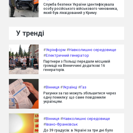
Служба безпеки України ідентифікувала
особу російського військового чиновника,
який був ліквідований у Криму.
У тренді
#
Укрінформ
#
Навколишнє середовище
#
Електричний генератор
Партнери з Польщі передали місцевій
громаді на Вінниччині додаткові 16
генераторів.
#
Вінниця
#
Українці
#
Газ
Рахунки за газ можуть збільшитися через
одну помилку: що саме повідомили
українцям.
#
Вінниця
#
Навколишнє середовище
#
Івано-Франківськ
До 39 градусів: в Україні за три дні було