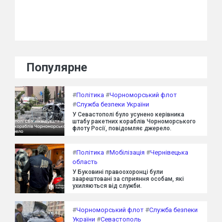
Популярне
#
Політика
#
Чорноморський флот
#
Служба безпеки України
У Севастополі було усунено керівника
штабу ракетних кораблів Чорноморського
флоту Росії, повідомляє джерело.
#
Політика
#
Мобілізація
#
Чернівецька
область
У Буковині правоохоронці були
заарештовані за сприяння особам, які
ухиляються від служби.
#
Чорноморський флот
#
Служба безпеки
України
#
Севастополь