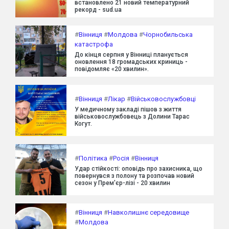
встановлено 21 новий температурний
рекорд - sud.ua
#
Вінниця
#
Молдова
#
Чорнобильська
катастрофа
До кінця серпня у Вінниці планується
оновлення 18 громадських криниць -
повідомляє «20 хвилин».
#
Вінниця
#
Лікар
#
Військовослужбовці
У медичному закладі пішов з життя
військовослужбовець з Долини Тарас
Когут.
#
Політика
#
Росія
#
Вінниця
Удар стійкості: оповідь про захисника, що
повернувся з полону та розпочав новий
сезон у Прем'єр-лізі - 20 хвилин
#
Вінниця
#
Навколишнє середовище
#
Молдова