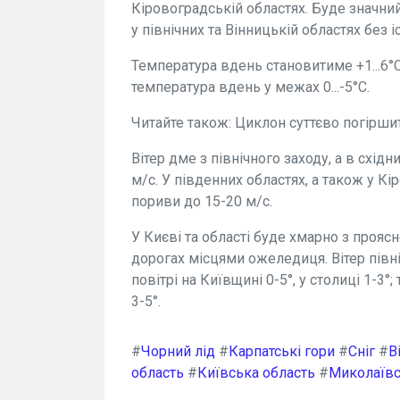
Кіровоградській областях. Буде значни
у північних та Вінницькій областях без і
Температура вдень становитиме +1...6°С.
температура вдень у межах 0...-5°С.
Читайте також: Циклон суттєво погірши
Вітер дме з північного заходу, а в східн
м/с. У південних областях, а також у К
пориви до 15-20 м/с.
У Києві та області буде хмарно з проясн
дорогах місцями ожеледиця. Вітер півні
повітрі на Київщині 0-5°, у столиці 1-3°
3-5°.
#
Чорний лід
#
Карпатські гори
#
Сніг
#
В
область
#
Київська область
#
Миколаївс