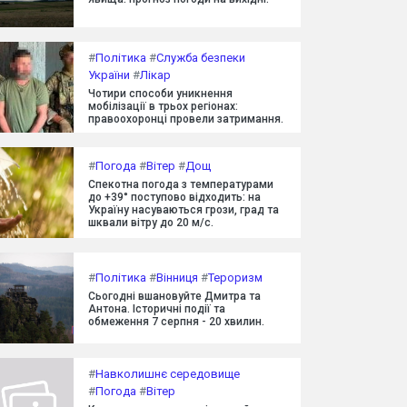
#
Політика
#
Служба безпеки
України
#
Лікар
Чотири способи уникнення
мобілізації в трьох регіонах:
правоохоронці провели затримання.
#
Погода
#
Вітер
#
Дощ
Спекотна погода з температурами
до +39° поступово відходить: на
Україну насуваються грози, град та
шквали вітру до 20 м/с.
#
Політика
#
Вінниця
#
Тероризм
Сьогодні вшановуйте Дмитра та
Антона. Історичні події та
обмеження 7 серпня - 20 хвилин.
#
Навколишнє середовище
#
Погода
#
Вітер