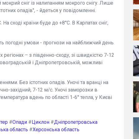
й мокрий сніг із налипанням мокрого снігу. Лише
стотних опадів", - йдеться у повідомленні.
 На сході країни буде до +8°С. В Карпатах сніг,
ть погодні умови - прогнози на найближчий день.
их регіонах – з південно-сходу, зі швидкістю 7-12
іровоградській і Дніпропетровській, можливі
еннями. Без істотних опадів. Уночі та вранці на
чно-західний, 7-12 м/с. Уночі заморозки в
; температура вдень по області 1-6° тепла, у Києві
ітер
#
Опади
#
Циклон
#
Дніпропетровська
ька область
#
Херсонська область