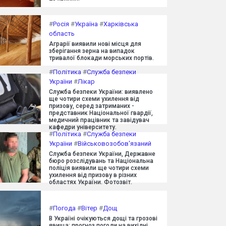
#
Росія
#
Україна
#
Харківська
область
Аграрії виявили нові місця для
зберігання зерна на випадок
тривалої блокади морських портів.
#
Політика
#
Служба безпеки
України
#
Лікар
Служба безпеки України: виявлено
ще чотири схеми ухилення від
призову, серед затриманих -
представник Національної гвардії,
медичний працівник та завідувач
кафедри університету.
#
Політика
#
Служба безпеки
України
#
Військовозобов'язаний
Служба безпеки України, Державне
бюро розслідувань та Національна
поліція виявили ще чотири схеми
ухилення від призову в різних
областях України. Фотозвіт.
#
Погода
#
Вітер
#
Дощ
В Україні очікуються дощі та грозові
явища: прогноз погоди на вихідні.