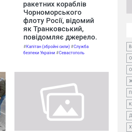
ракетних кораблів
Чорноморського
флоту Росії, відомий
як Транковський,
повідомляє джерело.
#
Капітан (збройні сили)
#
Служба
В
безпеки України
#
Севастополь
О
О
Ж
П
К
Д
Х