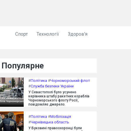
Спорт
Технології
Здоров'я
Популярне
#
Політика
#
Чорноморський флот
#
Служба безпеки України
У Севастополі було усунено
керівника штабу ракетних кораблів
Чорноморського флоту Росії,
повідомляє джерело.
#
Політика
#
Мобілізація
#
Чернівецька область
У Буковині правоохоронці були