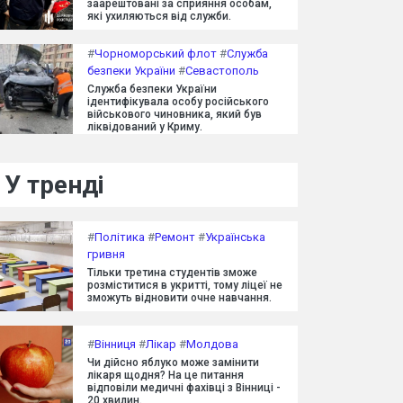
заарештовані за сприяння особам,
які ухиляються від служби.
#
Чорноморський флот
#
Служба
безпеки України
#
Севастополь
Служба безпеки України
ідентифікувала особу російського
військового чиновника, який був
ліквідований у Криму.
У тренді
#
Політика
#
Ремонт
#
Українська
гривня
Тільки третина студентів зможе
розміститися в укритті, тому ліцеї не
зможуть відновити очне навчання.
#
Вінниця
#
Лікар
#
Молдова
Чи дійсно яблуко може замінити
лікаря щодня? На це питання
відповіли медичні фахівці з Вінниці -
20 хвилин.