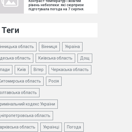
Контраст температур і жовтий
рівень небезпеки: які сюрпризи
підготувала погода на 7 серпня.
Теги
інницька область
Вінниця
Україна
деська область
Київська область
Дощ
пади
Київ
Вітер
Черкаська область
итомирська область
Росія
олтавська область
римінальний кодекс України
ніпропетровська область
арківська область
Українці
Погода