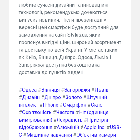
любите сучасні дизайни та інноваційні
технології, рекомендуємо дочекатися
випуску новинки. Після презентації у
вересні цей смартфон буде доступний для
замовлення на сайті Stylus.ua, який
пропонує вигідні ціни, широкий асортимент
та доставку по всій Україні. У містах таких
як Київ, Вінниця, Дніпро, Одеса, Львів і
Запоріжжя доступна безкоштовна
доставка до пунктів видачі.
#
Одеса
#
Вінниця
#
Запоріжжя
#
Львів
#
Дизайн
#
Дніпро
#
Золото
#
Штучний
інтелект
#
IPhone
#
Смартфон
#
Скло
#
Освітленість
#
Частота
#
Ніт (одиниця
вимірювання)
#
Яскравість
#
Пристрій
відображення
#
Алюміній
#
Apple Inc.
#
USB-
C
#
Машинне навчання
#
Об'єктив камери