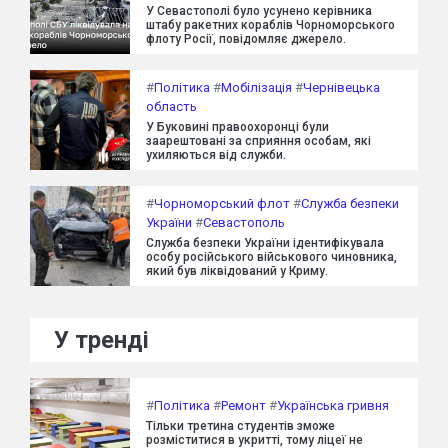
У Севастополі було усунено керівника
штабу ракетних кораблів Чорноморського
флоту Росії, повідомляє джерело.
#
Політика
#
Мобілізація
#
Чернівецька
область
У Буковині правоохоронці були
заарештовані за сприяння особам, які
ухиляються від служби.
#
Чорноморський флот
#
Служба безпеки
України
#
Севастополь
Служба безпеки України ідентифікувала
особу російського військового чиновника,
який був ліквідований у Криму.
У тренді
#
Політика
#
Ремонт
#
Українська гривня
Тільки третина студентів зможе
розміститися в укритті, тому ліцеї не