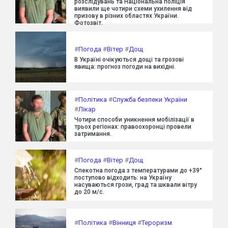
розслідувань та Національна поліція
виявили ще чотири схеми ухилення від
призову в різних областях України.
Фотозвіт.
#
Погода
#
Вітер
#
Дощ
В Україні очікуються дощі та грозові
явища: прогноз погоди на вихідні.
#
Політика
#
Служба безпеки України
#
Лікар
Чотири способи уникнення мобілізації в
трьох регіонах: правоохоронці провели
затримання.
#
Погода
#
Вітер
#
Дощ
Спекотна погода з температурами до +39°
поступово відходить: на Україну
насуваються грози, град та шквали вітру
до 20 м/с.
#
Політика
#
Вінниця
#
Тероризм