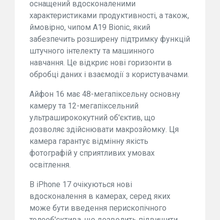
оснащений вдосконаленими
характеристиками продуктивності, а також,
ймовірно, чипом A19 Bionic, який
забезпечить розширену підтримку функцій
штучного інтелекту та машинного
навчання. Це відкриє нові горизонти в
обробці даних і взаємодії з користувачами.
Айфон 16 має 48-мегапіксельну основну
камеру та 12-мегапіксельний
ультраширококутний об'єктив, що
дозволяє здійснювати макрозйомку. Ця
камера гарантує відмінну якість
фотографій у сприятливих умовах
освітлення.
В iPhone 17 очікуються нові
вдосконалення в камерах, серед яких
може бути введення перископічного
телеоб'єктива, що дозволить підвищити