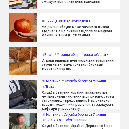
зможуть відновити очне навчання.
#
Вінниця
#
Лікар
#
Молдова
Чи дійсно яблуко може замінити лікаря
щодня? На це питання відповіли медичні
фахівці з Вінниці - 20 хвилин.
#
Росія
#
Україна
#
Харківська область
Аграрії виявили нові місця для зберігання
зерна на випадок тривалої блокади
морських портів.
#
Політика
#
Служба безпеки України
#
Лікар
Служба безпеки України: виявлено ще
чотири схеми ухилення від призову, серед
затриманих - представник Національної
гвардії, медичний працівник та завідувач
кафедри університету.
#
Політика
#
Служба безпеки України
#
Військовозобов'язаний
Служба безпеки України, Державне бюро