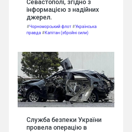
Севастополі, згідно з
інформацією з надійних
джерел.
#
Чорноморський флот
#
Українська
правда
#
Капітан (збройні сили)
Служба безпеки України
провела операцію в