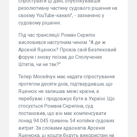
спростувати ці дані, опублікувавши
резолютивну частину судового рішення на
своєму YouTube-каналі", - зазначено у
судовому рішенні.
Під час трансляції Роман Скрипін
висловився наступним чином: "А де ж
Арсеній Яценюк? Провів свій Безпековий
форум і знову поїхав до Сполучених
Штатів, чи не так?"
Тепер Мосейчук має надати спростування
протягом десяти днів, підтвердивши, що
Яценюк не залишав межі країни, а
перебуває і продовжує бути в Україні. Що
стосується Романа Скрипіна, суд
постановив, що він має компенсувати
понад 94 045 гривень 54 копійки судових
витрат. За словами адвокатів Арсенія
Яценюка, ці кошти будуть використані на