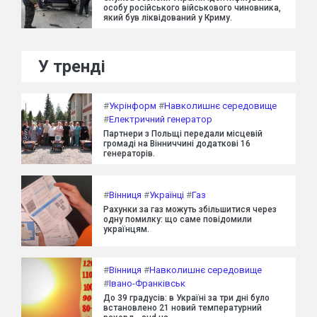
особу російського військового чиновника,
який був ліквідований у Криму.
У тренді
#
Укрінформ
#
Навколишнє середовище
#
Електричний генератор
Партнери з Польщі передали місцевій
громаді на Вінниччині додаткові 16
генераторів.
#
Вінниця
#
Українці
#
Газ
Рахунки за газ можуть збільшитися через
одну помилку: що саме повідомили
українцям.
#
Вінниця
#
Навколишнє середовище
#
Івано-Франківськ
До 39 градусів: в Україні за три дні було
встановлено 21 новий температурний