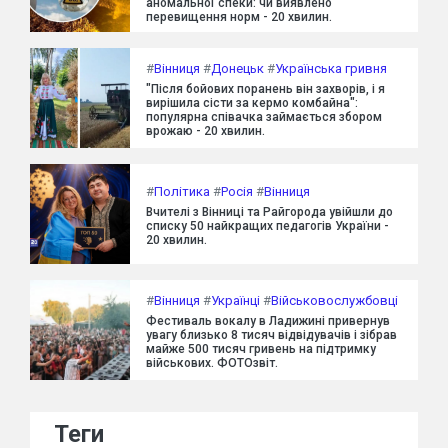
аномальної спеки: чи виявлено
перевищення норм - 20 хвилин.
#
Вінниця
#
Донецьк
#
Українська гривня
"Після бойових поранень він захворів, і я
вирішила сісти за кермо комбайна":
популярна співачка займається збором
врожаю - 20 хвилин.
#
Політика
#
Росія
#
Вінниця
Вчителі з Вінниці та Райгорода увійшли до
списку 50 найкращих педагогів України -
20 хвилин.
#
Вінниця
#
Українці
#
Військовослужбовці
Фестиваль вокалу в Ладижині привернув
увагу близько 8 тисяч відвідувачів і зібрав
майже 500 тисяч гривень на підтримку
військових. ФОТОзвіт.
Теги