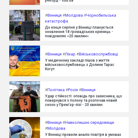
рекорд - sud.ua
#
Вінниця
#
Молдова
#
Чорнобильська
катастрофа
До кінця серпня у Вінниці планується
оновлення 18 громадських криниць -
повідомляє «20 хвилин».
#
Вінниця
#
Лікар
#
Військовослужбовці
У медичному закладі пішов з життя
військовослужбовець з Долини Тарас
Когут.
#
Політика
#
Росія
#
Вінниця
Удар стійкості: оповідь про захисника, що
повернувся з полону та розпочав новий
сезон у Прем'єр-лізі - 20 хвилин
#
Вінниця
#
Навколишнє середовище
#
Молдова
У Вінниці провели аналіз повітря в умовах