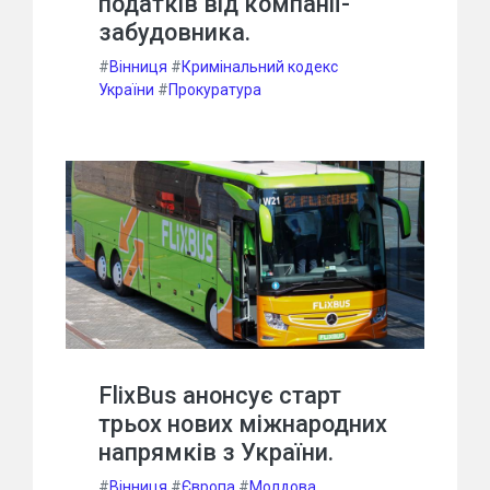
податків від компанії-
забудовника.
#
Вінниця
#
Кримінальний кодекс
України
#
Прокуратура
FlixBus анонсує старт
трьох нових міжнародних
напрямків з України.
#
Вінниця
#
Європа
#
Молдова