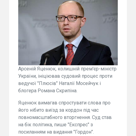
Арсеній Яценюк, колишній прем'єр-міністр
України, ініціював судовий процес проти
ведучої "Плюсів" Наталії Мосейчук і
блогера Романа Скрипіна.
Яценюк вимагав спростувати слова про
його нібито виїзд за кордон під час
повномасштабного вторгнення. Суд став
на бік політика, пише "Експрес" з
посиланням на видання "Гордон".