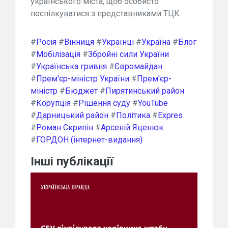
українського міста, щоб особисто
поспілкуватися з представниками ТЦК.
#
Росія
#
Вінниця
#
Українці
#
Україна
#
Блог
#
Мобілізація
#
Збройні сили України
#
Українська гривня
#
Євромайдан
#
Прем'єр-міністр України
#
Прем'єр-
міністр
#
Бюджет
#
Пирятинський район
#
Корупція
#
Рішення суду
#
YouTube
#
Дарницький район
#
Політика
#
Expres
#
Роман Скрипін
#
Арсеній Яценюк
#
ГОРДОН (інтернет-видання)
Інші публікації