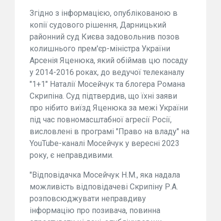
Згідно з інформацією, опублікованою в
копії судового рішення, Дарницький
районний суд Києва задовольнив позов
колишнього прем'єр-міністра України
Арсенія Яценюка, який обіймав цю посаду
у 2014-2016 роках, до ведучої телеканалу
"1+1" Наталії Мосейчук та блогера Романа
Скрипіна. Суд підтвердив, що їхні заяви
про нібито виїзд Яценюка за межі України
під час повномасштабної агресії Росії,
висловлені в програмі "Право на владу" на
YouTube-каналі Мосейчук у вересні 2023
року, є неправдивими.
"Відповідачка Мосейчук Н.М., яка надала
можливість відповідачеві Скрипіну Р.А.
розповсюджувати неправдиву
інформацію про позивача, повинна