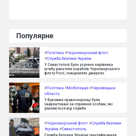
Популярне
#
Політика
#
Чорноморський флот
#
Служба безпеки України
У Севастополі було усунено керівника
штабу ракетних кораблів Чорноморського
флоту Росії, повідомляє джерело.
#
Політика
#
Мобілізація
#
Чернівецька
область
У Буковині правоохоронці були
заарештовані за сприяння особам, які
ухиляються від служби.
#
Чорноморський флот
#
Служба безпеки
України
#
Севастополь
Служба безпеки України ідентифікувала