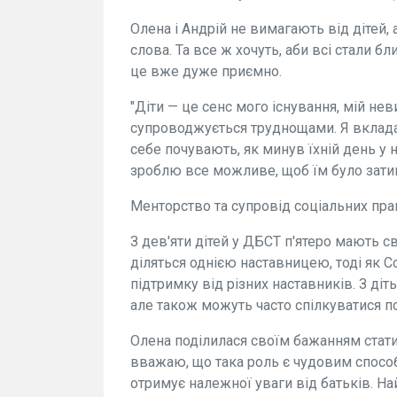
Олена і Андрій не вимагають від дітей, 
слова. Та все ж хочуть, аби всі стали б
це вже дуже приємно.
"Діти — це сенс мого існування, мій нев
супроводжується труднощами. Я вклада
себе почувають, як минув їхній день у 
зроблю все можливе, щоб їм було затиш
Менторство та супровід соціальних пра
З дев'яти дітей у ДБСТ п'ятеро мають св
діляться однією наставницею, тоді як 
підтримку від різних наставників. З ді
але також можуть часто спілкуватися по
Олена поділилася своїм бажанням стати
вважаю, що така роль є чудовим способ
отримує належної уваги від батьків. Н