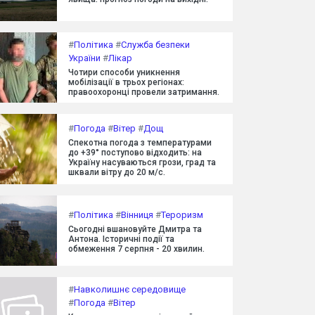
#
Політика
#
Служба безпеки
України
#
Лікар
Чотири способи уникнення
мобілізації в трьох регіонах:
правоохоронці провели затримання.
#
Погода
#
Вітер
#
Дощ
Спекотна погода з температурами
до +39° поступово відходить: на
Україну насуваються грози, град та
шквали вітру до 20 м/с.
#
Політика
#
Вінниця
#
Тероризм
Сьогодні вшановуйте Дмитра та
Антона. Історичні події та
обмеження 7 серпня - 20 хвилин.
#
Навколишнє середовище
#
Погода
#
Вітер