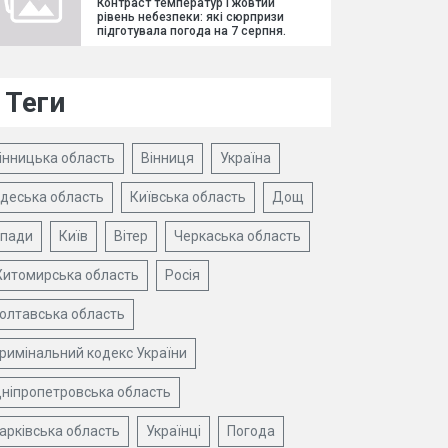
Контраст температур і жовтий
рівень небезпеки: які сюрпризи
підготувала погода на 7 серпня.
Теги
інницька область
Вінниця
Україна
деська область
Київська область
Дощ
пади
Київ
Вітер
Черкаська область
итомирська область
Росія
олтавська область
римінальний кодекс України
ніпропетровська область
арківська область
Українці
Погода