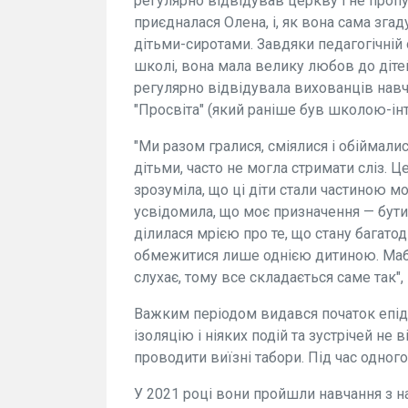
регулярно відвідував церкву і не пропу
приєдналася Олена, і, як вона сама згад
дітьми-сиротами. Завдяки педагогічній о
школі, вона мала велику любов до діте
регулярно відвідувала вихованців навч
"Просвіта" (який раніше був школою-інт
"Ми разом гралися, сміялися і обіймалис
дітьми, часто не могла стримати сліз. Ц
зрозуміла, що ці діти стали частиною мо
усвідомила, що моє призначення — бути
ділилася мрією про те, що стану багат
обмежитися лише однією дитиною. Мабут
слухає, тому все складається саме так",
Важким періодом видався початок епіде
ізоляцію і ніяких подій та зустрічей не
проводити виїзні табори. Під час одного
У 2021 році вони пройшли навчання з н