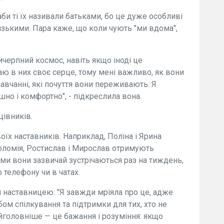
аби ті їх називали батьками, бо це дуже особливі
лизькими. Пара каже, що коли чують "ми вдома",
ичерпний космос, навіть якщо іноді це
ю в них своє серце, тому мені важливо, як вони
навчанні, які почуття вони переживають. Я
но і комфортно", - підкреслила вона.
цівників.
оїх наставників. Наприклад, Поліна і Ярина
Соломія, Ростислав і Мирослав отримують
тьми вони зазвичай зустрічаються раз на тиждень,
 телефону чи в чатах.
 наставницею: "Я завжди мріяла про це, адже
ом спілкування та підтримки для тих, хто не
айголовніше — це бажання і розуміння: якщо