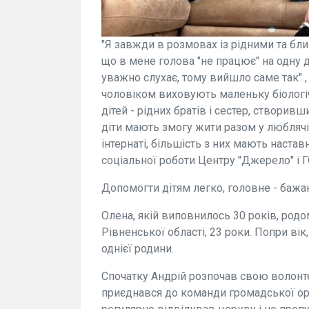
"Я завжди в розмовах із рідними та бл
що в мене голова "не працює" на одну д
уважно слухає, тому вийшло саме так" ,
чоловіком виховують маленьку біологіч
дітей - рідних братів і сестер, створив
діти мають змогу жити разом у люблячій
інтернаті, більшість з них мають настав
соціальної роботи Центру "Джерело" і ГО
Допомогти дітям легко, головне - бажа
Олена, якій виповнилось 30 років, родом
Рівненської області, 23 роки. Попри вік
однієї родини.
Спочатку Андрій розпочав свою волонте
приєднався до команди громадської орг