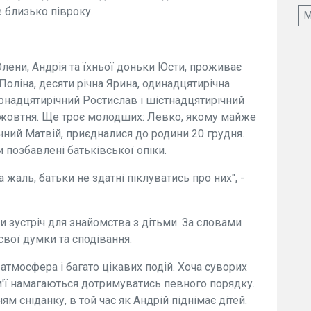
 близько півроку.
М
 Олени, Андрія та їхньої доньки Юсти, проживає
Поліна, десяти річна Ярина, одинадцятирічна
ирнадцятирічний Ростислав і шістнадцятирічний
 жовтня. Ще троє молодших: Левко, якому майже
ічний Матвій, приєдналися до родини 20 грудня.
они позбавлені батьківської опіки.
а жаль, батьки не здатні піклуватись про них", -
 зустріч для знайомства з дітьми. За словами
вої думки та сподівання.
тмосфера і багато цікавих подій. Хоча суворих
м'ї намагаються дотримуватись певного порядку.
 сніданку, в той час як Андрій піднімає дітей.