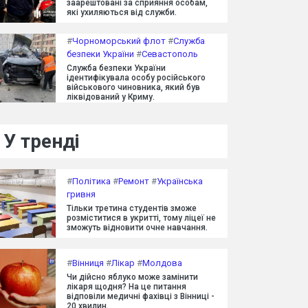
заарештовані за сприяння особам,
які ухиляються від служби.
#
Чорноморський флот
#
Служба
безпеки України
#
Севастополь
Служба безпеки України
ідентифікувала особу російського
військового чиновника, який був
ліквідований у Криму.
У тренді
#
Політика
#
Ремонт
#
Українська
гривня
Тільки третина студентів зможе
розміститися в укритті, тому ліцеї не
зможуть відновити очне навчання.
#
Вінниця
#
Лікар
#
Молдова
Чи дійсно яблуко може замінити
лікаря щодня? На це питання
відповіли медичні фахівці з Вінниці -
20 хвилин.