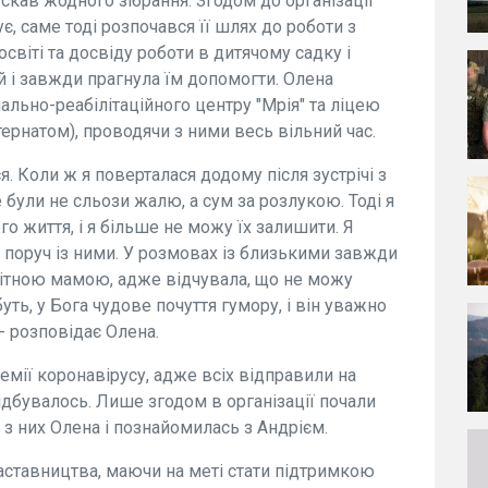
скав жодного зібрання. Згодом до організації
ує, саме тоді розпочався її шлях до роботи з
світі та досвіду роботи в дитячому садку і
й і завжди прагнула їм допомогти. Олена
ально-реабілітаційного центру "Мрія" та ліцею
ернатом), проводячи з ними весь вільний час.
я. Коли ж я поверталася додому після зустрічі з
е були не сльози жалю, а сум за розлукою. Тоді я
го життя, і я більше не можу їх залишити. Я
 поруч із ними. У розмовах із близькими завжди
одітною мамою, адже відчувала, що не можу
ь, у Бога чудове почуття гумору, і він уважно
 - розповідає Олена.
мії коронавірусу, адже всіх відправили на
 відбувалось. Лише згодом в організації почали
 з них Олена і познайомилась з Андрієм.
аставництва, маючи на меті стати підтримкою