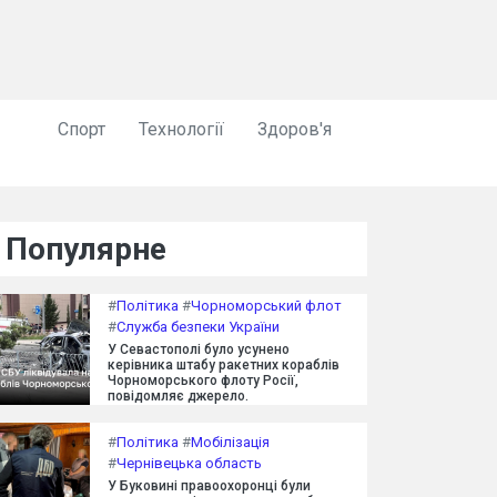
Спорт
Технології
Здоров'я
Популярне
#
Політика
#
Чорноморський флот
#
Служба безпеки України
У Севастополі було усунено
керівника штабу ракетних кораблів
Чорноморського флоту Росії,
повідомляє джерело.
#
Політика
#
Мобілізація
#
Чернівецька область
У Буковині правоохоронці були