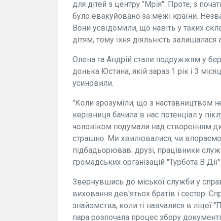
для дітей з центру "Мрія". Проте, з по
було евакуйовано за межі країни. Незв
Вони усвідомили, що навіть у таких с
дітям, тому їхня діяльність залишалася
Олена та Андрій стали подружжям у берез
донька Юстина, якій зараз 1 рік і 3 міся
усиновили.
"Коли зрозуміли, що з наставництвом не
керівниця бачила в нас потенціал у пікл
чоловіком подумали над створенням дит
страшно. Ми хвилювалися, чи впораємось
підбадьорював: друзі, працівники служб
громадських організацій "Турбота В Дії" і
Звернувшись до міської служби у справ
виховання дев'ятьох братів і сестер. С
знайомства, коли ті навчалися в ліцеї "
пара розпочала процес збору документі