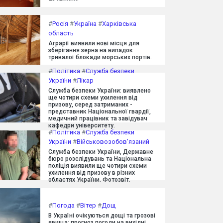
#
Росія
#
Україна
#
Харківська
область
Аграрії виявили нові місця для
зберігання зерна на випадок
тривалої блокади морських портів.
#
Політика
#
Служба безпеки
України
#
Лікар
Служба безпеки України: виявлено
ще чотири схеми ухилення від
призову, серед затриманих -
представник Національної гвардії,
медичний працівник та завідувач
кафедри університету.
#
Політика
#
Служба безпеки
України
#
Військовозобов'язаний
Служба безпеки України, Державне
бюро розслідувань та Національна
поліція виявили ще чотири схеми
ухилення від призову в різних
областях України. Фотозвіт.
#
Погода
#
Вітер
#
Дощ
В Україні очікуються дощі та грозові
явища: прогноз погоди на вихідні.