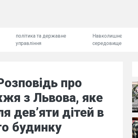
політика та державне
Навколишнє
управління
середовище
 Розповідь про
жя з Львова, яке
я дев’яти дітей в
го будинку