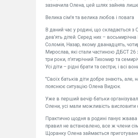
зазначила Олена, цей шлях зайняв лише
Велика сім'я та велика любов і повага
В даний час у родині, що складається з
дев’ять дітей. Серед них – восьмирічна 
Соломія, Назар, якому дванадцять, чот
Мирослав, які стали частиною ДБСТ 26
три роки, п’ятирічний Тихомир та семир
Усі діти – рідні брати та сестри, і всі в
"Своїх батьків діти добре знають, але, н
пояснює ситуацію Олена Видюк.
Уже в перший вечір батьки організували
Олени, усі мали можливість висловити с
Практично щодня в родині панує жвава а
правил не встановлено, все ж члени сі
Щоранку Олена займається приготуванням