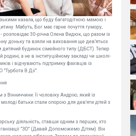
изькими казала, що буду багатодітною мамою і
итину. Мабуть, Бог має гарне почуття гумору,
 - розповідає 30-річна Олена Видюк, що разом із
ну доньку та взяли на виховання ще дев'ятьох
ши дитячий будинок сімейного типу (ДБСТ). Тепер
 родині, а не в інституційному закладі чи школі-
ників і відчувають підтримку фахівців із
 "Турбота В Дії".
ння
 з Вінниччини. Її чоловіку Андрію, який із
, молоді батьки стали опорою для дев'яти дітей з
рську діяльність, ставши одним з перших, хто
анізації "ЗD" (Давай Допоможемо Дітям). Він