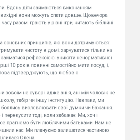
оли. Вдень діти займаються виконанням
 вихідні вони можуть спати довше. Щовечора
часу разом: грають у різні ігри, читають біблійні
ка основних принципів, які вони дотримуються:
римувати чистоту в домі; харчуватися тільки на
о; займатися рефлексією; уникати ненормативної
арші 10 років повинні самостійно мити посуд; і,
слова підтверджують, що любов є
 зовсім не суворі, адже ані я, ані мій чоловік не
колу, табір чи іншу інституцію. Навпаки, ми
не боялись висловлювати свої думки чи бажання.
 перекусити тоді, коли забажає. Ми, хоч і
все прагнемо бути люблячими батьками. Нам не
алишили нас. Ми плануємо залишатися частиною
оділилася Олена.