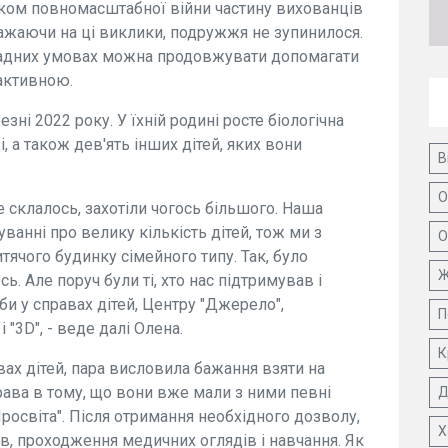
чатком повномасштабної війни частину вихованців
ажаючи на ці виклики, подружжя не зупинилося.
кладних умовах можна продовжувати допомагати
 активною.
ні 2022 року. У їхній родині росте біологічна
ці, а також дев'ять інших дітей, яких вони
В
О
 склалось, захотіли чогось більшого. Наша
уванні про велику кількість дітей, тож ми з
О
ячого будинку сімейного типу. Так, було
Ж
. Але поруч були ті, хто нас підтримував і
и у справах дітей, Центру "Джерело",
П
 "3D", - веде далі Олена.
К
ах дітей, пара висловила бажання взяти на
права в тому, що вони вже мали з ними певні
Д
Просвіта". Після отримання необхідного дозволу,
Х
в, проходження медичних оглядів і навчання. Як