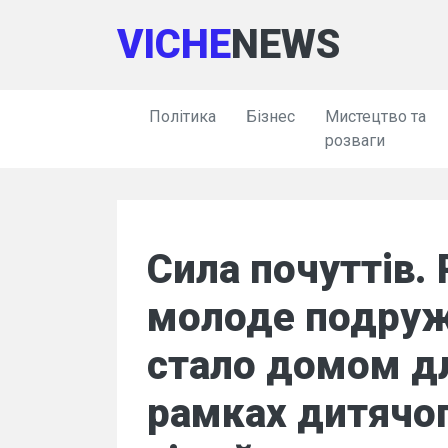
VICHE
NEWS
Політика
Бізнес
Мистецтво та
розваги
Сила почуттів.
молоде подруж
стало домом дл
рамках дитячо