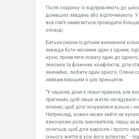
Після сніданку їх відправляють до шк
домашніх завдань або відпочивають. У
вся сім'я намагається проводити більше 
оповіді.
Батьки разом із дітьми визначили кіль
завжди бути чесними один з одним; підт
кухні; проявляти повагу один до одног
лексики та фізичних конфліктів; діти ст
звичайно, любити один одного. Олени 
найважливішим з цих принципів.
"У нашому домі є певні правила, але вони
прагнемо, щоб наше житло нагадувало ш
хочемо, щоб діти почувалися вільно і 
Наприклад, кожен може зайти на кухню і
виконуємо роль вихователів, перш за 
хочеться, щоб діти виросли і просто з
їхнього життя в усіх його аспектах," - п