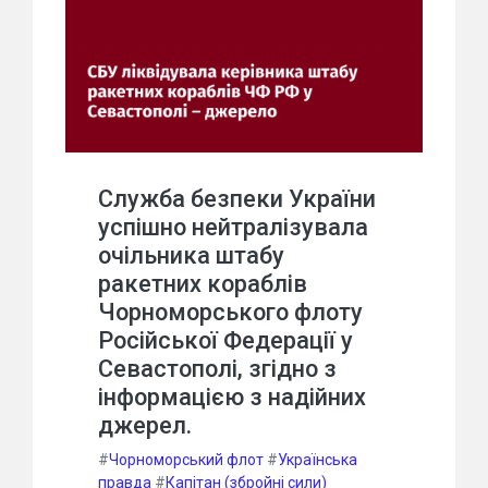
Служба безпеки України
успішно нейтралізувала
очільника штабу
ракетних кораблів
Чорноморського флоту
Російської Федерації у
Севастополі, згідно з
інформацією з надійних
джерел.
#
Чорноморський флот
#
Українська
правда
#
Капітан (збройні сили)