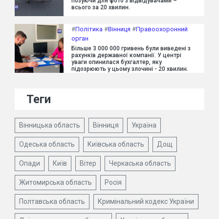
позуючи для фото з відвідувачами –
всього за 20 хвилин.
#
Політика
#
Вінниця
#
Правоохоронний
орган
Більше 3 000 000 гривень були виведені з
рахунків державної компанії. У центрі
уваги опинилася бухгалтер, яку
підозрюють у цьому злочині - 20 хвилин.
Теги
Вінницька область
Вінниця
Україна
Одеська область
Київська область
Дощ
Опади
Київ
Вітер
Черкаська область
Житомирська область
Росія
Полтавська область
Кримінальний кодекс України