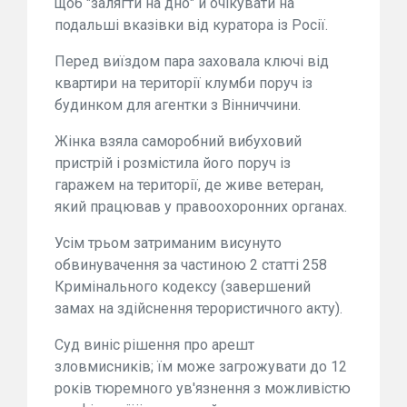
щоб "залягти на дно" й очікувати на
подальші вказівки від куратора із Росії.
Перед виїздом пара заховала ключі від
квартири на території клумби поруч із
будинком для агентки з Вінниччини.
Жінка взяла саморобний вибуховий
пристрій і розмістила його поруч із
гаражем на території, де живе ветеран,
який працював у правоохоронних органах.
Усім трьом затриманим висунуто
обвинувачення за частиною 2 статті 258
Кримінального кодексу (завершений
замах на здійснення терористичного акту).
Суд виніс рішення про арешт
зловмисників; їм може загрожувати до 12
років тюремного ув'язнення з можливістю