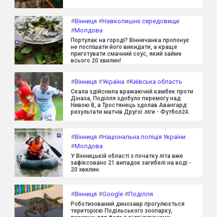
#
Вінниця
#
Навколишнє середовище
#
Молдова
Портулак на городі? Вінничанка пропонує
не поспішати його викидати, а краще
приготувати смачний соус, який займе
всього 20 хвилин!
#
Вінниця
#
Україна
#
Київська область
Скала здійснила вражаючий камбек проти
Діназа, Поділля здобуло перемогу над
Нивою В, а Тростянець здолав Авангард:
результати матчів Другої ліги - Футбол24.
#
Вінниця
#
Національна поліція України
#
Молдова
У Вінницькій області з початку літа вже
зафіксовано 21 випадок загибелі на воді -
20 хвилин.
#
Вінниця
#
Google
#
Поділля
Роботизований динозавр прогулюється
територією Подільського зоопарку,