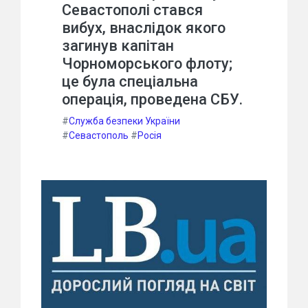
Севастополі стався
вибух, внаслідок якого
загинув капітан
Чорноморського флоту;
це була спеціальна
операція, проведена СБУ.
#
Служба безпеки України
#
Севастополь
#
Росія