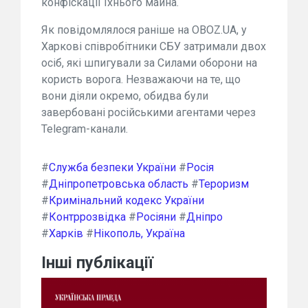
конфіскації їхнього майна.
Як повідомлялося раніше на OBOZ.UA, у
Харкові співробітники СБУ затримали двох
осіб, які шпигували за Силами оборони на
користь ворога. Незважаючи на те, що
вони діяли окремо, обидва були
завербовані російськими агентами через
Telegram-канали.
#
Служба безпеки України
#
Росія
#
Дніпропетровська область
#
Тероризм
#
Кримінальний кодекс України
#
Контррозвідка
#
Росіяни
#
Дніпро
#
Харків
#
Нікополь, Україна
Інші публікації