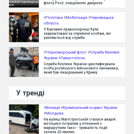
флоту Росії, повідомляє джерело.
#
Політика
#
Мобілізація
#
Чернівецька
область
У Буковині правоохоронці були
заарештовані за сприяння особам, які
ухиляються від служби.
#
Чорноморський флот
#
Служба безпеки
України
#
Севастополь
Служба безпеки України ідентифікувала
особу російського військового чиновника,
який був ліквідований у Криму.
У тренді
#
Вінниця
#
Кримінальний кодекс України
#
Молдова
На вулиці Магістратській сталася аварія:
мотоцикл потрапив у зіткнення з
маршрутним таксі - тривалість події
склала 20 хвилин.