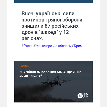
Вночі українські сили
протиповітряної оборони
знищили 87 російських
дронів "шахед" у 12
регіонах.
#
Росія
#
Житомирська область
#
Крим