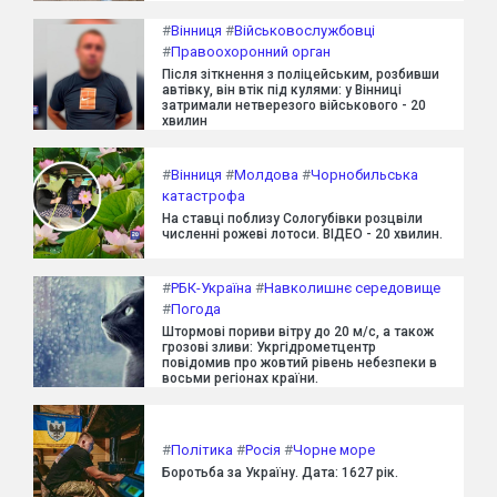
#
Вінниця
#
Військовослужбовці
#
Правоохоронний орган
Після зіткнення з поліцейським, розбивши
автівку, він втік під кулями: у Вінниці
затримали нетверезого військового - 20
хвилин
#
Вінниця
#
Молдова
#
Чорнобильська
катастрофа
На ставці поблизу Сологубівки розцвіли
численні рожеві лотоси. ВІДЕО - 20 хвилин.
#
РБК-Україна
#
Навколишнє середовище
#
Погода
Штормові пориви вітру до 20 м/с, а також
грозові зливи: Укргідрометцентр
повідомив про жовтий рівень небезпеки в
восьми регіонах країни.
#
Політика
#
Росія
#
Чорне море
Боротьба за Україну. Дата: 1627 рік.