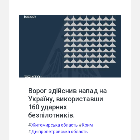
Ворог здійснив напад на
Україну, використавши
160 ударних
безпілотників.
#
Житомирська область
#
Крим
#
Дніпропетровська область