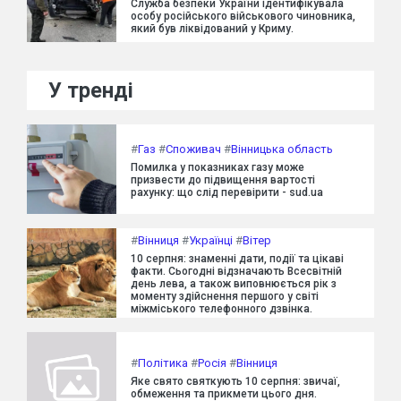
Служба безпеки України ідентифікувала
особу російського військового чиновника,
який був ліквідований у Криму.
У тренді
#
Газ
#
Споживач
#
Вінницька область
Помилка у показниках газу може
призвести до підвищення вартості
рахунку: що слід перевірити - sud.ua
#
Вінниця
#
Українці
#
Вітер
10 серпня: знаменні дати, події та цікаві
факти. Сьогодні відзначають Всесвітній
день лева, а також виповнюється рік з
моменту здійснення першого у світі
міжміського телефонного дзвінка.
#
Політика
#
Росія
#
Вінниця
Яке свято святкують 10 серпня: звичаї,
обмеження та прикмети цього дня.