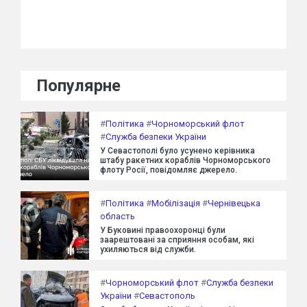
Популярне
#
Політика
#
Чорноморський флот
#
Служба безпеки України
У Севастополі було усунено керівника
штабу ракетних кораблів Чорноморського
флоту Росії, повідомляє джерело.
#
Політика
#
Мобілізація
#
Чернівецька
область
У Буковині правоохоронці були
заарештовані за сприяння особам, які
ухиляються від служби.
#
Чорноморський флот
#
Служба безпеки
України
#
Севастополь