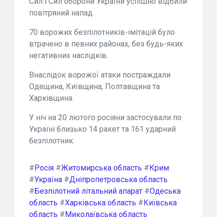
Сил і Сил оборони України успішно відбили
повітряний напад.
70 ворожих безпілотників-імітацій було
втрачено в певних районах, без будь-яких
негативних наслідків.
Внаслідок ворожої атаки постраждали
Одещина, Київщина, Полтавщина та
Харківщина.
У ніч на 20 лютого росіяни застосували по
Україні близько 14 ракет та 161 ударний
безпілотник.
#
Росія
#
Житомирська область
#
Крим
#
Україна
#
Дніпропетровська область
#
Безпілотний літальний апарат
#
Одеська
область
#
Харківська область
#
Київська
область
#
Миколаївська область