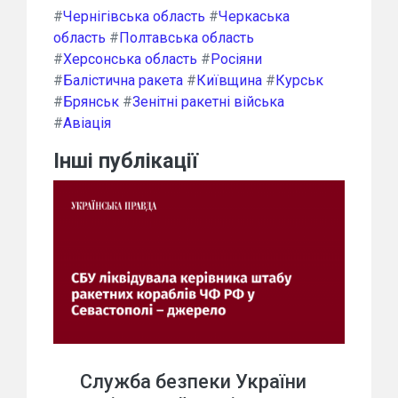
#
Чернігівська область
#
Черкаська
область
#
Полтавська область
#
Херсонська область
#
Росіяни
#
Балістична ракета
#
Київщина
#
Курськ
#
Брянськ
#
Зенітні ракетні війська
#
Авіація
Інші публікації
Служба безпеки України