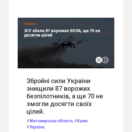
Збройні сили України
знищили 87 ворожих
безпілотників, а ще 70 не
змогли досягти своїх
цілей.
#
Житомирська область
#
Крим
#
Україна