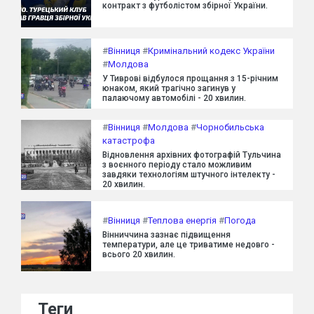
контракт з футболістом збірної України.
#
Вінниця
#
Кримінальний кодекс України
#
Молдова
У Тиврові відбулося прощання з 15-річним
юнаком, який трагічно загинув у
палаючому автомобілі - 20 хвилин.
#
Вінниця
#
Молдова
#
Чорнобильська
катастрофа
Відновлення архівних фотографій Тульчина
з воєнного періоду стало можливим
завдяки технологіям штучного інтелекту -
20 хвилин.
#
Вінниця
#
Теплова енергія
#
Погода
Вінниччина зазнає підвищення
температури, але це триватиме недовго -
всього 20 хвилин.
Теги