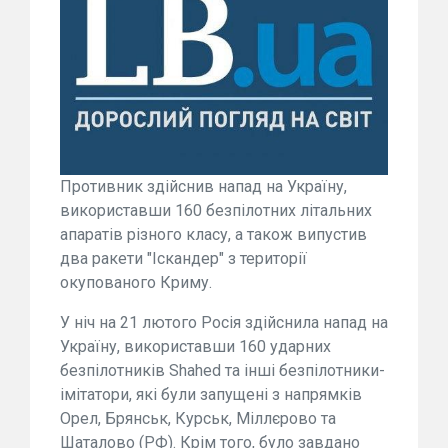
Противник здійснив напад на Україну,
використавши 160 безпілотних літальних
апаратів різного класу, а також випустив
два ракети "Іскандер" з території
окупованого Криму.
У ніч на 21 лютого Росія здійснила напад на
Україну, використавши 160 ударних
безпілотників Shahed та інші безпілотники-
імітатори, які були запущені з напрямків
Орел, Брянськ, Курськ, Міллєрово та
Шаталово (РФ). Крім того, було завдано