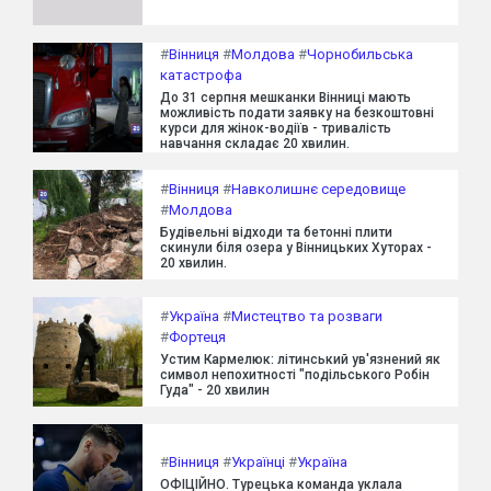
#
Вінниця
#
Молдова
#
Чорнобильська
катастрофа
До 31 серпня мешканки Вінниці мають
можливість подати заявку на безкоштовні
курси для жінок-водіїв - тривалість
навчання складає 20 хвилин.
#
Вінниця
#
Навколишнє середовище
#
Молдова
Будівельні відходи та бетонні плити
скинули біля озера у Вінницьких Хуторах -
20 хвилин.
#
Україна
#
Мистецтво та розваги
#
Фортеця
Устим Кармелюк: літинський ув'язнений як
символ непохитності "подільського Робін
Гуда" - 20 хвилин
#
Вінниця
#
Українці
#
Україна
ОФІЦІЙНО. Турецька команда уклала