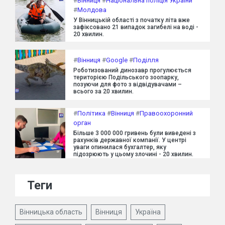
#
Вінниця
#
Національна поліція України
#
Молдова
У Вінницькій області з початку літа вже
зафіксовано 21 випадок загибелі на воді -
20 хвилин.
#
Вінниця
#
Google
#
Поділля
Роботизований динозавр прогулюється
територією Подільського зоопарку,
позуючи для фото з відвідувачами –
всього за 20 хвилин.
#
Політика
#
Вінниця
#
Правоохоронний
орган
Більше 3 000 000 гривень були виведені з
рахунків державної компанії. У центрі
уваги опинилася бухгалтер, яку
підозрюють у цьому злочині - 20 хвилин.
Теги
Вінницька область
Вінниця
Україна