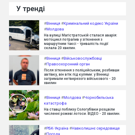
У тренді
#
Вінниця
#
Кримінальний кодекс України
#
Молдова
На вулиці Магістратській сталася аварія:
мотоцикл потрапив у зіткнення з
маршрутним таксі - тривалість події
склала 20 хвилин.
#
Вінниця
#
Військовослужбовці
#
Правоохоронний орган
Після зіткнення з поліцейським, розбивши
автівку, він втік під кулями: у Вінниці
затримали нетверезого військового - 20
хвилин
#
Вінниця
#
Молдова
#
Чорнобильська
катастрофа
На ставці поблизу Сологубівки розцвіли
численні рожеві лотоси. ВІДЕО - 20 хвилин.
#
РБК-Україна
#
Навколишнє середовище
#
Погода