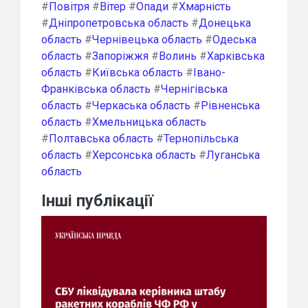
#
Повітря
#
Вітер
#
Опади
#
Хмарність
#
Дніпропетровська область
#
Донецька
область
#
Чернівецька область
#
Одеська
область
#
Запоріжжя
#
Волинь
#
Харківська
область
#
Київська область
#
Івано-
Франківська область
#
Чернігівська
область
#
Черкаська область
#
Рівненська
область
#
Хмельницька область
#
Полтавська область
#
Тернопільська
область
#
Херсонська область
#
Луганська
область
Інші публікації