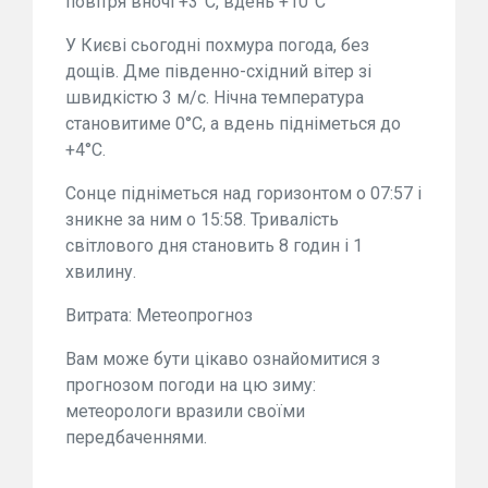
повітря вночі +3°С, вдень +10°С
У Києві сьогодні похмура погода, без
дощів. Дме південно-східний вітер зі
швидкістю 3 м/с. Нічна температура
становитиме 0°С, а вдень підніметься до
+4°С.
Сонце підніметься над горизонтом о 07:57 і
зникне за ним о 15:58. Тривалість
світлового дня становить 8 годин і 1
хвилину.
Витрата: Метеопрогноз
Вам може бути цікаво ознайомитися з
прогнозом погоди на цю зиму:
метеорологи вразили своїми
передбаченнями.