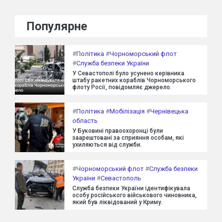
Популярне
#
Політика
#
Чорноморський флот
#
Служба безпеки України
У Севастополі було усунено керівника
штабу ракетних кораблів Чорноморського
флоту Росії, повідомляє джерело.
#
Політика
#
Мобілізація
#
Чернівецька
область
У Буковині правоохоронці були
заарештовані за сприяння особам, які
ухиляються від служби.
#
Чорноморський флот
#
Служба безпеки
України
#
Севастополь
Служба безпеки України ідентифікувала
особу російського військового чиновника,
який був ліквідований у Криму.