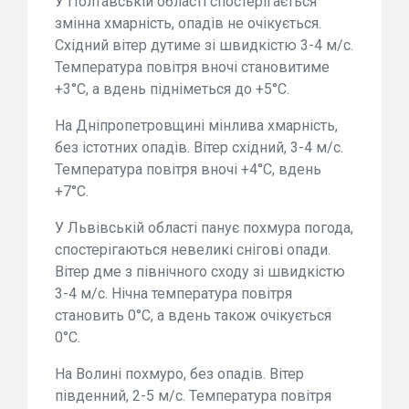
У Полтавській області спостерігається
змінна хмарність, опадів не очікується.
Східний вітер дутиме зі швидкістю 3-4 м/с.
Температура повітря вночі становитиме
+3°С, а вдень підніметься до +5°С.
На Дніпропетровщині мінлива хмарність,
без істотних опадів. Вітер східний, 3-4 м/с.
Температура повітря вночі +4°С, вдень
+7°С.
У Львівській області панує похмура погода,
спостерігаються невеликі снігові опади.
Вітер дме з північного сходу зі швидкістю
3-4 м/с. Нічна температура повітря
становить 0°C, а вдень також очікується
0°C.
На Волині похмуро, без опадів. Вітер
південний, 2-5 м/с. Температура повітря