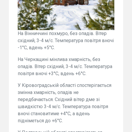
На Вінниччині похмуро, без опадів. Вітер
східний, 3-4 м/с. Температура повітря вночі
-1°С, вдень +5°С.
На Черкащині мінлива хмарність, без
опадів. Вітер східний, 3-4 м/с. Температура
повітря вночі +3°С, вдень +6°С.
У Кіровоградській області спостерігається
змінна хмарність, опадів не
передбачається. Східний вітер дме зі
швидкістю 3-4 м/с. Температура повітря
вночі становитиме +4°С, а вдень
підніметься до +6°С.