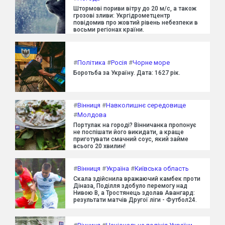
Штормові пориви вітру до 20 м/с, а також
грозові зливи: Укргідрометцентр
повідомив про жовтий рівень небезпеки в
восьми регіонах країни.
#
Політика
#
Росія
#
Чорне море
Боротьба за Україну. Дата: 1627 рік.
#
Вінниця
#
Навколишнє середовище
#
Молдова
Портулак на городі? Вінничанка пропонує
не поспішати його викидати, а краще
приготувати смачний соус, який займе
всього 20 хвилин!
#
Вінниця
#
Україна
#
Київська область
Скала здійснила вражаючий камбек проти
Діназа, Поділля здобуло перемогу над
Нивою В, а Тростянець здолав Авангард:
результати матчів Другої ліги - Футбол24.