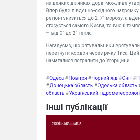
на деяких ділянках доріг можливе утво
Вітер буде південно-східного напрямку,
регіоні знизиться до 2-7° морозу, а вд
стосується самого Києва, то вночі темп
— від 0° до 2° тепла.
Нагадуємо, що рятувальники врятували 
перетнути кордон через річку Тиса. Цей 
намагалися потрапити до Угорщини.
#
Одеса
#
Повітря
#
Чорний лід
#
Сніг
#
П
#
Донецька область
#
Одеська область
область
#
Український гідрометеоролог
Інші публікації