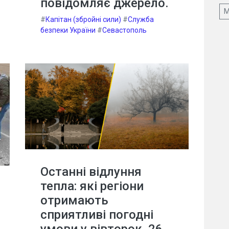
повідомляє джерело.
М
#
Капітан (збройні сили)
#
Служба
безпеки України
#
Севастополь
Останні відлуння
тепла: які регіони
отримають
сприятливі погодні
умови у вівторок, 26