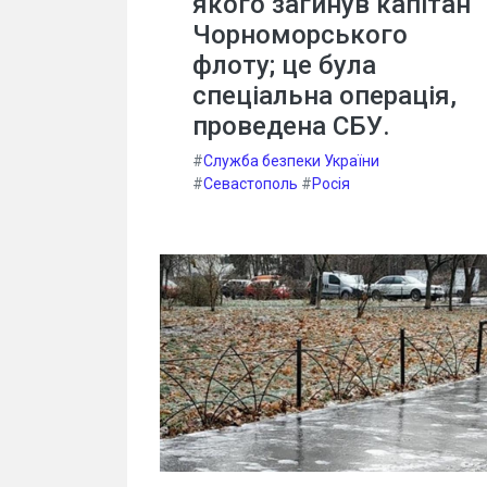
якого загинув капітан
Чорноморського
флоту; це була
спеціальна операція,
проведена СБУ.
#
Служба безпеки України
#
Севастополь
#
Росія