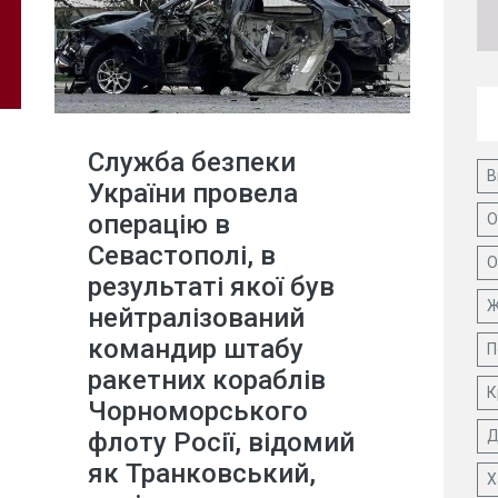
Служба безпеки
В
України провела
операцію в
О
Севастополі, в
О
результаті якої був
Ж
нейтралізований
командир штабу
П
ракетних кораблів
К
Чорноморського
флоту Росії, відомий
Д
як Транковський,
Х