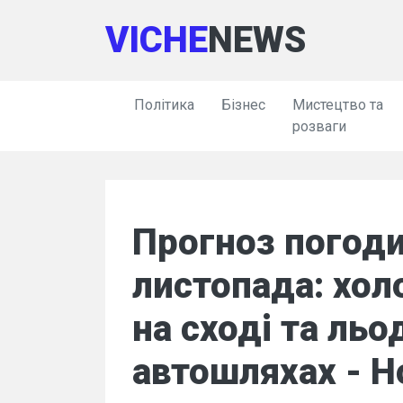
VICHE
NEWS
Політика
Бізнес
Мистецтво та
розваги
Прогноз погоди 
листопада: хол
на сході та льо
автошляхах - Н