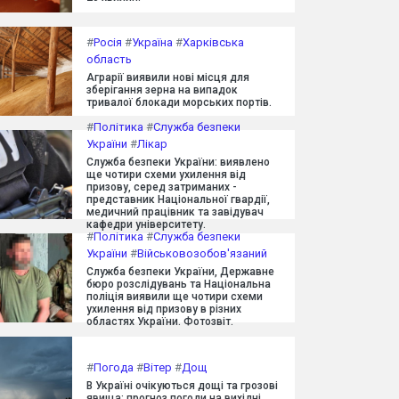
#
Росія
#
Україна
#
Харківська
область
Аграрії виявили нові місця для
зберігання зерна на випадок
тривалої блокади морських портів.
#
Політика
#
Служба безпеки
України
#
Лікар
Служба безпеки України: виявлено
ще чотири схеми ухилення від
призову, серед затриманих -
представник Національної гвардії,
медичний працівник та завідувач
кафедри університету.
#
Політика
#
Служба безпеки
України
#
Військовозобов'язаний
Служба безпеки України, Державне
бюро розслідувань та Національна
поліція виявили ще чотири схеми
ухилення від призову в різних
областях України. Фотозвіт.
#
Погода
#
Вітер
#
Дощ
В Україні очікуються дощі та грозові
явища: прогноз погоди на вихідні.