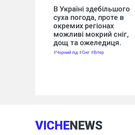
В Україні здебільшого
суха погода, проте в
окремих регіонах
можливі мокрий сніг,
дощ та ожеледиця.
#
Чорний лід
#
Сніг
#
Вітер
VICHE
NEWS