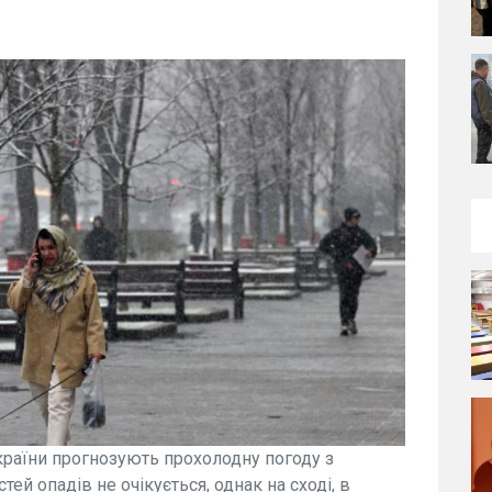
 України прогнозують прохолодну погоду з
ей опадів не очікується, однак на сході, в