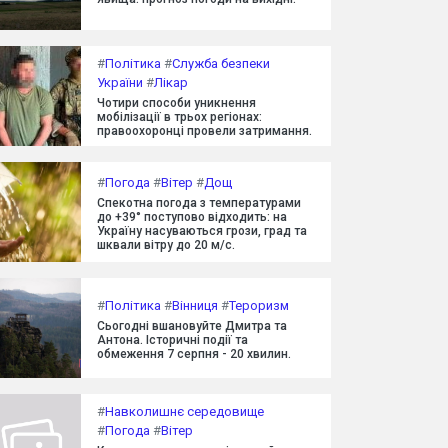
#
Політика
#
Служба безпеки
України
#
Лікар
Чотири способи уникнення
мобілізації в трьох регіонах:
правоохоронці провели затримання.
#
Погода
#
Вітер
#
Дощ
Спекотна погода з температурами
до +39° поступово відходить: на
Україну насуваються грози, град та
шквали вітру до 20 м/с.
#
Політика
#
Вінниця
#
Тероризм
Сьогодні вшановуйте Дмитра та
Антона. Історичні події та
обмеження 7 серпня - 20 хвилин.
#
Навколишнє середовище
#
Погода
#
Вітер