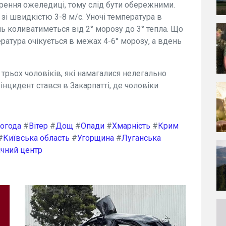
рення ожеледиці, тому слід бути обережними.
 зі швидкістю 3-8 м/с. Уночі температура в
ень коливатиметься від 2° морозу до 3° тепла. Що
ература очікується в межах 4-6° морозу, а вдень
трьох чоловіків, які намагалися нелегально
інцидент стався в Закарпатті, де чоловіки
огода
#
Вітер
#
Дощ
#
Опади
#
Хмарність
#
Крим
#
Київська область
#
Угорщина
#
Луганська
ічний центр