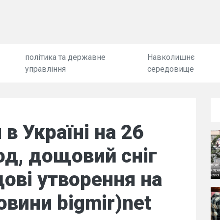
політика та державне
Навколишнє
управління
середовище
в Україні на 26
од, дощовий сніг
дові утворення на
овини bigmir)net