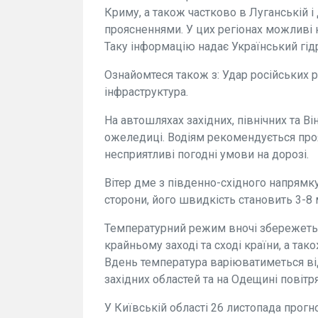
Криму, а також частково в Луганській і
проясненнями. У цих регіонах можливі н
Таку інформацію надає Український гід
Ознайомтеся також з: Удар російських р
інфраструктура.
На автошляхах західних, північних та В
ожеледиці. Водіям рекомендується про
несприятливі погодні умови на дорозі.
Вітер дме з південно-східного напрямку, 
сторони, його швидкість становить 3-8 
Температурний режим вночі збережеться
крайньому заході та сході країни, а та
Вдень температура варіюватиметься від 
західних областей та на Одещині повітря
У Київській області 26 листопада прог