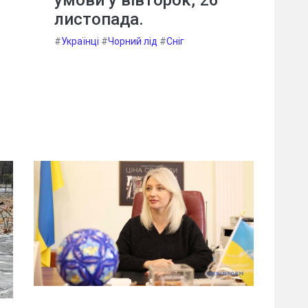
листопада.
#
Українці
#
Чорний лід
#
Сніг