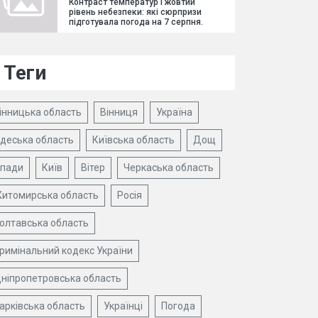
Контраст температур і жовтий
рівень небезпеки: які сюрпризи
підготувала погода на 7 серпня.
Теги
інницька область
Вінниця
Україна
деська область
Київська область
Дощ
пади
Київ
Вітер
Черкаська область
итомирська область
Росія
олтавська область
римінальний кодекс України
ніпропетровська область
арківська область
Українці
Погода