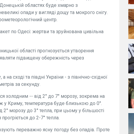
 Донецькій областях буде хмарно з
евеликі опади у вигляді дощу та мокрого снігу.
рометеорологічний центр.
акет по Одесі: жертви та зруйнована цивільна
інницької області прогнозується утворення
являти підвищену обережність через
а на сході та півдні України - з північно-східної
метрів за секунду.
 холодним -- від 2° до 7° морозу, зокрема на
кож у Криму, температура буде близькою до 0°.
2° морозу до 3° тепла, при цьому у більшості
 прогріється до 2-7° тепла.
нозують переважно ясну погоду без опадів. Проте