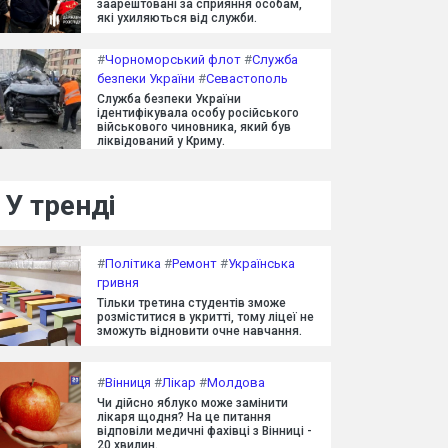
заарештовані за сприяння особам,
які ухиляються від служби.
#
Чорноморський флот
#
Служба
безпеки України
#
Севастополь
Служба безпеки України
ідентифікувала особу російського
військового чиновника, який був
ліквідований у Криму.
У тренді
#
Політика
#
Ремонт
#
Українська
гривня
Тільки третина студентів зможе
розміститися в укритті, тому ліцеї не
зможуть відновити очне навчання.
#
Вінниця
#
Лікар
#
Молдова
Чи дійсно яблуко може замінити
лікаря щодня? На це питання
відповіли медичні фахівці з Вінниці -
20 хвилин.