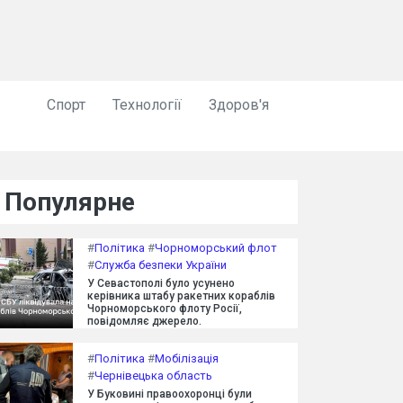
Спорт
Технології
Здоров'я
Популярне
#
Політика
#
Чорноморський флот
#
Служба безпеки України
У Севастополі було усунено
керівника штабу ракетних кораблів
Чорноморського флоту Росії,
повідомляє джерело.
#
Політика
#
Мобілізація
#
Чернівецька область
У Буковині правоохоронці були