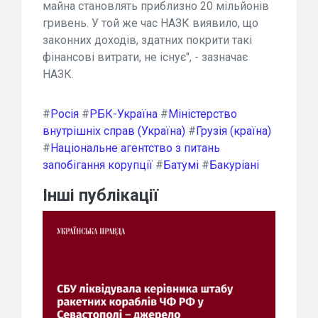
майна становлять приблизно 20 мільйонів
гривень. У той же час НАЗК виявило, що
законних доходів, здатних покрити такі
фінансові витрати, не існує", - зазначає
НАЗК.
#
Росія
#
РБК-Україна
#
Міністерство
внутрішніх справ (Україна)
#
Грузія (країна)
#
Національне агентство з питань
запобігання корупції
#
Батумі
#
Бакуріані
Інші публікації