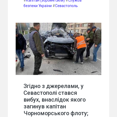
#
Капітан (збройні сили)
#
Служба
безпеки України
#
Севастополь
Згідно з джерелами, у
Севастополі стався
вибух, внаслідок якого
загинув капітан
Чорноморського флоту;