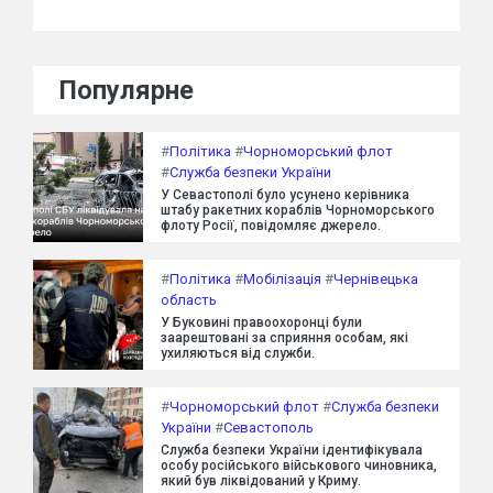
Популярне
#
Політика
#
Чорноморський флот
#
Служба безпеки України
У Севастополі було усунено керівника
штабу ракетних кораблів Чорноморського
флоту Росії, повідомляє джерело.
#
Політика
#
Мобілізація
#
Чернівецька
область
У Буковині правоохоронці були
заарештовані за сприяння особам, які
ухиляються від служби.
#
Чорноморський флот
#
Служба безпеки
України
#
Севастополь
Служба безпеки України ідентифікувала
особу російського військового чиновника,
який був ліквідований у Криму.