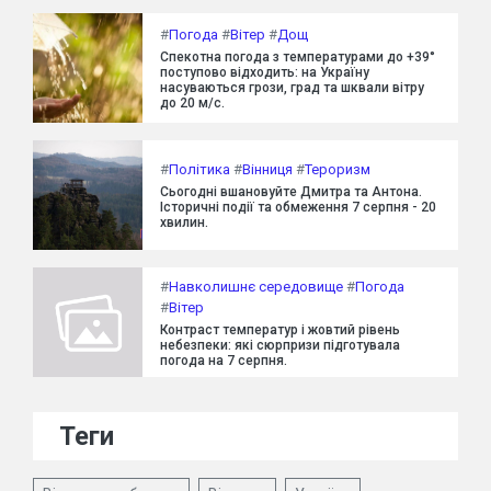
#
Погода
#
Вітер
#
Дощ
Спекотна погода з температурами до +39°
поступово відходить: на Україну
насуваються грози, град та шквали вітру
до 20 м/с.
#
Політика
#
Вінниця
#
Тероризм
Сьогодні вшановуйте Дмитра та Антона.
Історичні події та обмеження 7 серпня - 20
хвилин.
#
Навколишнє середовище
#
Погода
#
Вітер
Контраст температур і жовтий рівень
небезпеки: які сюрпризи підготувала
погода на 7 серпня.
Теги