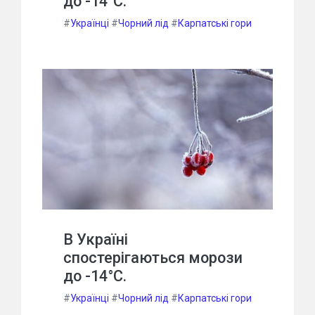
до -14°С.
#
Українці
#
Чорний лід
#
Карпатські гори
В Україні
спостерігаються морози
до -14°С.
#
Українці
#
Чорний лід
#
Карпатські гори