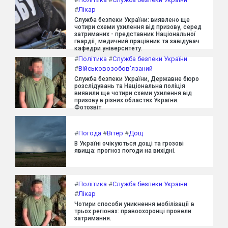
#
Лікар
Служба безпеки України: виявлено ще
чотири схеми ухилення від призову, серед
затриманих - представник Національної
гвардії, медичний працівник та завідувач
кафедри університету.
#
Політика
#
Служба безпеки України
#
Військовозобов'язаний
Служба безпеки України, Державне бюро
розслідувань та Національна поліція
виявили ще чотири схеми ухилення від
призову в різних областях України.
Фотозвіт.
#
Погода
#
Вітер
#
Дощ
В Україні очікуються дощі та грозові
явища: прогноз погоди на вихідні.
#
Політика
#
Служба безпеки України
#
Лікар
Чотири способи уникнення мобілізації в
трьох регіонах: правоохоронці провели
затримання.