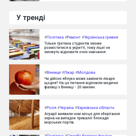
У тренді
#
Політика
#
Ремонт
#
Українська гривня
Тільки третина студентів зможе
розміститися в укритті, тому ліцеї не
зможуть відновити очне навчання.
#
Вінниця
#
Лікар
#
Молдова
Чи дійсно яблуко може замінити лікаря
щодня? На це питання відповіли медичні
фахівці з Вінниці - 20 хвилин.
#
Росія
#
Україна
#
Харківська область
Аграрії виявили нові місця для зберігання
зерна на випадок тривалої блокади
морських портів.
#
Політика
#
Служба безпеки України