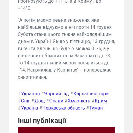
прогнозують до +11°С, а в Криму і до
+14°С.
"А потім маємо певне зниження, яке
найбільше відчуємо в ніч проти 14 грудня.
Субота стане цього тижня найхолоднішим
днем в Україні. Якщо у п'ятницю, 13 грудня,
вночі та вдень ще буде в межах 0...-6, а у
південних областях та на Закарпатті до -3.
То 14 грудня нічний мороз посилиться до
-14. Наприклад, у Карпатах", - попереджає
синоптикиня.
#
Українці
#
Чорний лід
#
Карпатські гори
#
Сніг
#
Дощ
#
Опади
#
Хмарність
#
Крим
#
Україна
#
Черкаська область
#
Туман
Інші публікації