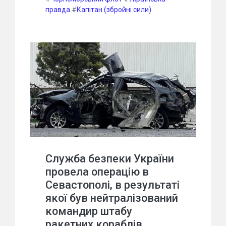
правда
#
Капітан (збройні сили)
Служба безпеки України
провела операцію в
Севастополі, в результаті
якої був нейтралізований
командир штабу
ракетних кораблів