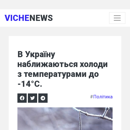
VICHE
NEWS
В Україну
наближаються холоди
з температурами до
-14°С.
#
Політика