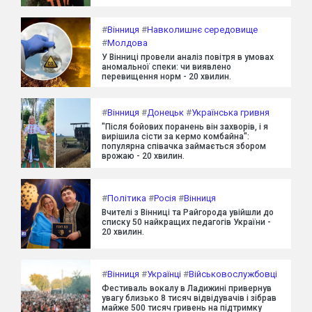
#
Вінниця
#
Навколишнє середовище
#
Молдова
У Вінниці провели аналіз повітря в умовах
аномальної спеки: чи виявлено
перевищення норм - 20 хвилин.
#
Вінниця
#
Донецьк
#
Українська гривня
"Після бойових поранень він захворів, і я
вирішила сісти за кермо комбайна":
популярна співачка займається збором
врожаю - 20 хвилин.
#
Політика
#
Росія
#
Вінниця
Вчителі з Вінниці та Райгорода увійшли до
списку 50 найкращих педагогів України -
20 хвилин.
#
Вінниця
#
Українці
#
Військовослужбовці
Фестиваль вокалу в Ладижині привернув
увагу близько 8 тисяч відвідувачів і зібрав
майже 500 тисяч гривень на підтримку