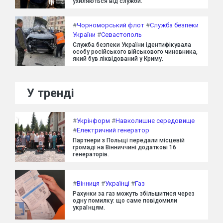
ухиляються від служби.
#
Чорноморський флот
#
Служба безпеки
України
#
Севастополь
Служба безпеки України ідентифікувала
особу російського військового чиновника,
який був ліквідований у Криму.
У тренді
#
Укрінформ
#
Навколишнє середовище
#
Електричний генератор
Партнери з Польщі передали місцевій
громаді на Вінниччині додаткові 16
генераторів.
#
Вінниця
#
Українці
#
Газ
Рахунки за газ можуть збільшитися через
одну помилку: що саме повідомили
українцям.