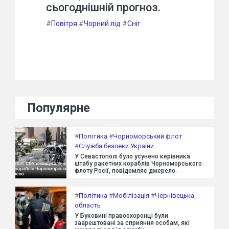
сьогоднішній прогноз.
#
Повітря
#
Чорний лід
#
Сніг
Популярне
#
Політика
#
Чорноморський флот
#
Служба безпеки України
У Севастополі було усунено керівника
штабу ракетних кораблів Чорноморського
флоту Росії, повідомляє джерело.
#
Політика
#
Мобілізація
#
Чернівецька
область
У Буковині правоохоронці були
заарештовані за сприяння особам, які