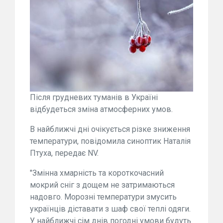
Після грудневих туманів в Україні
відбудеться зміна атмосферних умов.
В найближчі дні очікується різке зниження
температури, повідомила синоптик Наталія
Птуха, передає NV.
"Змінна хмарність та короткочасний
мокрий сніг з дощем не затримаються
надовго. Морозні температури змусить
українців діставати з шаф свої теплі одяги.
У найближчі сім днів погодні умови будуть