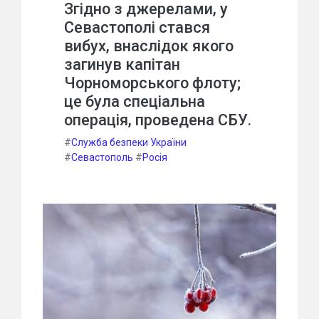
Згідно з джерелами, у
Севастополі стався
вибух, внаслідок якого
загинув капітан
Чорноморського флоту;
це була спеціальна
операція, проведена СБУ.
#
Служба безпеки України
#
Севастополь
#
Росія