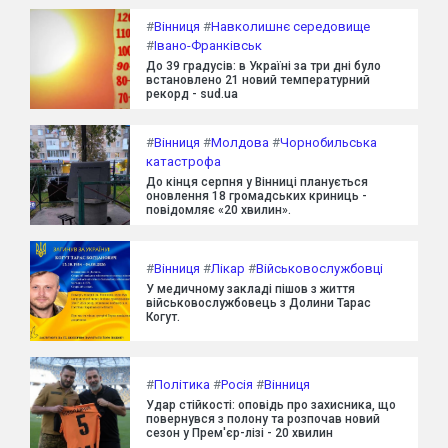
#
Вінниця
#
Навколишнє середовище
#
Івано-Франківськ
До 39 градусів: в Україні за три дні було
встановлено 21 новий температурний
рекорд - sud.ua
#
Вінниця
#
Молдова
#
Чорнобильська
катастрофа
До кінця серпня у Вінниці планується
оновлення 18 громадських криниць -
повідомляє «20 хвилин».
#
Вінниця
#
Лікар
#
Військовослужбовці
У медичному закладі пішов з життя
військовослужбовець з Долини Тарас
Когут.
#
Політика
#
Росія
#
Вінниця
Удар стійкості: оповідь про захисника, що
повернувся з полону та розпочав новий
сезон у Прем'єр-лізі - 20 хвилин