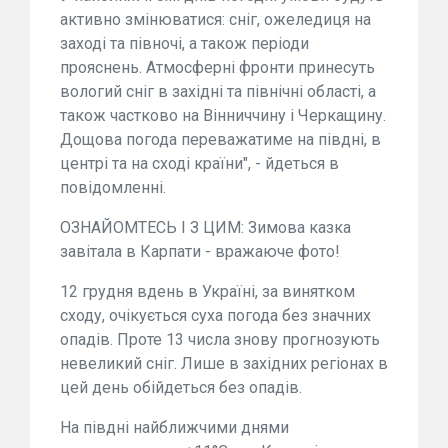
активно змінюватися: сніг, ожеледиця на
заході та півночі, а також періоди
прояснень. Атмосферні фронти принесуть
вологий сніг в західні та північні області, а
також частково на Вінниччину і Черкащину.
Дощова погода переважатиме на півдні, в
центрі та на сході країни", - йдеться в
повідомленні.
ОЗНАЙОМТЕСЬ І З ЦИМ: Зимова казка
завітала в Карпати - вражаюче фото!
12 грудня вдень в Україні, за винятком
сходу, очікується суха погода без значних
опадів. Проте 13 числа знову прогнозують
невеликий сніг. Лише в західних регіонах в
цей день обійдеться без опадів.
На півдні найближчими днями