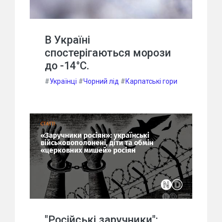
В Україні
спостерігаються морози
до -14°С.
#
Українці
#
Чорний лід
#
Карпатські гори
"Російські заручники":