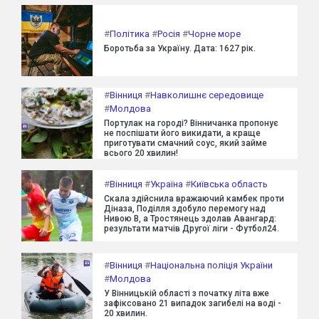
#
Політика
#
Росія
#
Чорне море
Боротьба за Україну. Дата: 1627 рік.
#
Вінниця
#
Навколишнє середовище
#
Молдова
Портулак на городі? Вінничанка пропонує
не поспішати його викидати, а краще
приготувати смачний соус, який займе
всього 20 хвилин!
#
Вінниця
#
Україна
#
Київська область
Скала здійснила вражаючий камбек проти
Діназа, Поділля здобуло перемогу над
Нивою В, а Тростянець здолав Авангард:
результати матчів Другої ліги - Футбол24.
#
Вінниця
#
Національна поліція України
#
Молдова
У Вінницькій області з початку літа вже
зафіксовано 21 випадок загибелі на воді -
20 хвилин.