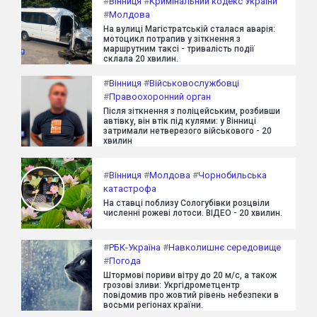
#
Вінниця
#
Кримінальний кодекс України
#
Молдова
На вулиці Магістратській сталася аварія:
мотоцикл потрапив у зіткнення з
маршрутним таксі - тривалість події
склала 20 хвилин.
#
Вінниця
#
Військовослужбовці
#
Правоохоронний орган
Після зіткнення з поліцейським, розбивши
автівку, він втік під кулями: у Вінниці
затримали нетверезого військового - 20
хвилин
#
Вінниця
#
Молдова
#
Чорнобильська
катастрофа
На ставці поблизу Сологубівки розцвіли
численні рожеві лотоси. ВІДЕО - 20 хвилин.
#
РБК-Україна
#
Навколишнє середовище
#
Погода
Штормові пориви вітру до 20 м/с, а також
грозові зливи: Укргідрометцентр
повідомив про жовтий рівень небезпеки в
восьми регіонах країни.