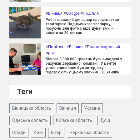
#
Вінниця
#
Google
#
Поділля
Роботизований динозавр прогулюється
територією Подільського зоопарку,
позуючи для фото з відвідувачами –
всього за 20 хвилин.
#
Політика
#
Вінниця
#
Правоохоронний
орган
Більше 3 000 000 гривень були виведені з
рахунків державної компанії. У центрі
уваги опинилася бухгалтер, яку
підозрюють у цьому злочині - 20 хвилин.
Теги
Вінницька область
Вінниця
Україна
Одеська область
Київська область
Дощ
Опади
Київ
Вітер
Черкаська область