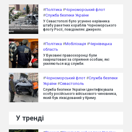
#
Політика
#
Чорноморський флот
#
Служба безпеки України
У Севастополі було усунено керівника
штабу ракетних кораблів Чорноморського
флоту Росії, повідомляє джерело.
#
Політика
#
Мобілізація
#
Чернівецька
область
У Буковині правоохоронці були
заарештовані за сприяння особам, які
ухиляються від служби.
#
Чорноморський флот
#
Служба безпеки
України
#
Севастополь
Служба безпеки України ідентифікувала
особу російського військового чиновника,
який був ліквідований у Криму.
У тренді