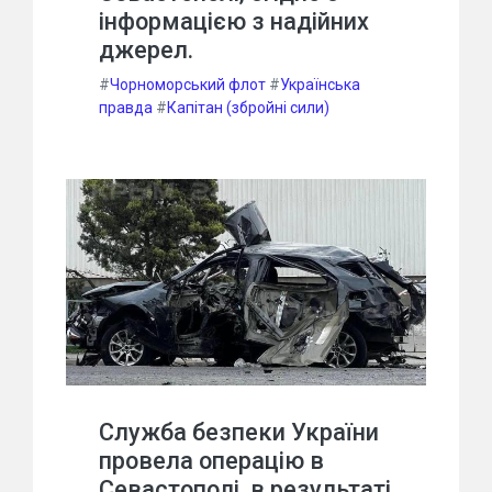
інформацією з надійних
джерел.
#
Чорноморський флот
#
Українська
правда
#
Капітан (збройні сили)
Служба безпеки України
провела операцію в
Севастополі, в результаті