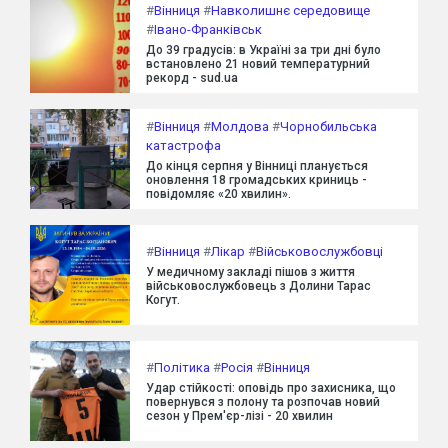
#
Вінниця
#
Навколишнє середовище
#
Івано-Франківськ
До 39 градусів: в Україні за три дні було
встановлено 21 новий температурний
рекорд - sud.ua
#
Вінниця
#
Молдова
#
Чорнобильська
катастрофа
До кінця серпня у Вінниці планується
оновлення 18 громадських криниць -
повідомляє «20 хвилин».
#
Вінниця
#
Лікар
#
Військовослужбовці
У медичному закладі пішов з життя
військовослужбовець з Долини Тарас
Когут.
#
Політика
#
Росія
#
Вінниця
Удар стійкості: оповідь про захисника, що
повернувся з полону та розпочав новий
сезон у Прем'єр-лізі - 20 хвилин