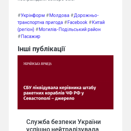
#
Укрінформ
#
Молдова
#
Дорожньо-
транспортна пригода
#
Facebook
#
Китай
(регіон)
#
Могилів-Подільський район
#
Пасажир
Інші публікації
Служба безпеки України
успішно нейтралізувала