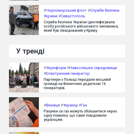
#
Чорноморський флот
#
Служба безпеки
України
#
Севастополь
Служба безпеки України ідентифікувала
особу російського військового чиновника,
який був ліквідований у Криму.
У тренді
#
Укрінформ
#
Навколишнє середовище
#
Електричний генератор
Партнери з Польщі передали місцевій
громаді на Вінниччині додаткові 16
генераторів.
#
Вінниця
#
Українці
#
Газ
Рахунки за газ можуть збільшитися через
одну помилку: що саме повідомили
українцям.