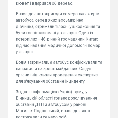
кювет і вдарився об дерево.
Внаслідок автопригоди семеро пасажирів
автобуса, серед яких восьмирічна
дівчинка, отримали тілесні ушкодження та
були госпіталізовані до лікарні. Один із
потерпілих - 48-річний громадянин Китаю
під час надання медичної допомоги помер
у лікарні.
Водія затримали, а автобус конфіскували та
направили на арештмайданчик. Слідчі
органи ініціювали проведення експертиз
для з'ясування обставин інциденту.
Згідно з інформацією Укрінформу, у
Вінницькій області триває розслідування
обставин ДТП з автобусом у районі
Могилів-Подільський, внаслідок якої
постраждали семеро осіб.