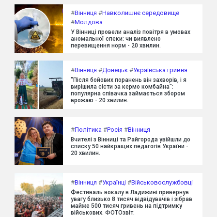
#
Вінниця
#
Навколишнє середовище
#
Молдова
У Вінниці провели аналіз повітря в умовах
аномальної спеки: чи виявлено
перевищення норм - 20 хвилин.
#
Вінниця
#
Донецьк
#
Українська гривня
"Після бойових поранень він захворів, і я
вирішила сісти за кермо комбайна":
популярна співачка займається збором
врожаю - 20 хвилин.
#
Політика
#
Росія
#
Вінниця
Вчителі з Вінниці та Райгорода увійшли до
списку 50 найкращих педагогів України -
20 хвилин.
#
Вінниця
#
Українці
#
Військовослужбовці
Фестиваль вокалу в Ладижині привернув
увагу близько 8 тисяч відвідувачів і зібрав
майже 500 тисяч гривень на підтримку
військових. ФОТОзвіт.