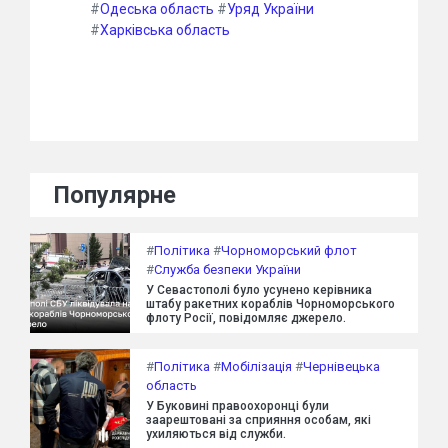
#
Одеська область
#
Уряд України
#
Харківська область
Популярне
#
Політика
#
Чорноморський флот
#
Служба безпеки України
У Севастополі було усунено керівника
штабу ракетних кораблів Чорноморського
флоту Росії, повідомляє джерело.
#
Політика
#
Мобілізація
#
Чернівецька
область
У Буковині правоохоронці були
заарештовані за сприяння особам, які
ухиляються від служби.