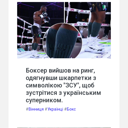
Боксер вийшов на ринг,
одягнувши шкарпетки з
символікою "ЗСУ", щоб
зустрітися з українським
суперником.
#
Вінниця
#
Українці
#
Бокс