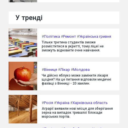
У тренді
#
Політика
#
Ремонт
#
Українська гривня
Тільки третина студентів зможе
розміститися в укритті, тому ліцеї не
зможуть відновити очне навчання.
#
Вінниця
#
Лікар
#
Молдова
Чи дійсно яблуко може замінити лікаря
щодня? На це питання відповіли медичні
фахівці з Вінниці - 20 хвилин.
#
Росія
#
Україна
#
Харківська область
Аграрії виявили нові місця для зберігання
зерна на випадок тривалої блокади
морських портів.