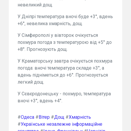
невеликий дощ.
У Дніпрі температура вночі буде +3°, вдень
+6°, невелика хмарність, дощ.
У Сімферополі у вівторок очікується
похмура погода з температурою від +5° до
+8°. Прогнозують дощ.
У Краматорську завтра очікується похмура
погода: вночі температура складе +3°, а
вдень підніметься до +6°. Прогнозується
легкий дощ.
У Сєвєродонецьку - похмуро, температура
вночі +3°, вдень +4°.
#
Одеса
#
Вітер
#
Дощ
#
Хмарність
#
Українське незалежне інформаційне