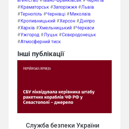
агентство
#
Івано-Франківськ
#
Чернігів
#
Краматорськ
#
Запоріжжя
#
Львів
#
Тернопіль
#
Чернівці
#
Миколаїв
#
Кропивницький
#
Херсон
#
Дніпро
#
Харків
#
Хмельницький
#
Черкаси
#
Ужгород
#
Луцьк
#
Сєвєродонецьк
#
Атмосферний тиск
Інші публікації
Служба безпеки України