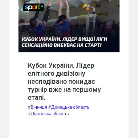
Кубок України. Лідер
елітного дивізіону
несподівано покидає
турнір вже на першому
етапі.
#
Вінниця
#
Донецька область
#
Львівська область