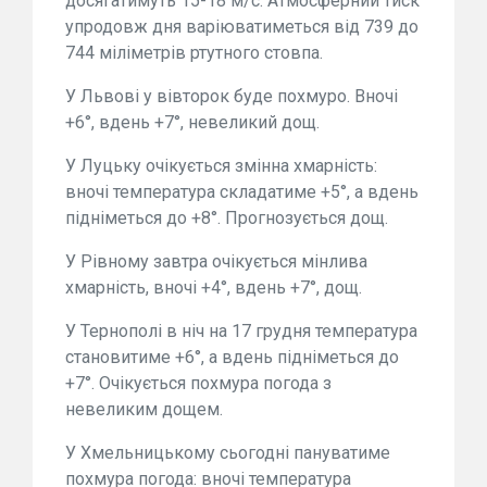
досягатимуть 15-18 м/с. Атмосферний тиск
упродовж дня варіюватиметься від 739 до
744 міліметрів ртутного стовпа.
У Львові у вівторок буде похмуро. Вночі
+6°, вдень +7°, невеликий дощ.
У Луцьку очікується змінна хмарність:
вночі температура складатиме +5°, а вдень
підніметься до +8°. Прогнозується дощ.
У Рівному завтра очікується мінлива
хмарність, вночі +4°, вдень +7°, дощ.
У Тернополі в ніч на 17 грудня температура
становитиме +6°, а вдень підніметься до
+7°. Очікується похмура погода з
невеликим дощем.
У Хмельницькому сьогодні пануватиме
похмура погода: вночі температура