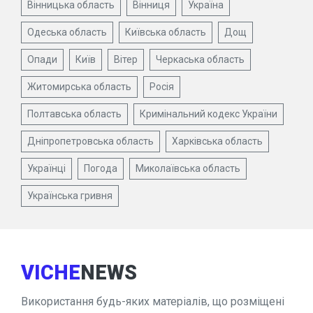
Вінницька область
Вінниця
Україна
Одеська область
Київська область
Дощ
Опади
Київ
Вітер
Черкаська область
Житомирська область
Росія
Полтавська область
Кримінальний кодекс України
Дніпропетровська область
Харківська область
Українці
Погода
Миколаївська область
Українська гривня
VICHE
NEWS
Використання будь-яких матеріалів, що розміщені