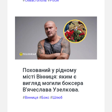
#
Севастополь
#
Росія
Похований у рідному
місті Вінниця: яким є
вигляд могили боксера
В'ячеслава Узелкова.
#
Вінниця
#
Бокс
#
Шлюб