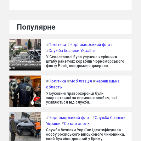
Популярне
#
Політика
#
Чорноморський флот
#
Служба безпеки України
У Севастополі було усунено керівника
штабу ракетних кораблів Чорноморського
флоту Росії, повідомляє джерело.
#
Політика
#
Мобілізація
#
Чернівецька
область
У Буковині правоохоронці були
заарештовані за сприяння особам, які
ухиляються від служби.
#
Чорноморський флот
#
Служба безпеки
України
#
Севастополь
Служба безпеки України ідентифікувала
особу російського військового чиновника,
який був ліквідований у Криму.