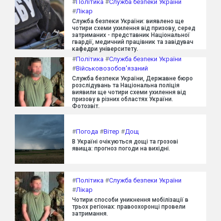
#
Політика
#
Служба безпеки України
#
Лікар
Служба безпеки України: виявлено ще
чотири схеми ухилення від призову, серед
затриманих - представник Національної
гвардії, медичний працівник та завідувач
кафедри університету.
#
Політика
#
Служба безпеки України
#
Військовозобов'язаний
Служба безпеки України, Державне бюро
розслідувань та Національна поліція
виявили ще чотири схеми ухилення від
призову в різних областях України.
Фотозвіт.
#
Погода
#
Вітер
#
Дощ
В Україні очікуються дощі та грозові
явища: прогноз погоди на вихідні.
#
Політика
#
Служба безпеки України
#
Лікар
Чотири способи уникнення мобілізації в
трьох регіонах: правоохоронці провели
затримання.