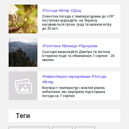
#
Погода
#
Вітер
#
Дощ
Спекотна погода з температурами до +39°
поступово відходить: на Україну
насуваються грози, град та шквали вітру
до 20 м/с.
#
Політика
#
Вінниця
#
Тероризм
Сьогодні вшановуйте Дмитра та Антона.
Історичні події та обмеження 7 серпня - 20
хвилин.
#
Навколишнє середовище
#
Погода
#
Вітер
Контраст температур і жовтий рівень
небезпеки: які сюрпризи підготувала
погода на 7 серпня.
Теги