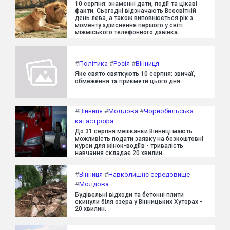
10 серпня: знаменні дати, події та цікаві
факти. Сьогодні відзначають Всесвітній
день лева, а також виповнюється рік з
моменту здійснення першого у світі
міжміського телефонного дзвінка.
#
Політика
#
Росія
#
Вінниця
Яке свято святкують 10 серпня: звичаї,
обмеження та прикмети цього дня.
#
Вінниця
#
Молдова
#
Чорнобильська
катастрофа
До 31 серпня мешканки Вінниці мають
можливість подати заявку на безкоштовні
курси для жінок-водіїв - тривалість
навчання складає 20 хвилин.
#
Вінниця
#
Навколишнє середовище
#
Молдова
Будівельні відходи та бетонні плити
скинули біля озера у Вінницьких Хуторах -
20 хвилин.