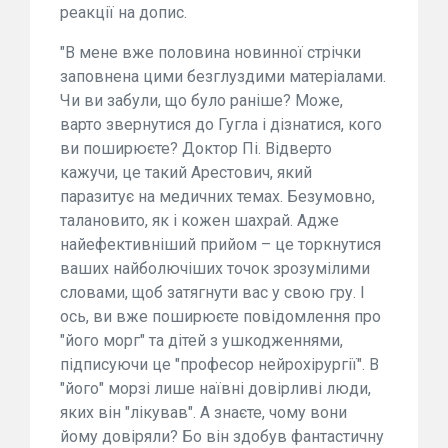
реакції на допис.
"В мене вже половина новинної стрічки
заповнена цими безглуздими матеріалами.
Чи ви забули, що було раніше? Може,
варто звернутися до Гугла і дізнатися, кого
ви поширюєте? Доктор Пі. Відверто
кажучи, це такий Арестович, який
паразитує на медичних темах. Безумовно,
талановито, як і кожен шахрай. Адже
найефективніший прийом – це торкнутися
ваших найболючіших точок зрозумілими
словами, щоб затягнути вас у свою гру. І
ось, ви вже поширюєте повідомлення про
"його морг" та дітей з ушкодженнями,
підписуючи це "професор нейрохірургії". В
"його" морзі лише наївні довірливі люди,
яких він "лікував". А знаєте, чому вони
йому довіряли? Бо він здобув фантастичну