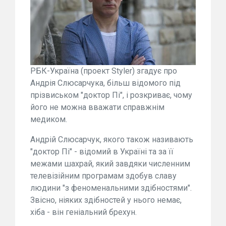
РБК-Україна (проект Styler) згадує про
Андрія Слюсарчука, більш відомого під
прізвиськом "доктор Пі", і розкриває, чому
його не можна вважати справжнім
медиком.
Андрій Слюсарчук, якого також називають
"доктор Пі" - відомий в Україні та за її
межами шахрай, який завдяки численним
телевізійним програмам здобув славу
людини "з феноменальними здібностями".
Звісно, ніяких здібностей у нього немає,
хіба - він геніальний брехун.