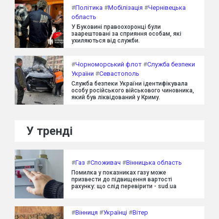
#
Політика
#
Мобілізація
#
Чернівецька
область
У Буковині правоохоронці були
заарештовані за сприяння особам, які
ухиляються від служби.
#
Чорноморський флот
#
Служба безпеки
України
#
Севастополь
Служба безпеки України ідентифікувала
особу російського військового чиновника,
який був ліквідований у Криму.
У тренді
#
Газ
#
Споживач
#
Вінницька область
Помилка у показниках газу може
призвести до підвищення вартості
рахунку: що слід перевірити - sud.ua
#
Вінниця
#
Українці
#
Вітер