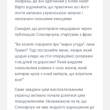
лікарень, де він одягнений у білий халат.
Варто відзначити, що практично всі його
пости написані українською мовою і
наповнені сильними емоціями.
Скандал, що розгорівся нещодавно через
публікацію Слюсарчука, стартував з фраз:
"Ви хочете говорити про "мирні угоди", пане
Трамп? Тоді послухайте мене, лікаря, який
щодня кладе на стіл операційної розірвані
тіла дітей та дорослих! Який видаляє
скальпелем уламки з їхніх мізків, який
витирає кров з очей матерів, що втратили
все!"
Саме завдяки цим висловлюванням
українці активно почали ділитися цим
повідомленням. Незважаючи на те, що
Слюсарчук не має жодного відношення до