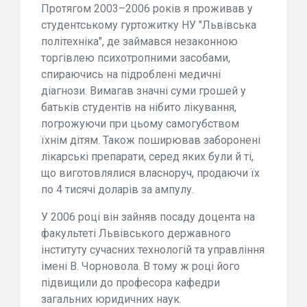
Протягом 2003–2006 років я проживав у
студентському гуртожитку НУ "Львівська
політехніка", де займався незаконною
торгівлею психотропними засобами,
спираючись на підроблені медичні
діагнози. Вимагав значні суми грошей у
батьків студентів на нібито лікування,
погрожуючи при цьому самогубством
їхнім дітям. Також поширював заборонені
лікарські препарати, серед яких були й ті,
що виготовлялися власноруч, продаючи їх
по 4 тисячі доларів за ампулу.
У 2006 році він зайняв посаду доцента на
факультеті Львівського державного
інституту сучасних технологій та управління
імені В. Чорновола. В тому ж році його
підвищили до професора кафедри
загальних юридичних наук.