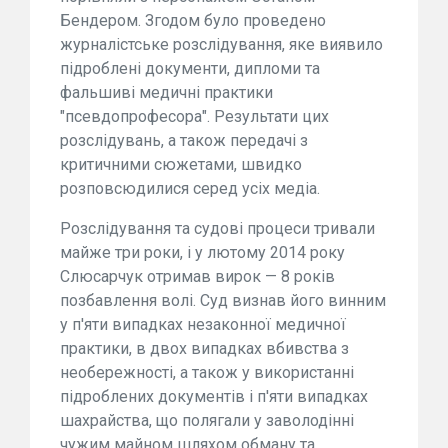
Бендером. Згодом було проведено
журналістське розслідування, яке виявило
підроблені документи, дипломи та
фальшиві медичні практики
"псевдопрофесора". Результати цих
розслідувань, а також передачі з
критичними сюжетами, швидко
розповсюдилися серед усіх медіа.
Розслідування та судові процеси тривали
майже три роки, і у лютому 2014 року
Слюсарчук отримав вирок — 8 років
позбавлення волі. Суд визнав його винним
у п'яти випадках незаконної медичної
практики, в двох випадках вбивства з
необережності, а також у використанні
підроблених документів і п'яти випадках
шахрайства, що полягали у заволодінні
чужим майном шляхом обману та