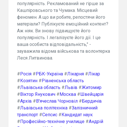
популярність. Рекламований не гірше за
Кашпіровського та Чумака. Місцевий
феномен. А що ви робите, репостячи його
матеріали? Публікуєте емоційний контент?
Аж ніяк. Ви знову підвищуєте його
популярність. І легалізуєте його дії. І це
ваша особиста відповідальність," -
зауважила відома військова та волонтерка
Леся Литвинова.
#
Росія
#
РБК-Україна
#
Лікарня
#
Лікар
#
Козятин
#
Рівненська область
#
Львівська область
#
Львів
#
Житомир
#
Віктор Янукович
#
Москва
#
Швейцарія
#
Архів
#
В'ячеслав Чорновіл
#
Бердичів
#
Львівська політехніка
#
Залізничний
транспорт
#
Сепсис
#
Кандидат наук
#
Професійно-технічне училище
#
Андрій