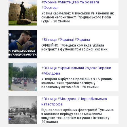
#
Україна
#
Мистецтво та розваги
#
Фортеця
Устим Кармелюк: літинський ув'язнений як
символ непохитності "подільського Робін
Гуда" - 20 хвилин
#
Вінниця
#
Українці
#
Україна
ОФІЦІЙНО. Турецька команда уклала
контракт з футболістом збірної України.
#
Вінниця
#
Кримінальний кодекс України
#
Молдова
У Тиврові відбулося прощання з 15-річним
юнаком, який трагічно загинув у
палаючому автомобілі - 20 хвилин.
#
Вінниця
#
Молдова
#
Чорнобильська
катастрофа
Відновлення архівних фотографій Тульчина
з воєнного періоду стало можливим
завдяки технологіям штучного інтелекту -
20 хвилин.