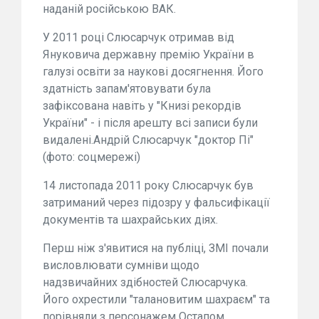
наданій російською ВАК.
У 2011 році Слюсарчук отримав від
Януковича державну премію України в
галузі освіти за наукові досягнення. Його
здатність запам'ятовувати була
зафіксована навіть у "Книзі рекордів
України" - і після арешту всі записи були
видалені.Андрій Слюсарчук "доктор Пі"
(фото: соцмережі)
14 листопада 2011 року Слюсарчук був
затриманий через підозру у фальсифікації
документів та шахрайських діях.
Перш ніж з'явитися на публіці, ЗМІ почали
висловлювати сумніви щодо
надзвичайних здібностей Слюсарчука.
Його охрестили "талановитим шахраєм" та
порівняли з персонажем Остапом