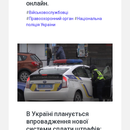
онлайн.
#
Військовослужбовці
#
Правоохоронний орган
#
Національна
поліція України
В Україні планується
впровадження нової
системи сплати штрафів: