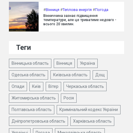
#
Вінниця
#
Теплова енергія
#
Погода
Вінниччина зазнає підвищення
температури, але це триватиме недовго -
всього 20 хвилин.
Теги
Вінницька область
Вінниця
Україна
Одеська область
Київська область
Дощ
Опади
Київ
Вітер
Черкаська область
Житомирська область
Росія
Полтавська область
Кримінальний кодекс України
Дніпропетровська область
Харківська область
Українці
Погода
Миколаївська область