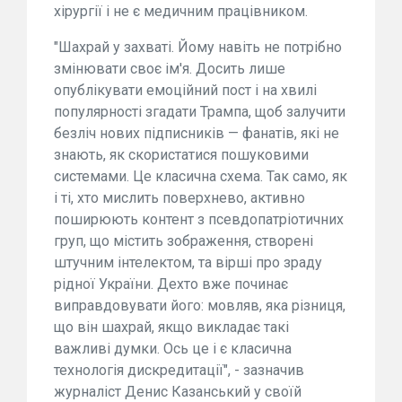
хірургії і не є медичним працівником.
"Шахрай у захваті. Йому навіть не потрібно
змінювати своє ім'я. Досить лише
опублікувати емоційний пост і на хвилі
популярності згадати Трампа, щоб залучити
безліч нових підписників — фанатів, які не
знають, як скористатися пошуковими
системами. Це класична схема. Так само, як
і ті, хто мислить поверхнево, активно
поширюють контент з псевдопатріотичних
груп, що містить зображення, створені
штучним інтелектом, та вірші про зраду
рідної України. Дехто вже починає
виправдовувати його: мовляв, яка різниця,
що він шахрай, якщо викладає такі
важливі думки. Ось це і є класична
технологія дискредитації", - зазначив
журналіст Денис Казанський у своїй