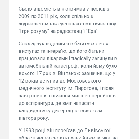
Свою відомість він отримав у період з
2009 по 2011 рік, коли спільно з
журналістом вів суспільно-політичне шоу
"Ігри розуму" на радіостанції "Ера".
Слюсарчук поділився в багатьох своїх
виступах та інтерв'ю, що його батьки
працювали лікарями і tragically загинули в
автомобільній катастрофі, коли йому було
всього 17 років. Він також зазначив, що у
12 років вступив до Московського
медичного інституту ім. Пирогова, і після
завершення навчання миттєво перейшов
до аспірантури, де зміг написати
кандидатську дисертацію всього за
півтора року.
У 1993 році він переїхав до Львівської
області через свою кохану Анжелу, яка, на