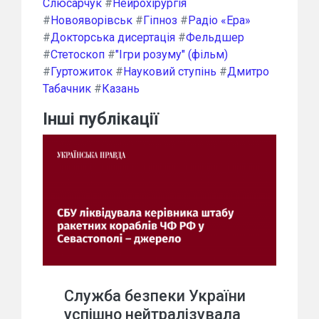
Слюсарчук
#
Нейрохірургія
#
Новояворівськ
#
Гіпноз
#
Радіо «Ера»
#
Докторська дисертація
#
Фельдшер
#
Стетоскоп
#
"Ігри розуму" (фільм)
#
Гуртожиток
#
Науковий ступінь
#
Дмитро
Табачник
#
Казань
Інші публікації
Служба безпеки України
успішно нейтралізувала