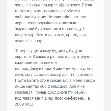
жаль, пізніше померла від сепсису. Після
цього він влаштувався на роботу в
районну лікарню Новояворівська, але
через непорозуміння з колегами
змушений був залишити цю посаду і
почати заробляти на життя, проводячи
сеанси гіпнозу.
"Я виріс у дитячому будинку, будучи
сиротою. З самого раннього віку оточуючі
називали мене психом і
непередбачуваним. Я завжди мріяв стати
лікарем у сфері нейрохірургії та психіатрії.
Проте багато хто вважав, що з мене вийде
лише санітар або фельдшер. Але я не
зламався і почав досліджувати себе", -
поділився він під час пресконференції в
2009 році.