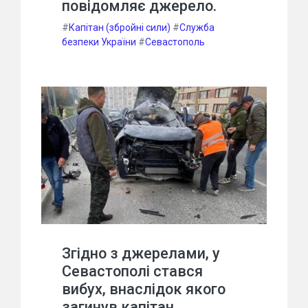
повідомляє джерело.
#
Капітан (збройні сили)
#
Служба
безпеки України
#
Севастополь
Згідно з джерелами, у
Севастополі стався
вибух, внаслідок якого
загинув капітан