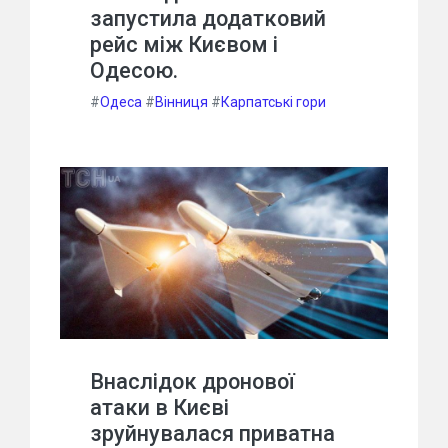
запустила додатковий
рейс між Києвом і
Одесою.
#
Одеса
#
Вінниця
#
Карпатські гори
Внаслідок дронової
атаки в Києві
зруйнувалася приватна