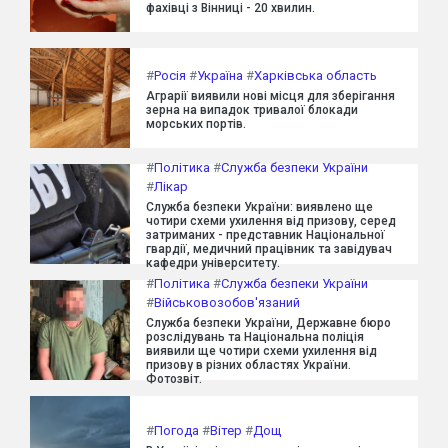
фахівці з Вінниці - 20 хвилин.
#
Росія
#
Україна
#
Харківська область
Аграрії виявили нові місця для зберігання
зерна на випадок тривалої блокади
морських портів.
#
Політика
#
Служба безпеки України
#
Лікар
Служба безпеки України: виявлено ще
чотири схеми ухилення від призову, серед
затриманих - представник Національної
гвардії, медичний працівник та завідувач
кафедри університету.
#
Політика
#
Служба безпеки України
#
Військовозобов'язаний
Служба безпеки України, Державне бюро
розслідувань та Національна поліція
виявили ще чотири схеми ухилення від
призову в різних областях України.
Фотозвіт.
#
Погода
#
Вітер
#
Дощ