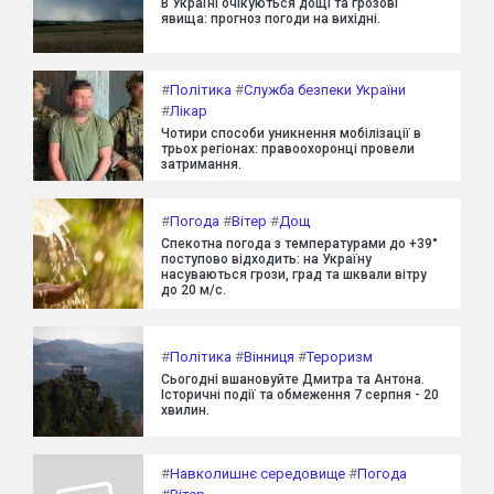
В Україні очікуються дощі та грозові
явища: прогноз погоди на вихідні.
#
Політика
#
Служба безпеки України
#
Лікар
Чотири способи уникнення мобілізації в
трьох регіонах: правоохоронці провели
затримання.
#
Погода
#
Вітер
#
Дощ
Спекотна погода з температурами до +39°
поступово відходить: на Україну
насуваються грози, град та шквали вітру
до 20 м/с.
#
Політика
#
Вінниця
#
Тероризм
Сьогодні вшановуйте Дмитра та Антона.
Історичні події та обмеження 7 серпня - 20
хвилин.
#
Навколишнє середовище
#
Погода