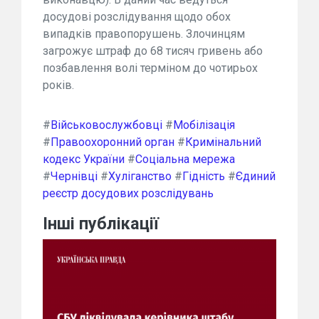
досудові розслідування щодо обох
випадків правопорушень. Злочинцям
загрожує штраф до 68 тисяч гривень або
позбавлення волі терміном до чотирьох
років.
#
Військовослужбовці
#
Мобілізація
#
Правоохоронний орган
#
Кримінальний
кодекс України
#
Соціальна мережа
#
Чернівці
#
Хуліганство
#
Гідність
#
Єдиний
реєстр досудових розслідувань
Інші публікації