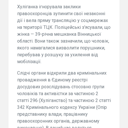
Хуліганка ігнорувала заклики
правоохоронців зупинити свої незаконні
дії і вела пряму трансляцію у соцмережах
на території ТЦК. Поліцейські з'ясували, що
жінка — 39-річна мешканка Вінницької
області. Вони також зазначили, що чоловік,
якого намагалися визволити порушники,
перебував у розшуку за ухилення від
мобілізації.
Слідчі органи відкрили два кримінальних
провадження в Єдиному реєстрі
досудових розслідувань стосовно групи
чоловіків та активістки за частиною 2
статті 296 (Хуліганство) та частиною 2 статті
342 Кримінального кодексу України (Опір
представнику влади, працівнику
правоохоронних органів, державному
виконавцю). В даний час ведуться