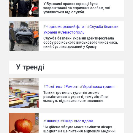
У Буковині правоохоронці були
заарештовані за сприяння особам, які
ухиляються від служби.
#
Чорноморський флот
#
Служба безпеки
України
#
Севастополь
Служба безпеки України ідентифікувала
особу російського військового чиновника,
який був ліквідований у Криму.
У тренді
#
Політика
#
Ремонт
#
Українська гривня
Тільки третина студентів зможе
розміститися в укритті, тому ліцеї не
зможуть відновити очне навчання.
#
Вінниця
#
Лікар
#
Молдова
Чи дійсно яблуко може замінити лікаря
щодня? На це питання відповіли медичні