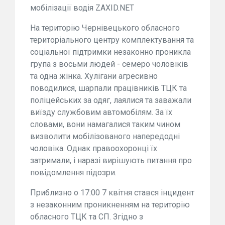
мобілізації водія ZAXID.NET
На територію Чернівецького обласного
територіального центру комплектування та
соціальної підтримки незаконно проникла
група з восьми людей - семеро чоловіків
та одна жінка. Хулігани агресивно
поводилися, шарпали працівників ТЦК та
поліцейських за одяг, лаялися та заважали
виїзду службовим автомобілям. За їх
словами, вони намагалися таким чином
визволити мобілізованого напередодні
чоловіка. Однак правоохоронці їх
затримали, і наразі вирішують питання про
повідомлення підозри.
Приблизно о 17:00 7 квітня стався інцидент
з незаконним проникненням на територію
обласного ТЦК та СП. Згідно з