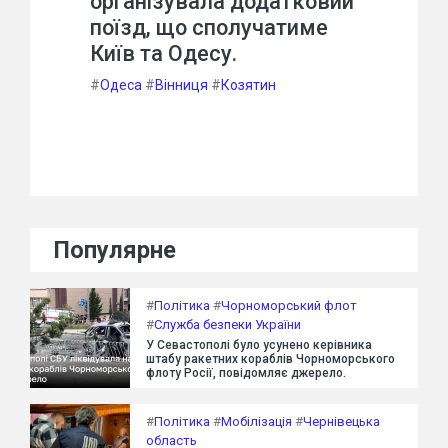
організувала додатковий
поїзд, що сполучатиме
Київ та Одесу.
#
Одеса
#
Вінниця
#
Козятин
Популярне
#
Політика
#
Чорноморський флот
#
Служба безпеки України
У Севастополі було усунено керівника
штабу ракетних кораблів Чорноморського
флоту Росії, повідомляє джерело.
#
Політика
#
Мобілізація
#
Чернівецька
область