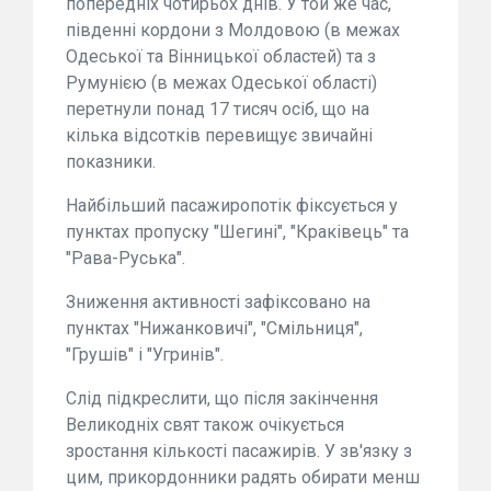
попередніх чотирьох днів. У той же час,
південні кордони з Молдовою (в межах
Одеської та Вінницької областей) та з
Румунією (в межах Одеської області)
перетнули понад 17 тисяч осіб, що на
кілька відсотків перевищує звичайні
показники.
Найбільший пасажиропотік фіксується у
пунктах пропуску "Шегині", "Краківець" та
"Рава-Руська".
Зниження активності зафіксовано на
пунктах "Нижанковичі", "Смільниця",
"Грушів" і "Угринів".
Слід підкреслити, що після закінчення
Великодніх свят також очікується
зростання кількості пасажирів. У зв'язку з
цим, прикордонники радять обирати менш