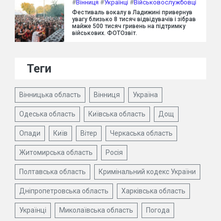
#
Вінниця
#
Українці
#
Військовослужбовці
Фестиваль вокалу в Ладижині привернув
увагу близько 8 тисяч відвідувачів і зібрав
майже 500 тисяч гривень на підтримку
військових. ФОТОзвіт.
Теги
Вінницька область
Вінниця
Україна
Одеська область
Київська область
Дощ
Опади
Київ
Вітер
Черкаська область
Житомирська область
Росія
Полтавська область
Кримінальний кодекс України
Дніпропетровська область
Харківська область
Українці
Миколаївська область
Погода