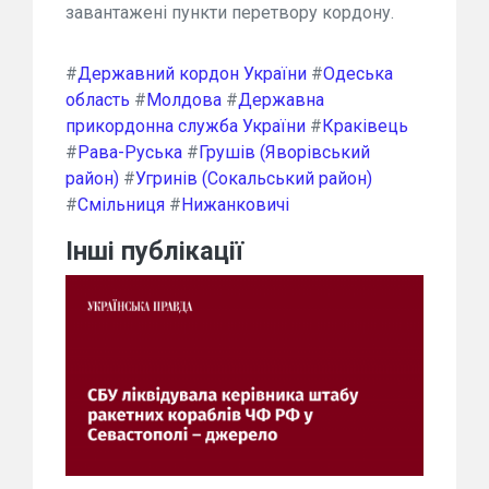
завантажені пункти перетвору кордону.
#
Державний кордон України
#
Одеська
область
#
Молдова
#
Державна
прикордонна служба України
#
Краківець
#
Рава-Руська
#
Грушів (Яворівський
район)
#
Угринів (Сокальський район)
#
Смільниця
#
Нижанковичі
Інші публікації