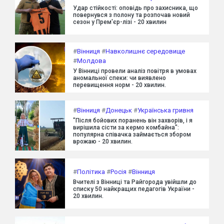
Удар стійкості: оповідь про захисника, що
повернувся з полону та розпочав новий
сезон у Прем'єр-лізі - 20 хвилин
#
Вінниця
#
Навколишнє середовище
#
Молдова
У Вінниці провели аналіз повітря в умовах
аномальної спеки: чи виявлено
перевищення норм - 20 хвилин.
#
Вінниця
#
Донецьк
#
Українська гривня
"Після бойових поранень він захворів, і я
вирішила сісти за кермо комбайна":
популярна співачка займається збором
врожаю - 20 хвилин.
#
Політика
#
Росія
#
Вінниця
Вчителі з Вінниці та Райгорода увійшли до
списку 50 найкращих педагогів України -
20 хвилин.