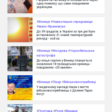
Рахунки за газ можуть збільшитися через
одну помилку: що саме повідомили
українцям.
#
Вінниця
#
Навколишнє середовище
#
Івано-Франківськ
До 39 градусів: в Україні за три дні було
встановлено 21 новий температурний
рекорд - sud.ua
#
Вінниця
#
Молдова
#
Чорнобильська
катастрофа
До кінця серпня у Вінниці планується
оновлення 18 громадських криниць -
повідомляє «20 хвилин».
#
Вінниця
#
Лікар
#
Військовослужбовці
У медичному закладі пішов з життя
військовослужбовець з Долини Тарас
Когут.
#
Політика
#
Росія
#
Вінниця