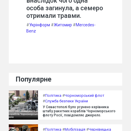
внаслідок чого одна
особа загинула, а семеро
отримали травми.
#
Укрінформ
#
Житомир
#
Mercedes-
Benz
Популярне
#
Політика
#
Чорноморський флот
#
Служба безпеки України
У Севастополі було усунено керівника
штабу ракетних кораблів Чорноморського
флоту Росії, повідомляє джерело.
#
Політика
#
Мобілізація
#
Чернівецька