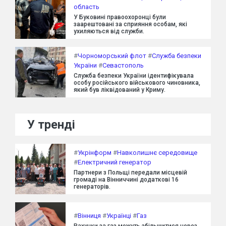
область
У Буковині правоохоронці були
заарештовані за сприяння особам, які
ухиляються від служби.
#
Чорноморський флот
#
Служба безпеки
України
#
Севастополь
Служба безпеки України ідентифікувала
особу російського військового чиновника,
який був ліквідований у Криму.
У тренді
#
Укрінформ
#
Навколишнє середовище
#
Електричний генератор
Партнери з Польщі передали місцевій
громаді на Вінниччині додаткові 16
генераторів.
#
Вінниця
#
Українці
#
Газ