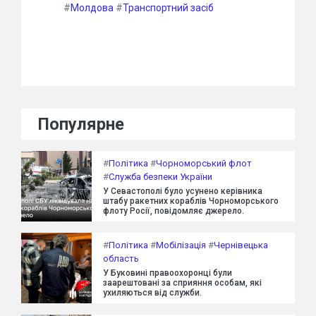
#
Молдова
#
Транспортний засіб
Популярне
#
Політика
#
Чорноморський флот
#
Служба безпеки України
У Севастополі було усунено керівника
штабу ракетних кораблів Чорноморського
флоту Росії, повідомляє джерело.
#
Політика
#
Мобілізація
#
Чернівецька
область
У Буковині правоохоронці були
заарештовані за сприяння особам, які
ухиляються від служби.