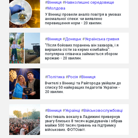
#
Вінниця
#
Навколишнє середовище
#
Молдова
У Вінниці провели аналіз повітря в умовах
аномальної спеки: чи виявлено
перевищення норм - 20 хвилин.
#
Вінниця
#
Донецьк
#
Українська гривня
"Після бойових поранень він захворів, і я
вирішила сісти за кермо комбайна":
популярна співачка займається збором
врожаю - 20 хвилин.
#
Політика
#
Росія
#
Вінниця
Вчителі з Вінниці та Райгорода увійшли до
списку 50 найкращих педагогів України -
20 хвилин.
#
Вінниця
#
Українці
#
Військовослужбовці
Фестиваль вокалу в Ладижині привернув
увагу близько 8 тисяч відвідувачів і зібрав
майже 500 тисяч гривень на підтримку
військових. ФОТОзвіт.