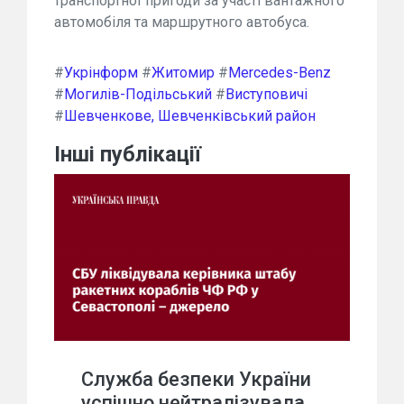
транспортної пригоди за участі вантажного
автомобіля та маршрутного автобуса.
#
Укрінформ
#
Житомир
#
Mercedes-Benz
#
Могилів-Подільський
#
Виступовичі
#
Шевченкове, Шевченківський район
Інші публікації
Служба безпеки України
успішно нейтралізувала