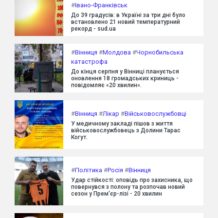
#
Івано-Франківськ
До 39 градусів: в Україні за три дні було
встановлено 21 новий температурний
рекорд - sud.ua
#
Вінниця
#
Молдова
#
Чорнобильська
катастрофа
До кінця серпня у Вінниці планується
оновлення 18 громадських криниць -
повідомляє «20 хвилин».
#
Вінниця
#
Лікар
#
Військовослужбовці
У медичному закладі пішов з життя
військовослужбовець з Долини Тарас
Когут.
#
Політика
#
Росія
#
Вінниця
Удар стійкості: оповідь про захисника, що
повернувся з полону та розпочав новий
сезон у Прем'єр-лізі - 20 хвилин