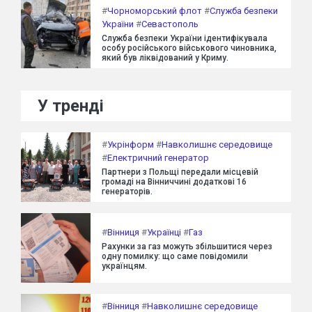
#
Чорноморський флот
#
Служба безпеки
України
#
Севастополь
Служба безпеки України ідентифікувала
особу російського військового чиновника,
який був ліквідований у Криму.
У тренді
#
Укрінформ
#
Навколишнє середовище
#
Електричний генератор
Партнери з Польщі передали місцевій
громаді на Вінниччині додаткові 16
генераторів.
#
Вінниця
#
Українці
#
Газ
Рахунки за газ можуть збільшитися через
одну помилку: що саме повідомили
українцям.
#
Вінниця
#
Навколишнє середовище