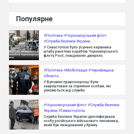
Популярне
#
Політика
#
Чорноморський флот
#
Служба безпеки України
У Севастополі було усунено керівника
штабу ракетних кораблів Чорноморського
флоту Росії, повідомляє джерело.
#
Політика
#
Мобілізація
#
Чернівецька
область
У Буковині правоохоронці були
заарештовані за сприяння особам, які
ухиляються від служби.
#
Чорноморський флот
#
Служба безпеки
України
#
Севастополь
Служба безпеки України ідентифікувала
особу російського військового чиновника,
який був ліквідований у Криму.