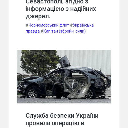
Севастополі, згідно з
інформацією з надійних
джерел.
#
Чорноморський флот
#
Українська
правда
#
Капітан (збройні сили)
Служба безпеки України
провела операцію в