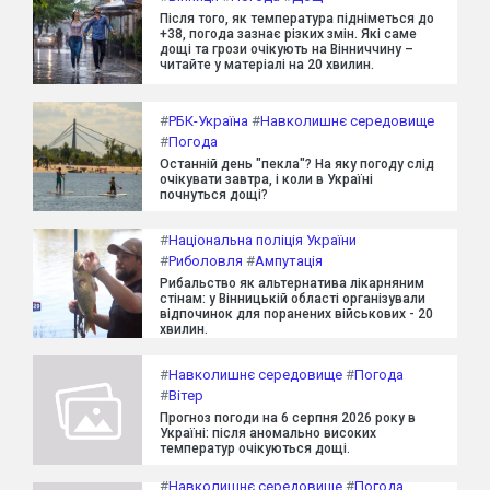
Після того, як температура підніметься до
+38, погода зазнає різких змін. Які саме
дощі та грози очікують на Вінниччину –
читайте у матеріалі на 20 хвилин.
#
РБК-Україна
#
Навколишнє середовище
#
Погода
Останній день "пекла"? На яку погоду слід
очікувати завтра, і коли в Україні
почнуться дощі?
#
Національна поліція України
#
Риболовля
#
Ампутація
Рибальство як альтернатива лікарняним
стінам: у Вінницькій області організували
відпочинок для поранених військових - 20
хвилин.
#
Навколишнє середовище
#
Погода
#
Вітер
Прогноз погоди на 6 серпня 2026 року в
Україні: після аномально високих
температур очікуються дощі.
#
Навколишнє середовище
#
Погода