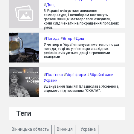
#
Дощ
В Україні очікується зниження
температури, і незабаром настануть
грозові явища: метеорологи озвучили,
коли слід чекати на покращення погодних
умов.
#
Погода
#
Вітер
#
Дощ
У четвер в Україні пануватиме тепло і суха
погода, тоді як у п'ятницю з західних
регіонів очікуються дощі з грозовими
явищами.
#
Політика
#
Укрінформ
#
Збройні сили
України
Вшанування пам'яті Владислава Яковенка,
відомого під позивним "СКАЛА".
Теги
Вінницька область
Вінниця
Україна