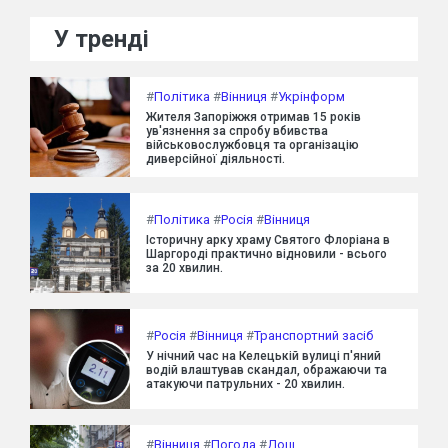
У тренді
#
Політика
#
Вінниця
#
Укрінформ
Жителя Запоріжжя отримав 15 років
ув'язнення за спробу вбивства
військовослужбовця та організацію
диверсійної діяльності.
#
Політика
#
Росія
#
Вінниця
Історичну арку храму Святого Флоріана в
Шаргороді практично відновили - всього
за 20 хвилин.
#
Росія
#
Вінниця
#
Транспортний засіб
У нічний час на Келецькій вулиці п'яний
водій влаштував скандал, ображаючи та
атакуючи патрульних - 20 хвилин.
#
Вінниця
#
Погода
#
Дощ