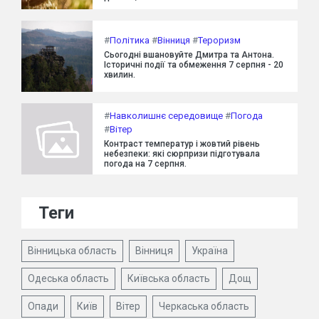
#
Політика
#
Вінниця
#
Тероризм
Сьогодні вшановуйте Дмитра та Антона.
Історичні події та обмеження 7 серпня - 20
хвилин.
#
Навколишнє середовище
#
Погода
#
Вітер
Контраст температур і жовтий рівень
небезпеки: які сюрпризи підготувала
погода на 7 серпня.
Теги
Вінницька область
Вінниця
Україна
Одеська область
Київська область
Дощ
Опади
Київ
Вітер
Черкаська область