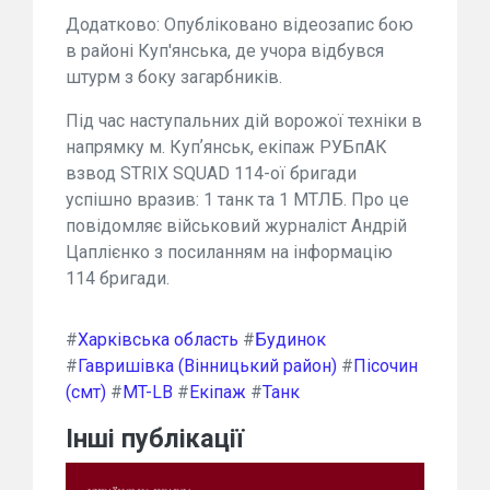
Додатково: Опубліковано відеозапис бою
в районі Куп'янська, де учора відбувся
штурм з боку загарбників.
Під час наступальних дій ворожої техніки в
напрямку м. Купʼянськ, екіпаж РУБпАК
взвод STRIX SQUAD 114-ої бригади
успішно вразив: 1 танк та 1 МТЛБ. Про це
повідомляє військовий журналіст Андрій
Цаплієнко з посиланням на інформацію
114 бригади.
#
Харківська область
#
Будинок
#
Гавришівка (Вінницький район)
#
Пісочин
(смт)
#
MT-LB
#
Екіпаж
#
Танк
Інші публікації