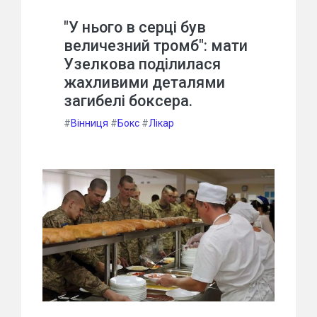
"У нього в серці був
величезний тромб": мати
Узелкова поділилася
жахливими деталями
загибелі боксера.
#
Вінниця
#
Бокс
#
Лікар