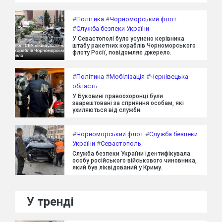
#
Політика
#
Чорноморський флот
#
Служба безпеки України
У Севастополі було усунено керівника
штабу ракетних кораблів Чорноморського
флоту Росії, повідомляє джерело.
#
Політика
#
Мобілізація
#
Чернівецька
область
У Буковині правоохоронці були
заарештовані за сприяння особам, які
ухиляються від служби.
#
Чорноморський флот
#
Служба безпеки
України
#
Севастополь
Служба безпеки України ідентифікувала
особу російського військового чиновника,
який був ліквідований у Криму.
У тренді