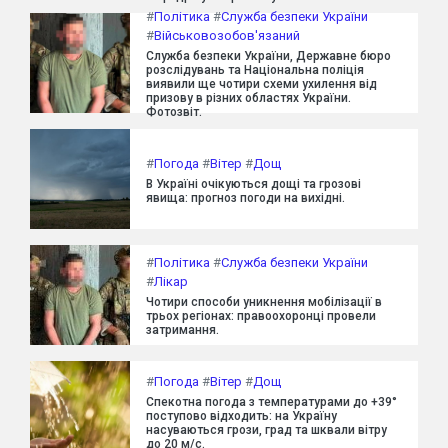
#
Політика
#
Служба безпеки України
#
Військовозобов'язаний
Служба безпеки України, Державне бюро
розслідувань та Національна поліція
виявили ще чотири схеми ухилення від
призову в різних областях України.
Фотозвіт.
#
Погода
#
Вітер
#
Дощ
В Україні очікуються дощі та грозові
явища: прогноз погоди на вихідні.
#
Політика
#
Служба безпеки України
#
Лікар
Чотири способи уникнення мобілізації в
трьох регіонах: правоохоронці провели
затримання.
#
Погода
#
Вітер
#
Дощ
Спекотна погода з температурами до +39°
поступово відходить: на Україну
насуваються грози, град та шквали вітру
до 20 м/с.