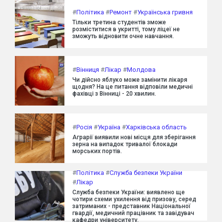
#
Політика
#
Ремонт
#
Українська гривня
Тільки третина студентів зможе
розміститися в укритті, тому ліцеї не
зможуть відновити очне навчання.
#
Вінниця
#
Лікар
#
Молдова
Чи дійсно яблуко може замінити лікаря
щодня? На це питання відповіли медичні
фахівці з Вінниці - 20 хвилин.
#
Росія
#
Україна
#
Харківська область
Аграрії виявили нові місця для зберігання
зерна на випадок тривалої блокади
морських портів.
#
Політика
#
Служба безпеки України
#
Лікар
Служба безпеки України: виявлено ще
чотири схеми ухилення від призову, серед
затриманих - представник Національної
гвардії, медичний працівник та завідувач
кафедри університету.