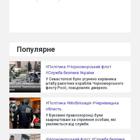
Популярне
#
Політика
#
Чорноморський флот
#
Служба безпеки України
У Севастополі було усунено керівника
штабу ракетних кораблів Чорноморського
флоту Росії, повідомляє джерело.
#
Політика
#
Мобілізація
#
Чернівецька
область
У Буковині правоохоронці були
заарештовані за сприяння особам, які
ухиляються від служби.
#
Чорноморський флот
#
Служба безпеки