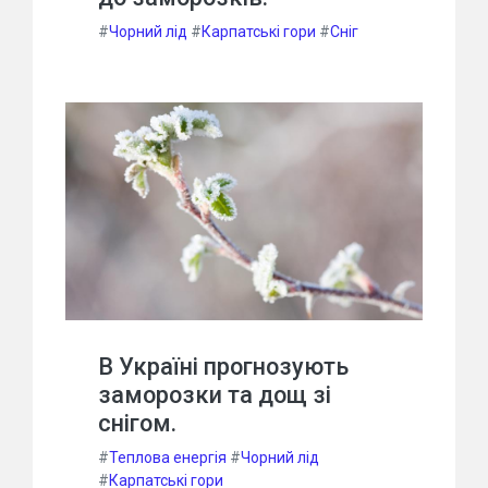
#
Чорний лід
#
Карпатські гори
#
Сніг
В Україні прогнозують
заморозки та дощ зі
снігом.
#
Теплова енергія
#
Чорний лід
#
Карпатські гори