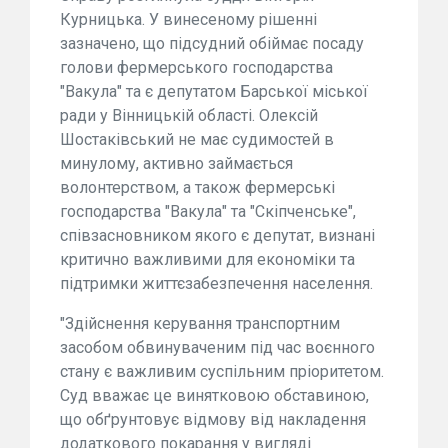
Курницька. У винесеному рішенні
зазначено, що підсудний обіймає посаду
голови фермерського господарства
"Вакула" та є депутатом Барської міської
ради у Вінницькій області. Олексій
Шостаківський не має судимостей в
минулому, активно займається
волонтерством, а також фермерські
господарства "Вакула" та "Скіпченське",
співзасновником якого є депутат, визнані
критично важливими для економіки та
підтримки життєзабезпечення населення.
"Здійснення керування транспортним
засобом обвинуваченим під час воєнного
стану є важливим суспільним пріоритетом.
Суд вважає це винятковою обставиною,
що обґрунтовує відмову від накладення
додаткового покарання у вигляді