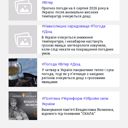
#
Вітер
Прогноз погоди на 6 серпня 2026 року в
Україні: після аномально високих
температур очікуються дощі.
#
Навколишнє середовище
#
Погода
#
Дощ
В Україні очікується зниження
температури, і незабаром настануть
грозові явища: метеорологи озвучили,
коли слід чекати на покращення погодних
умов.
#
Погода
#
Вітер
#
Дощ
У четвер в Україні пануватиме тепло і суха
погода, тоді як у п'ятницю з західних
регіонів очікуються дощі з грозовими
явищами.
#
Політика
#
Укрінформ
#
Збройні сили
України
Вшанування пам'яті Владислава Яковенка,
відомого під позивним "СКАЛА".