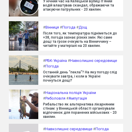
У нічний час на Келецькій вулиці п'яний
водій влаштував скандал, ображаючи та
атакуючи патрульних - 20 хвилин.
#
Вінниця
#
Погода
#
Дощ
Після того, як температура підніметься до
+38, погода зазнає різких змін. Які саме
дощі та грози очікують на Вінниччину –
читайте у матеріалі на 20 хвилин.
#
РБК-Україна
#
Навколишнє середовище
#
Погода
Останній день "пекла"? На яку погоду слід
очікувати завтра, і коли в Україні
почнуться дощі?
#
Національна поліція України
#
Риболовля
#
Ампутація
Рибальство як альтернатива лікарняним
стінам: у Вінницькій області організували
відпочинок для поранених військових - 20
хвилин.
#
Навколишнє середовище
#
Погода