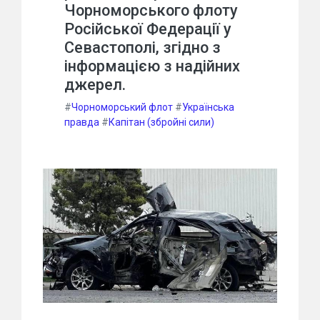
Чорноморського флоту
Російської Федерації у
Севастополі, згідно з
інформацією з надійних
джерел.
#
Чорноморський флот
#
Українська
правда
#
Капітан (збройні сили)