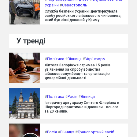
України
#
Севастополь
Служба безпеки України ідентифікувала
особу російського військового чиновника,
який був ліквідований у Криму.
У тренді
#
Політика
#
Вінниця
#
Укрінформ
Жителя Запоріжжя отримав 15 років
ув'язнення за спробу вбивства
військовослужбовця та організацію
диверсійної діяльності.
#
Політика
#
Росія
#
Вінниця
Історичну арку храму Святого Флоріана в
Шаргороді практично відновили - всього
за 20 хвилин.
#
Росія
#
Вінниця
#
Транспортний засіб