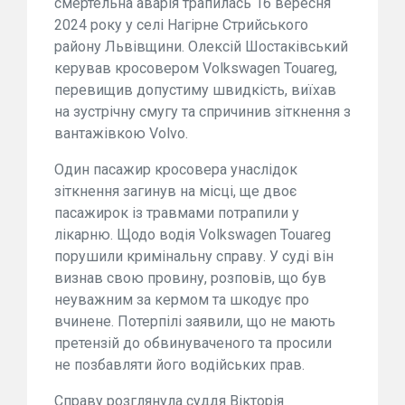
смертельна аварія трапилась 16 вересня
2024 року у селі Нагірне Стрийського
району Львівщини. Олексій Шостаківський
керував кросовером Volkswagen Touareg,
перевищив допустиму швидкість, виїхав
на зустрічну смугу та спричинив зіткнення з
вантажівкою Volvo.
Один пасажир кросовера унаслідок
зіткнення загинув на місці, ще двоє
пасажирок із травмами потрапили у
лікарню. Щодо водія Volkswagen Touareg
порушили кримінальну справу. У суді він
визнав свою провину, розповів, що був
неуважним за кермом та шкодує про
вчинене. Потерпілі заявили, що не мають
претензій до обвинуваченого та просили
не позбавляти його водійських прав.
Справу розглянула суддя Вікторія