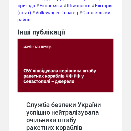
пригода
#
Економіка
#
Швидкість
#
Вікторія
(штат)
#
Volkswagen Touareg
#
Сколівський
район
Інші публікації
Служба безпеки України
успішно нейтралізувала
очільника штабу
ракетних кораблів