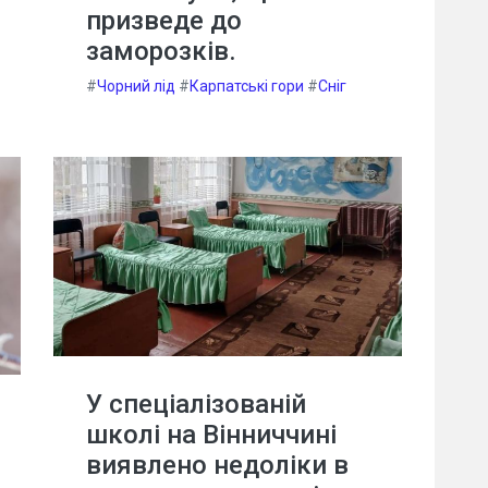
призведе до
заморозків.
#
Чорний лід
#
Карпатські гори
#
Сніг
У спеціалізованій
школі на Вінниччині
виявлено недоліки в