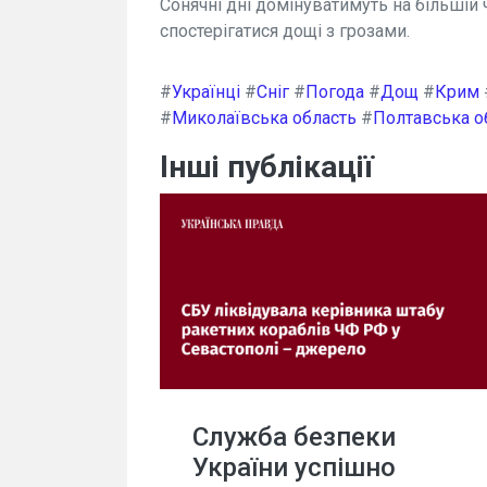
Сонячні дні домінуватимуть на більшій 
спостерігатися дощі з грозами.
#
Українці
#
Сніг
#
Погода
#
Дощ
#
Крим
#
Миколаївська область
#
Полтавська о
Інші публікації
Служба безпеки
України успішно