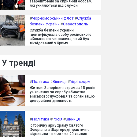
заарештовані за сприяння особам,
які ухиляються від служби.
#
Чорноморський флот
#
Служба
безпеки України
#
Севастополь
Служба безпеки України
ідентифікувала особу російського
військового чиновника, який був
ліквідований у Криму.
У тренді
#
Політика
#
Вінниця
#
Укрінформ
Жителя Запоріжжя отримав 15 років
ув'язнення за спробу вбивства
військовослужбовця та організацію
диверсійної діяльності.
#
Політика
#
Росія
#
Вінниця
Історичну арку храму Святого
Флоріана в Шаргороді практично
відновили - всього за 20 хвилин.