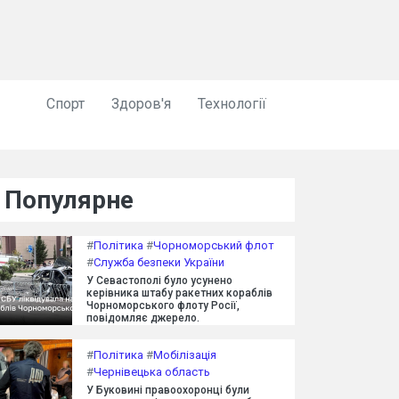
Спорт
Здоров'я
Технології
Популярне
#
Політика
#
Чорноморський флот
#
Служба безпеки України
У Севастополі було усунено
керівника штабу ракетних кораблів
Чорноморського флоту Росії,
повідомляє джерело.
#
Політика
#
Мобілізація
#
Чернівецька область
У Буковині правоохоронці були