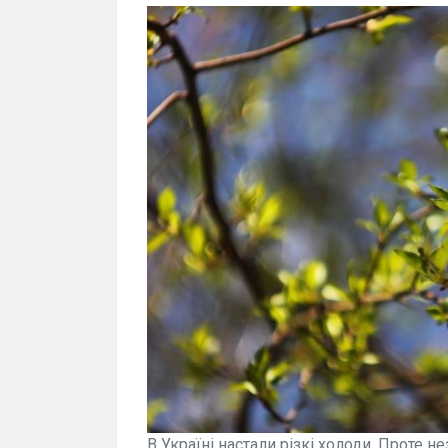
В Україні настали різкі холоди. Проте н