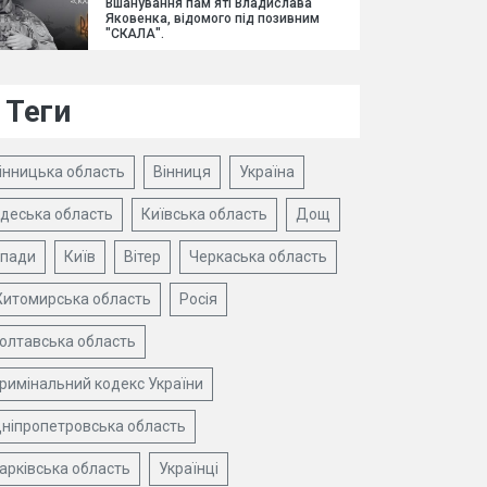
Вшанування пам'яті Владислава
Яковенка, відомого під позивним
"СКАЛА".
Теги
інницька область
Вінниця
Україна
деська область
Київська область
Дощ
пади
Київ
Вітер
Черкаська область
итомирська область
Росія
олтавська область
римінальний кодекс України
ніпропетровська область
арківська область
Українці