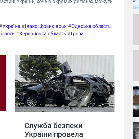
частині України, хоча в окремих регіонах можуть
#
Україна
#
Івано-Франківськ
#
Одеська область
бласть
#
Херсонська область
#
Гроза
Служба безпеки
України провела