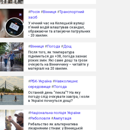
#
Росія
#
Вінниця
#
Транспортний
засіб
У нічний час на Келецькій вулиці
п'яний водій влаштував скандал,
ображаючи та атакуючи патрульних
- 20 хвилин.
#
Вінниця
#
Погода
#
Дощ
Після того, як температура
підніметься до +38, погода зазнає
різких змін. Які саме дощі та грози
очікують на Вінниччину – читайте у
матеріалі на 20 хвилин.
#
РБК-Україна
#
Навколишнє
середовище
#
Погода
Останній день "пекла"? На яку
погоду слід очікувати завтра, і коли
в Україні почнуться дощі?
#
Національна поліція України
#
Риболовля
#
Ампутація
Рибальство як альтернатива
лікарняним стінам: у Вінницькій