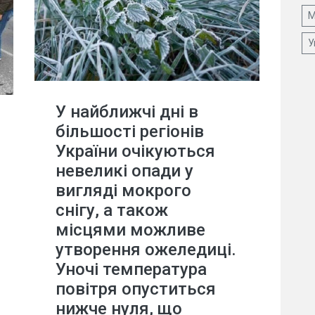
М
У
У найближчі дні в
більшості регіонів
України очікуються
невеликі опади у
вигляді мокрого
снігу, а також
місцями можливе
утворення ожеледиці.
Уночі температура
повітря опуститься
нижче нуля, що