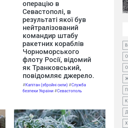
операцію в
Севастополі, в
результаті якої був
нейтралізований
командир штабу
ракетних кораблів
В
Чорноморського
О
флоту Росії, відомий
як Транковський,
О
повідомляє джерело.
Ж
#
Капітан (збройні сили)
#
Служба
П
безпеки України
#
Севастополь
К
Д
Х