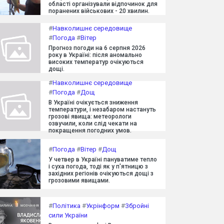
області організували відпочинок для
поранених військових - 20 хвилин.
#
Навколишнє середовище
#
Погода
#
Вітер
Прогноз погоди на 6 серпня 2026
року в Україні: після аномально
високих температур очікуються
дощі.
#
Навколишнє середовище
#
Погода
#
Дощ
В Україні очікується зниження
температури, і незабаром настануть
грозові явища: метеорологи
озвучили, коли слід чекати на
покращення погодних умов.
#
Погода
#
Вітер
#
Дощ
У четвер в Україні пануватиме тепло
і суха погода, тоді як у п'ятницю з
західних регіонів очікуються дощі з
грозовими явищами.
#
Політика
#
Укрінформ
#
Збройні
сили України