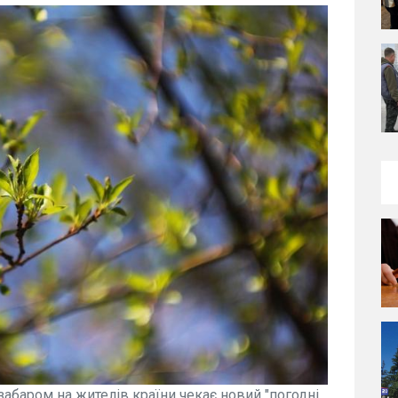
езабаром на жителів країни чекає новий "погодні