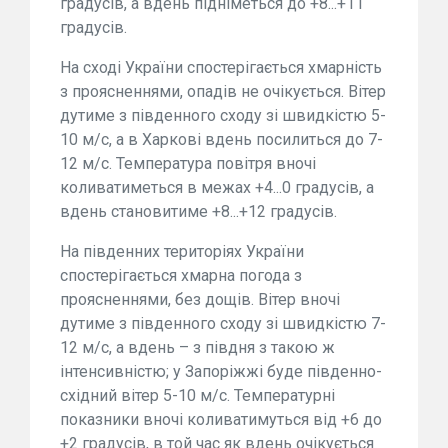
градусів, а вдень підніметься до +8...+11
градусів.
На сході України спостерігається хмарність
з проясненнями, опадів не очікується. Вітер
дутиме з південного сходу зі швидкістю 5-
10 м/с, а в Харкові вдень посилиться до 7-
12 м/с. Температура повітря вночі
коливатиметься в межах +4...0 градусів, а
вдень становитиме +8...+12 градусів.
На південних територіях України
спостерігається хмарна погода з
проясненнями, без дощів. Вітер вночі
дутиме з південного сходу зі швидкістю 7-
12 м/с, а вдень – з півдня з такою ж
інтенсивністю; у Запоріжжі буде південно-
східний вітер 5-10 м/с. Температурні
показники вночі коливатимуться від +6 до
+2 градусів, в той час як вдень очікується