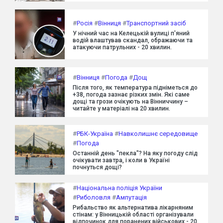
#
Росія
#
Вінниця
#
Транспортний засіб
У нічний час на Келецькій вулиці п'яний
водій влаштував скандал, ображаючи та
атакуючи патрульних - 20 хвилин.
#
Вінниця
#
Погода
#
Дощ
Після того, як температура підніметься до
+38, погода зазнає різких змін. Які саме
дощі та грози очікують на Вінниччину –
читайте у матеріалі на 20 хвилин.
#
РБК-Україна
#
Навколишнє середовище
#
Погода
Останній день "пекла"? На яку погоду слід
очікувати завтра, і коли в Україні
почнуться дощі?
#
Національна поліція України
#
Риболовля
#
Ампутація
Рибальство як альтернатива лікарняним
стінам: у Вінницькій області організували
відпочинок для поранених військових - 20