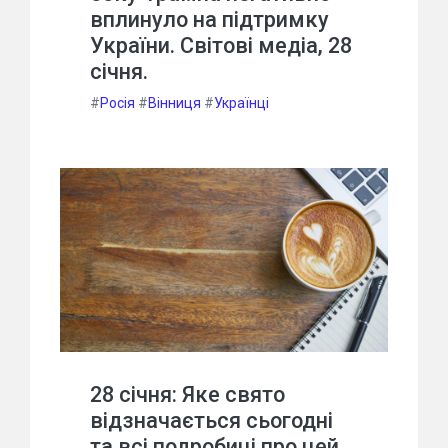
вплинуло на підтримку
України. Світові медіа, 28
січня.
#
Росія
#
Вінниця
#
Українці
28 січня: Яке свято
відзначається сьогодні
та всі подробиці про цей