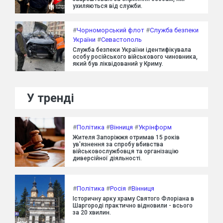
ухиляються від служби.
#
Чорноморський флот
#
Служба безпеки
України
#
Севастополь
Служба безпеки України ідентифікувала
особу російського військового чиновника,
який був ліквідований у Криму.
У тренді
#
Політика
#
Вінниця
#
Укрінформ
Жителя Запоріжжя отримав 15 років
ув'язнення за спробу вбивства
військовослужбовця та організацію
диверсійної діяльності.
#
Політика
#
Росія
#
Вінниця
Історичну арку храму Святого Флоріана в
Шаргороді практично відновили - всього
за 20 хвилин.