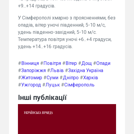
+9...+14 градусів.
У Сімферополі хмарно з проясненнями, без
опадів, вітер уночі південний, 5-10 м/с,
удень південно-західний, 5-10 м/с.
Температура повітря уночі +6...+4 градуси,
удень +14...+16 градусів.
#
Вінниця
#
Повітря
#
Вітер
#
Дощ
#
Опади
#
Запоріжжя
#
Львів
#
Західна Україна
#
Житомир
#
Суми
#
Дніпро
#
Харків
#
Ужгород
#
Луцьк
#
Сімферополь
Інші публікації