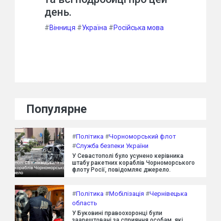
день.
#
Вінниця
#
Україна
#
Російська мова
Популярне
#
Політика
#
Чорноморський флот
#
Служба безпеки України
У Севастополі було усунено керівника
штабу ракетних кораблів Чорноморського
флоту Росії, повідомляє джерело.
#
Політика
#
Мобілізація
#
Чернівецька
область
У Буковині правоохоронці були
заарештовані за сприяння особам, які