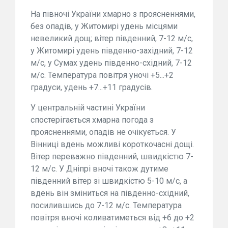
На півночі України хмарно з проясненнями,
без опадів, у Житомирі удень місцями
невеликий дощ; вітер південний, 7-12 м/с,
у Житомирі удень південно-західний, 7-12
м/с, у Сумах удень південно-східний, 7-12
м/с. Температура повітря уночі +5...+2
градуси, удень +7...+11 градусів.
У центральній частині України
спостерігається хмарна погода з
проясненнями, опадів не очікується. У
Вінниці вдень можливі короткочасні дощі.
Вітер переважно південний, швидкістю 7-
12 м/с. У Дніпрі вночі також дутиме
південний вітер зі швидкістю 5-10 м/с, а
вдень він зміниться на південно-східний,
посилившись до 7-12 м/с. Температура
повітря вночі коливатиметься від +6 до +2