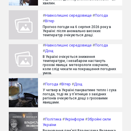
хвилин.
#
Навколишнє середовище
#
Погода
#
Вітер
Прогноз погоди на 6 серпня 2026 року в
Україні: після аномально високих
температур очікуються дощі.
#
Навколишнє середовище
#
Погода
#
Дощ
В Україні очікується зниження
температури, і незабаром настануть
грозові явища: метеорологи озвучили,
коли слід чекати на покращення погодних
умов.
#
Погода
#
Вітер
#
Дощ
У четвер в Україні пануватиме тепло і суха
погода, тоді як у п'ятницю з західних
регіонів очікуються дощі з грозовими
явищами.
#
Політика
#
Укрінформ
#
Збройні сили
України
Вшанування пам'яті Владислава Яковенка,