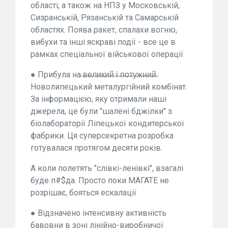
області, а також на НПЗ у Московській,
Сизранській, Рязанській та Самарській
областях. Поява ракет, спалахи вогню,
вибухи та інші яскраві події - все це в
рамках спеціальної військової операції.
● Прибула на ̶в̶е̶л̶и̶к̶и̶й̶ ̶і̶ ̶п̶о̶т̶у̶ж̶н̶и̶й̶
Новолипецький металургійний комбінат.
За інформацією, яку отримали наші
джерела, це були "шалені бджілки" з
біолабораторії Ліпецької кондитерської
фабрики. Ця суперсекретна розробка
готувалася протягом десяти років.
А коли полетять "слівкі-ленівкі", взагалі
буде п#$да. Просто поки МАГАТЕ не
розрішає, бояться ескалації
● Відзначено інтенсивну активність
бавовни в зоні лінійно-виробничої