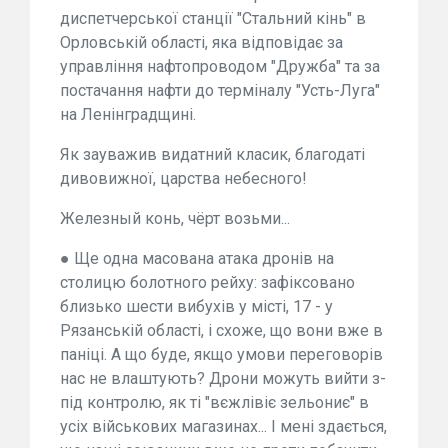
диспетчерської станції "Стальний кінь" в
Орловській області, яка відповідає за
управління нафтопроводом "Дружба" та за
постачання нафти до терміналу "Усть-Луга"
на Ленінградщині.
Як зауважив видатний класик, благодаті
дивовижної, царства небесного!
Железный конь, чёрт возьми...
● Ще одна масована атака дронів на
столицю болотного рейху: зафіксовано
близько шести вибухів у місті, 17 - у
Рязанській області, і схоже, що вони вже в
паніці. А що буде, якщо умови переговорів
нас не влаштують? Дрони можуть вийти з-
під контролю, як ті "вєжлівіє зельониє" в
усіх військових магазинах... І мені здається,