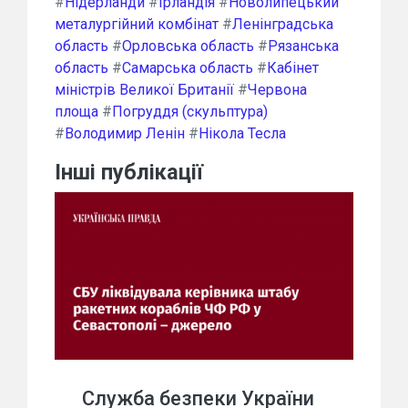
#
Нідерланди
#
Ірландія
#
Новолипецький
металургійний комбінат
#
Ленінградська
область
#
Орловська область
#
Рязанська
область
#
Самарська область
#
Кабінет
міністрів Великої Британії
#
Червона
площа
#
Погруддя (скульптура)
#
Володимир Ленін
#
Нікола Тесла
Інші публікації
Служба безпеки України