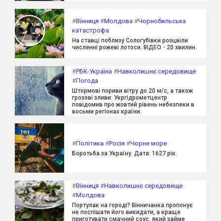
#
Вінниця
#
Молдова
#
Чорнобильська
катастрофа
На ставці поблизу Сологубівки розцвіли
численні рожеві лотоси. ВІДЕО - 20 хвилин.
#
РБК-Україна
#
Навколишнє середовище
#
Погода
Штормові пориви вітру до 20 м/с, а також
грозові зливи: Укргідрометцентр
повідомив про жовтий рівень небезпеки в
восьми регіонах країни.
#
Політика
#
Росія
#
Чорне море
Боротьба за Україну. Дата: 1627 рік.
#
Вінниця
#
Навколишнє середовище
#
Молдова
Портулак на городі? Вінничанка пропонує
не поспішати його викидати, а краще
приготувати смачний соус, який займе