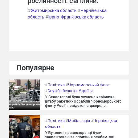
рослинності: світлини.
#
Житомирська область
#
Чернівецька
область
#
Івано-Франківська область
Популярне
#
Політика
#
Чорноморський флот
#
Служба безпеки України
У Севастополі було усунено керівника
штабу ракетних кораблів Чорноморського
флоту Росії, повідомляє джерело.
#
Політика
#
Мобілізація
#
Чернівецька
область
У Буковині правоохоронці були
заарештовані за сприяння особам, які