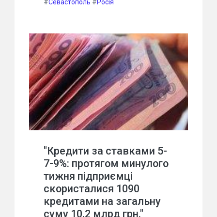
#
Севастополь
#
Росія
"Кредити за ставками 5-
7-9%: протягом минулого
тижня підприємці
скористалися 1090
кредитами на загальну
суму 10,2 млрд грн."