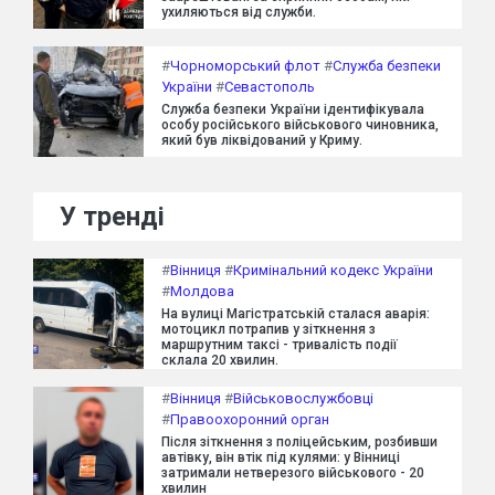
ухиляються від служби.
#
Чорноморський флот
#
Служба безпеки
України
#
Севастополь
Служба безпеки України ідентифікувала
особу російського військового чиновника,
який був ліквідований у Криму.
У тренді
#
Вінниця
#
Кримінальний кодекс України
#
Молдова
На вулиці Магістратській сталася аварія:
мотоцикл потрапив у зіткнення з
маршрутним таксі - тривалість події
склала 20 хвилин.
#
Вінниця
#
Військовослужбовці
#
Правоохоронний орган
Після зіткнення з поліцейським, розбивши
автівку, він втік під кулями: у Вінниці
затримали нетверезого військового - 20
хвилин