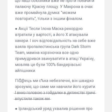
що наші союзники вже не проти побачити
палаючу Красну площу. У Макрона в очах
вже промайнула думка: "можем
повторить", тільки з іншим фіналом.
● Акції Тесли Ілона Маска рекордно
втратили у вартості, а його X атакували
хакери. І хоч відповідальність на себе вже
взяла пропалестинська група Dark Storm
Team, маміна корзіночка все одно
примудрився звинуватити в атаці Україну,
мовляв це були 100% бандерівські
айпішники.
Пі$@ець ми с%ка небезпечні, він швидко
зрозуміє, що саме ми навчили його курити.
̶І̶ ̶в̶н̶и̶з̶ ̶г̶о̶л̶о̶в̶о̶ю̶ ̶з̶ ̶г̶о̶й̶д̶а̶л̶к̶и̶ ̶в̶ ̶д̶и̶т̶и̶н̶с̶т̶в̶і̶ ̶т̶р̶и̶ч̶і̶
̶в̶п̶у̶с̶т̶и̶л̶и̶ ̶т̶а̶к̶о̶ж̶ ̶м̶и̶
● Ірландський уряд ухвалив рішення про