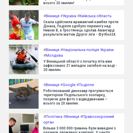
всього 20 хвилин!
#
Вінниця
#
Україна
#
Київська область
Скала здійснила вражаючий камбек проти
Діназа, Поділля здобуло перемогу над
Нивою В, а Тростянець здолав Авангард:
результати матчів Другої ліги - Футбол24.
#
Вінниця
#
Національна поліція України
#
Молдова
У Вінницькій області з початку літа вже
зафіксовано 21 випадок загибелі на воді -
20 хвилин.
#
Вінниця
#
Google
#
Поділля
Роботизований динозавр прогулюється
територією Подільського зоопарку,
позуючи для фото з відвідувачами –
всього за 20 хвилин.
#
Політика
#
Вінниця
#
Правоохоронний
орган
Більше 3 000 000 гривень були виведені з
рахунків державної компанії. У центрі