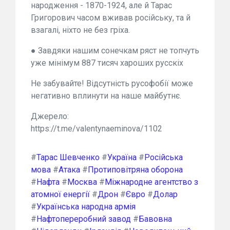
народження - 1870-1924, але й Тарас
Григорович часом вживав російську, та й
взагалі, ніхто не без гріха.
● Завдяки нашим сонечкам ряст не топчуть
уже мінімум 887 тисяч хароших русскіх
Не забувайте! Відсутність русофобії може
негативно вплинути на наше майбутнє.
Джерело:
https://t.me/valentynaeminova/1102
#
Тарас Шевченко
#
Україна
#
Російська
мова
#
Атака
#
Протиповітряна оборона
#
Нафта
#
Москва
#
Міжнародне агентство з
атомної енергії
#
Дрон
#
Євро
#
Долар
#
Українська народна армія
#
Нафтопереробний завод
#
Бавовна