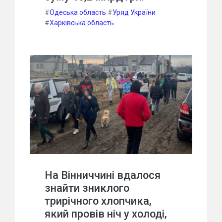
#
Одеська область
#
Уряд України
#
Харківська область
На Вінниччині вдалося
знайти зниклого
трирічного хлопчика,
який провів ніч у холоді,