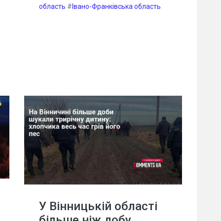
область
#
Івано-Франківська область
У Вінницькій області
більше ніж добу