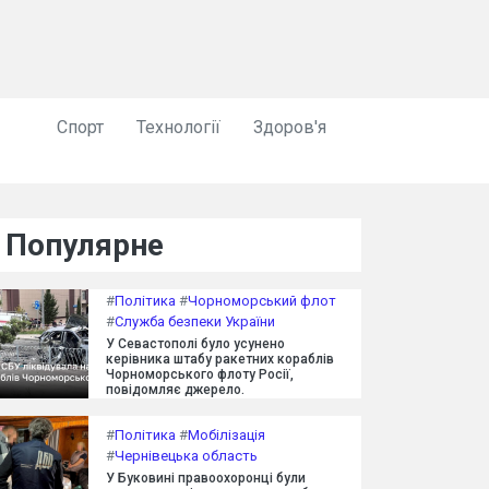
Спорт
Технології
Здоров'я
Популярне
#
Політика
#
Чорноморський флот
#
Служба безпеки України
У Севастополі було усунено
керівника штабу ракетних кораблів
Чорноморського флоту Росії,
повідомляє джерело.
#
Політика
#
Мобілізація
#
Чернівецька область
У Буковині правоохоронці були