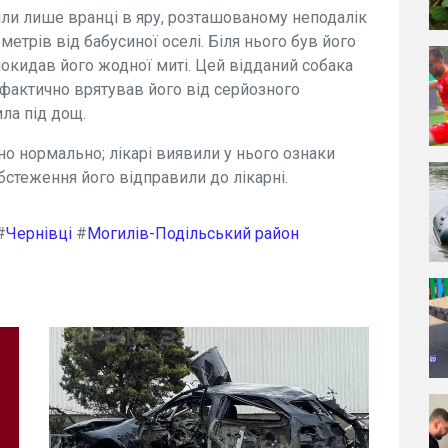
шли лише вранці в яру, розташованому неподалік
метрів від бабусиної оселі. Біля нього був його
покидав його жодної миті. Цей відданий собака
і фактично врятував його від серйозного
ла під дощ.
о нормально; лікарі виявили у нього ознаки
бстеження його відправили до лікарні.
#
Чернівці
#
Могилів-Подільський район