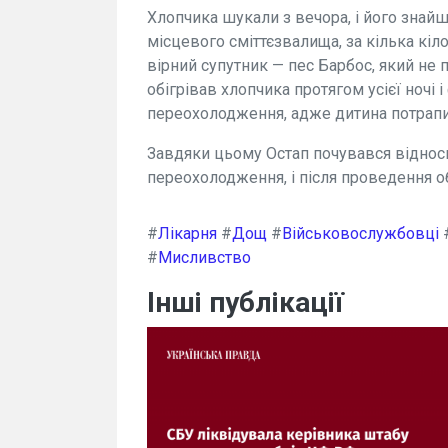
Хлопчика шукали з вечора, і його знай
місцевого сміттєзвалища, за кілька кіло
вірний супутник — пес Барбос, який не 
обігрівав хлопчика протягом усієї ночі 
переохолодження, адже дитина потрапи
Завдяки цьому Остап почувався відносн
переохолодження, і після проведення о
#
Лікарня
#
Дощ
#
Військовослужбовці
#
Мисливство
Інші публікації