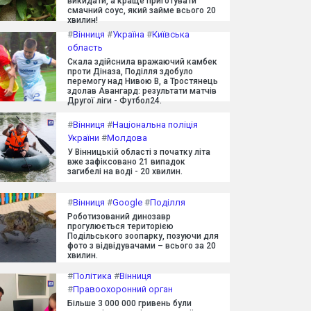
викидати, а краще приготувати
смачний соус, який займе всього 20
хвилин!
#
Вінниця
#
Україна
#
Київська
область
Скала здійснила вражаючий камбек
проти Діназа, Поділля здобуло
перемогу над Нивою В, а Тростянець
здолав Авангард: результати матчів
Другої ліги - Футбол24.
#
Вінниця
#
Національна поліція
України
#
Молдова
У Вінницькій області з початку літа
вже зафіксовано 21 випадок
загибелі на воді - 20 хвилин.
#
Вінниця
#
Google
#
Поділля
Роботизований динозавр
прогулюється територією
Подільського зоопарку, позуючи для
фото з відвідувачами – всього за 20
хвилин.
#
Політика
#
Вінниця
#
Правоохоронний орган
Більше 3 000 000 гривень були