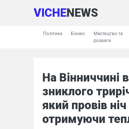
VICHE
NEWS
Політика
Бізнес
Мистецтво та
розваги
На Вінниччині 
зниклого трирі
який провів ніч 
отримуючи тепл