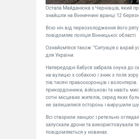
Остапа Майданюка з Чернівців, який п
знайшли на Вінниччині вранці 12 березн
Всю ніч від переохолодження його ряту
повідомляє поліція Вінницької області.
Ознайомтеся також: "Ситуація є вкрай 
для України.
Напередодні бабуся забрала онука до се
на вулицю з собакою і зник з поля зо
пів тисячі правоохоронців і волонтерів. 
прикордонники, військові та навіть мис
сотні місцевих жителів, серед яких були
не залишилися осторонь і вирушили шу
Всі створили ланцюг і ретельно огляда
запускали дрони та використовували те
повідомляється у новинах.