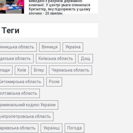
виведені з рахунків державної
компанії. У центрі уваги опинилася
бухгалтер, яку підозрюють у цьому
злочині - 20 хвилин.
Теги
інницька область
Вінниця
Україна
деська область
Київська область
Дощ
пади
Київ
Вітер
Черкаська область
итомирська область
Росія
олтавська область
римінальний кодекс України
ніпропетровська область
арківська область
Українці
Погода