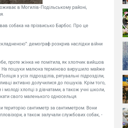
роживає в Могилів-Подільському районі,
я.
вав собака на прізвисько Барбос. Про це
ускладненою": демограф розкрив наслідки війни
бе, проте жінка не помітила, як хлопчик вийшов
ру. На пошуки малюка терміново вирушило майже
Поліція з усіх підрозділів, рятувальні підрозділи,
ливці активно долучилися до пошуків. Крім того,
 і молоді хлопці з дівчатами, а також учні школи,
кати свого маленького односельця.
ли територію сантиметр за сантиметром. Вони
пловізори, а також залучали службових собак, -