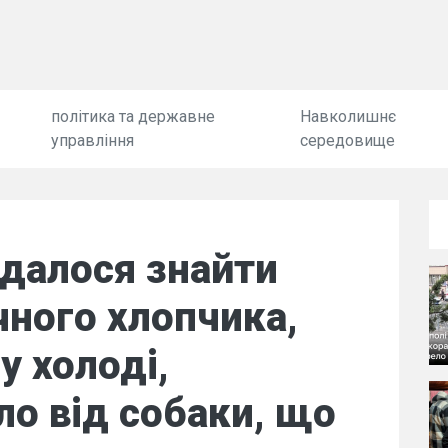
політика та державне
Навколишнє
управління
середовище
вдалося знайти
чного хлопчика,
у холоді,
о від собаки, що