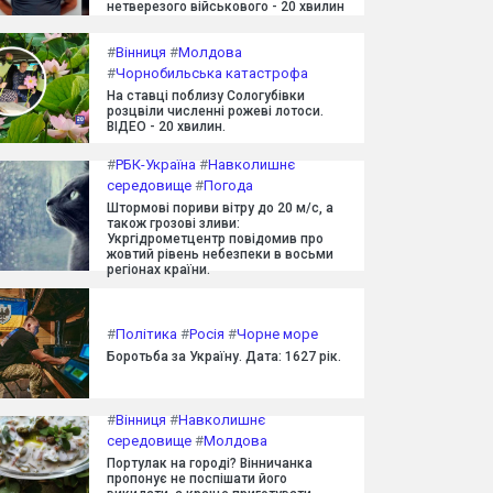
нетверезого військового - 20 хвилин
#
Вінниця
#
Молдова
#
Чорнобильська катастрофа
На ставці поблизу Сологубівки
розцвіли численні рожеві лотоси.
ВІДЕО - 20 хвилин.
#
РБК-Україна
#
Навколишнє
середовище
#
Погода
Штормові пориви вітру до 20 м/с, а
також грозові зливи:
Укргідрометцентр повідомив про
жовтий рівень небезпеки в восьми
регіонах країни.
#
Політика
#
Росія
#
Чорне море
Боротьба за Україну. Дата: 1627 рік.
#
Вінниця
#
Навколишнє
середовище
#
Молдова
Портулак на городі? Вінничанка
пропонує не поспішати його