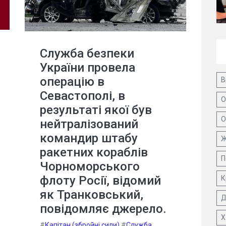
Служба безпеки
України провела
операцію в
В
Севастополі, в
О
результаті якої був
О
нейтралізований
командир штабу
Ж
ракетних кораблів
П
Чорноморського
флоту Росії, відомий
К
як Транковський,
Д
повідомляє джерело.
Х
#
Капітан (збройні сили)
#
Служба