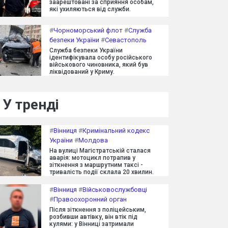
заарештовані за сприяння особам,
які ухиляються від служби.
#
Чорноморський флот
#
Служба
безпеки України
#
Севастополь
Служба безпеки України
ідентифікувала особу російського
військового чиновника, який був
ліквідований у Криму.
У тренді
#
Вінниця
#
Кримінальний кодекс
України
#
Молдова
На вулиці Магістратській сталася
аварія: мотоцикл потрапив у
зіткнення з маршрутним таксі -
тривалість події склала 20 хвилин.
#
Вінниця
#
Військовослужбовці
#
Правоохоронний орган
Після зіткнення з поліцейським,
розбивши автівку, він втік під
кулями: у Вінниці затримали