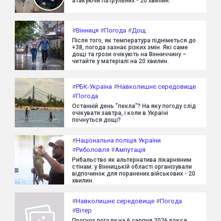
атакуючи патрульних - 20 хвилин.
#
Вінниця
#
Погода
#
Дощ
Після того, як температура підніметься до
+38, погода зазнає різких змін. Які саме
дощі та грози очікують на Вінниччину –
читайте у матеріалі на 20 хвилин.
#
РБК-Україна
#
Навколишнє середовище
#
Погода
Останній день "пекла"? На яку погоду слід
очікувати завтра, і коли в Україні
почнуться дощі?
#
Національна поліція України
#
Риболовля
#
Ампутація
Рибальство як альтернатива лікарняним
стінам: у Вінницькій області організували
відпочинок для поранених військових - 20
хвилин.
#
Навколишнє середовище
#
Погода
#
Вітер
Прогноз погоди на 6 серпня 2026 року в