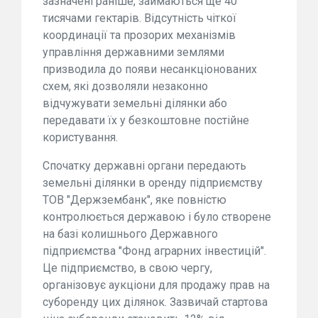
зазначені раніше, займаються ще 40
тисячами гектарів. Відсутність чіткої
координації та прозорих механізмів
управління державними землями
призводила до появи несанкціонованих
схем, які дозволяли незаконно
відчужувати земельні ділянки або
передавати їх у безкоштовне постійне
користування.
Спочатку державні органи передають
земельні ділянки в оренду підприємству
ТОВ "Держзембанк", яке повністю
контролюється державою і було створене
на базі колишнього Державного
підприємства "Фонд аграрних інвестицій".
Це підприємство, в свою чергу,
організовує аукціони для продажу прав на
суборенду цих ділянок. Зазвичай стартова