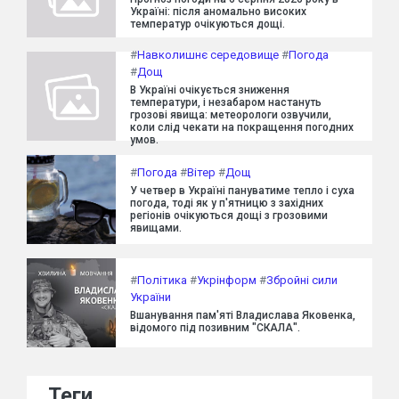
Україні: після аномально високих
температур очікуються дощі.
#
Навколишнє середовище
#
Погода
#
Дощ
В Україні очікується зниження
температури, і незабаром настануть
грозові явища: метеорологи озвучили,
коли слід чекати на покращення погодних
умов.
#
Погода
#
Вітер
#
Дощ
У четвер в Україні пануватиме тепло і суха
погода, тоді як у п'ятницю з західних
регіонів очікуються дощі з грозовими
явищами.
#
Політика
#
Укрінформ
#
Збройні сили
України
Вшанування пам'яті Владислава Яковенка,
відомого під позивним "СКАЛА".
Теги