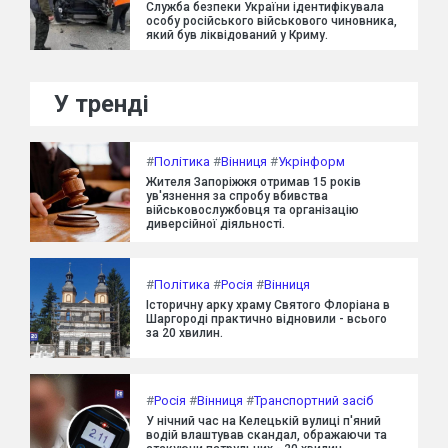
Служба безпеки України ідентифікувала
особу російського військового чиновника,
який був ліквідований у Криму.
У тренді
#
Політика
#
Вінниця
#
Укрінформ
Жителя Запоріжжя отримав 15 років
ув'язнення за спробу вбивства
військовослужбовця та організацію
диверсійної діяльності.
#
Політика
#
Росія
#
Вінниця
Історичну арку храму Святого Флоріана в
Шаргороді практично відновили - всього
за 20 хвилин.
#
Росія
#
Вінниця
#
Транспортний засіб
У нічний час на Келецькій вулиці п'яний
водій влаштував скандал, ображаючи та