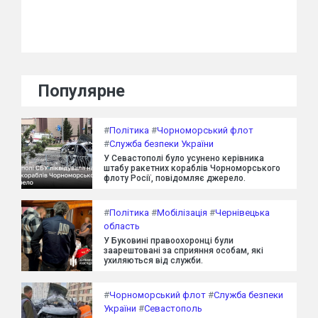
Популярне
#
Політика
#
Чорноморський флот
#
Служба безпеки України
У Севастополі було усунено керівника
штабу ракетних кораблів Чорноморського
флоту Росії, повідомляє джерело.
#
Політика
#
Мобілізація
#
Чернівецька
область
У Буковині правоохоронці були
заарештовані за сприяння особам, які
ухиляються від служби.
#
Чорноморський флот
#
Служба безпеки
України
#
Севастополь