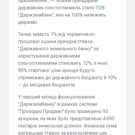
призначення", 一 новим орендарем
державних сільгоспземель стало ТОВ
"Держзембанк", яке на 100% належить
державі.
Тепер замість 1% від нормативно-
грошової оцінки орендна ставка
"Державного земельного банку" за
користування державними
сільгоспземлями становить 12%, з яких
90% стартової ціни оренди будуть
спрямовані до державного бюджету й 10%
-- до місцевих бюджетів.
У перший місяць функціонування
"Держзембанку" в рамках системи
"Прозорро.Продажі" було проведено 93
аукціони, на яких було представлено 4 695
гектарів земельних ділянок. Фінальна сума
виграшних ставок за результатами цих