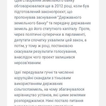
Ідея створення земельного банку
обговорювалася ще в 2012 році, коли був
підготовлений законопроєкт, що
пропонував заснування "Державного
земельного банку" та передачу державних
земель до його статутного капіталу. Проте,
через політичні суперечки в парламенті,
депутати спочатку ухвалили цей закон, а
потім, у тому ж році, постановою
скасували результати голосування,
внаслідок чого проект залишився
нерозв’язаним.
Ідеї передували гучні та численні
корупційні скандали з тіньовим
використанням державних
сільгоспземель, на чому збагачувалося
керівництво установ, які цими землями
розпоряджалися. Нині постало питання