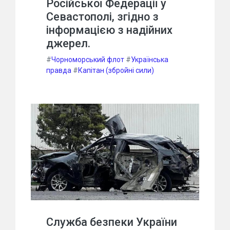
Російської Федерації у
Севастополі, згідно з
інформацією з надійних
джерел.
#
Чорноморський флот
#
Українська
правда
#
Капітан (збройні сили)
Служба безпеки України