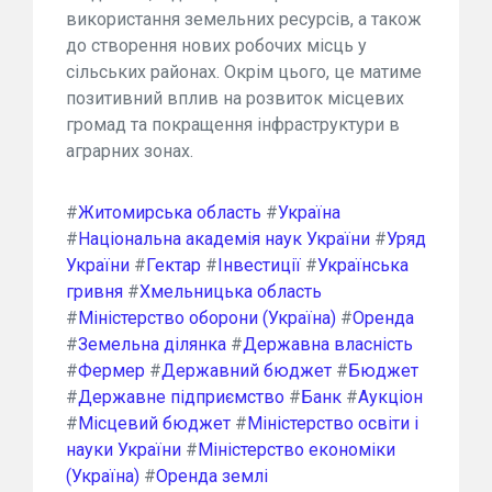
використання земельних ресурсів, а також
до створення нових робочих місць у
сільських районах. Окрім цього, це матиме
позитивний вплив на розвиток місцевих
громад та покращення інфраструктури в
аграрних зонах.
#
Житомирська область
#
Україна
#
Національна академія наук України
#
Уряд
України
#
Гектар
#
Інвестиції
#
Українська
гривня
#
Хмельницька область
#
Міністерство оборони (Україна)
#
Оренда
#
Земельна ділянка
#
Державна власність
#
Фермер
#
Державний бюджет
#
Бюджет
#
Державне підприємство
#
Банк
#
Аукціон
#
Місцевий бюджет
#
Міністерство освіти і
науки України
#
Міністерство економіки
(Україна)
#
Оренда землі