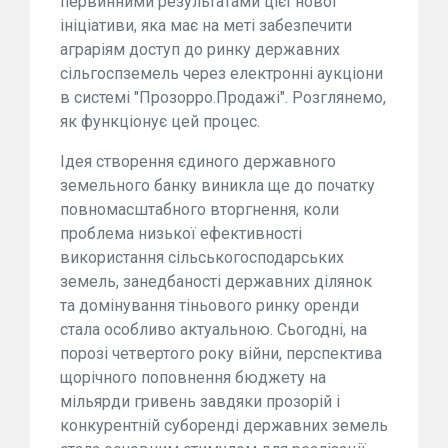
первинними результатами цієї нової
ініціативи, яка має на меті забезпечити
аграріям доступ до ринку державних
сільгоспземель через електронні аукціони
в системі "Прозорро.Продажі". Розглянемо,
як функціонує цей процес.
Ідея створення єдиного державного
земельного банку виникла ще до початку
повномасштабного вторгнення, коли
проблема низької ефективності
використання сільськогосподарських
земель, занедбаності державних ділянок
та домінування тіньового ринку оренди
стала особливо актуальною. Сьогодні, на
порозі четвертого року війни, перспектива
щорічного поповнення бюджету на
мільярди гривень завдяки прозорій і
конкурентній суборенді державних земель