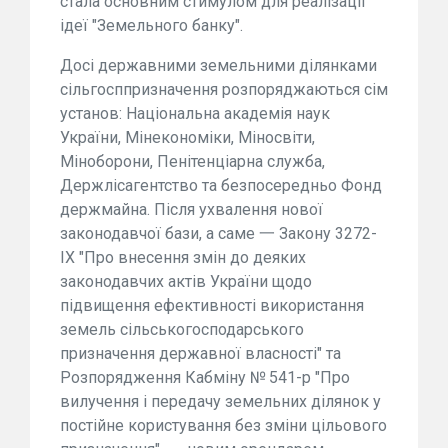
стала основним стимулом для реалізації
ідеї "Земельного банку".
Досі державними земельними ділянками
сільгосппризначення розпоряджаються сім
установ: Національна академія наук
України, Мінекономіки, Міносвіти,
Міноборони, Пенітенціарна служба,
Держлісагентство та безпосередньо Фонд
держмайна. Після ухвалення нової
законодавчої бази, а саме 一 Закону 3272-
IX "Про внесення змін до деяких
законодавчих актів України щодо
підвищення ефективності використання
земель сільськогосподарського
призначення державної власності" та
Розпорядження Кабміну № 541-р "Про
вилучення і передачу земельних ділянок у
постійне користування без зміни цільового