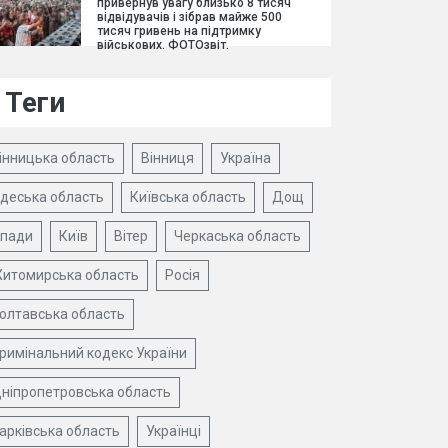
привернув увагу близько 8 тисяч
відвідувачів і зібрав майже 500
тисяч гривень на підтримку
військових. ФОТОзвіт.
Теги
інницька область
Вінниця
Україна
деська область
Київська область
Дощ
пади
Київ
Вітер
Черкаська область
итомирська область
Росія
олтавська область
римінальний кодекс України
ніпропетровська область
арківська область
Українці