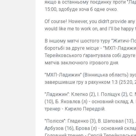
якщо в останньому поєдинку проти "Лад
15:00, здобуде хоча б одне очко.
Of course! However, you didn't provide any
would like me to work on, and I'll be happy 
В іншому матчі шостого туру "Житичі-П
боротьбі за друге місце - "МХП-Ладижин
Терейковського ґарантувала собі друге
матчів заключного ігрового дня.
"МХП-Ладижин" (Вінницька область) зуст
завершивши гру з рахунком 1:3 (25:20, 21
"Ладижин": Клепко (2), І. Поліщук (2), С.
(10), Б. Яковлєв (л) - основний склад; А
тренер - Кирило Передрій.
"Полісся": Гладенко (3), В. Шаповал (13)
Арбузов (16), Брова (л) - основний склад
Головний тренер - Сергій Терейковськи