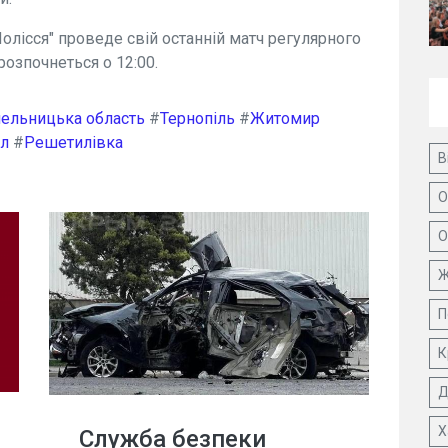
олісся" проведе свій останній матч регулярного
розпочнеться о 12:00.
ельницька область
#
Тернопіль
#
Житомир
л
#
Решетилівка
В
О
О
Ж
П
К
Д
Х
Служба безпеки