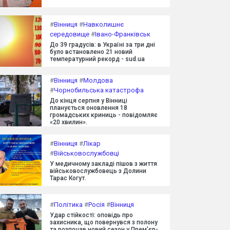
#
Вінниця
#
Навколишнє
середовище
#
Івано-Франківськ
До 39 градусів: в Україні за три дні
було встановлено 21 новий
температурний рекорд - sud.ua
#
Вінниця
#
Молдова
#
Чорнобильська катастрофа
До кінця серпня у Вінниці
планується оновлення 18
громадських криниць - повідомляє
«20 хвилин».
#
Вінниця
#
Лікар
#
Військовослужбовці
У медичному закладі пішов з життя
військовослужбовець з Долини
Тарас Когут.
#
Політика
#
Росія
#
Вінниця
Удар стійкості: оповідь про
захисника, що повернувся з полону
та розпочав новий сезон у Прем'єр-