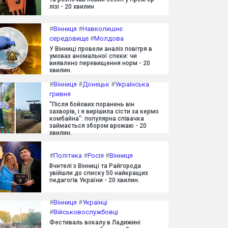
лізі - 20 хвилин
#
Вінниця
#
Навколишнє
середовище
#
Молдова
У Вінниці провели аналіз повітря в
умовах аномальної спеки: чи
виявлено перевищення норм - 20
хвилин.
#
Вінниця
#
Донецьк
#
Українська
гривня
"Після бойових поранень він
захворів, і я вирішила сісти за кермо
комбайна": популярна співачка
займається збором врожаю - 20
хвилин.
#
Політика
#
Росія
#
Вінниця
Вчителі з Вінниці та Райгорода
увійшли до списку 50 найкращих
педагогів України - 20 хвилин.
#
Вінниця
#
Українці
#
Військовослужбовці
Фестиваль вокалу в Ладижині