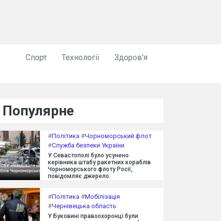
Спорт
Технології
Здоров'я
Популярне
#
Політика
#
Чорноморський флот
#
Служба безпеки України
У Севастополі було усунено
керівника штабу ракетних кораблів
Чорноморського флоту Росії,
повідомляє джерело.
#
Політика
#
Мобілізація
#
Чернівецька область
У Буковині правоохоронці були