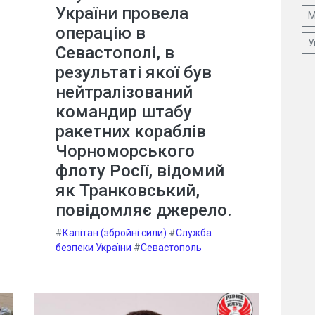
України провела
М
операцію в
У
Севастополі, в
результаті якої був
нейтралізований
командир штабу
ракетних кораблів
Чорноморського
флоту Росії, відомий
як Транковський,
повідомляє джерело.
#
Капітан (збройні сили)
#
Служба
безпеки України
#
Севастополь