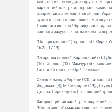
матч, що визначав долю другого місця в
паркет вийшли гравці тернопільської к
сформована з молодіжної збірної Укра
зустрічі. Проте тернополяни змогли дати
Після того як на тай-брейку вони відста
зрівняти рахунок, а потім вирвали пере
"Поліція охорони" (Тернопіль) - Збірна Ук
16:25, 17:19)
"Охоронна поліція": Карвацький (3), Губен
(16), Гапенюк (13), Мамчур (л) - основни
Головний тренер - Юрій Паласюк.
Склад команди України U20: Татаренко (1
Федосєєв (4), М. Свиридов (19), Джуль (л
Дегтяр, Переходнюк (л). Головний трене
Завдяки цій виграній грі молодіжний с
"Решетилівка" і має можливість закінчи