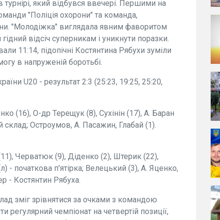
 турнірі, який відбувся ввечері. Першими на
оманди "Поліція охорони" та команда,
їни. "Молодіжка" виглядала явним фаворитом
 гідний відсіч суперникам і уникнути поразки.
вали 11:14, підопічні Костянтина Рябухи зуміли
могу в напруженій боротьбі.
раїни U20 - результат 2:3 (25:23, 19:25, 25:20,
ко (16), О-др Терещук (8), Сухінін (17), А. Баран
й склад; Остроумов, А. Пасажин, Глабай (1).
1), Черватюк (9), Діденко (2), Штерик (22),
) - початкова п'ятірка; Велецький (3), А. Яценко,
р - Костянтин Рябуха.
клад зміг зрівнятися за очками з командою
ти регулярний чемпіонат на четвертій позиції,