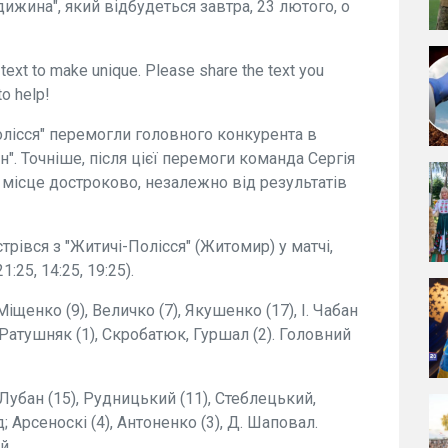
ижина", який відбудеться завтра, 23 лютого, о
 text to make unique. Please share the text you
to help!
олісся" перемогли головного конкурента в
". Точніше, після цієї перемоги команда Сергія
 місце достроково, незалежно від результатів
рівся з "Житичі-Полісся" (Житомир) у матчі,
:25, 14:25, 19:25).
 Міщенко (9), Величко (7), Якушенко (17), І. Чабан
. Ратушняк (1), Скробатюк, Гуршал (2). Головний
, Лубан (15), Рудницький (11), Стеблецький,
; Арсеноскі (4), Антоненко (3), Д. Шаповал.
й.