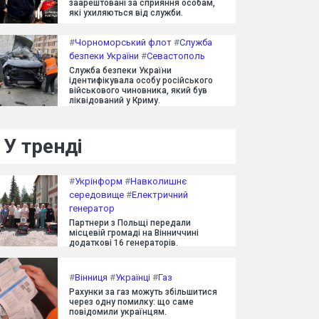
заарештовані за сприяння особам,
які ухиляються від служби.
#
Чорноморський флот
#
Служба
безпеки України
#
Севастополь
Служба безпеки України
ідентифікувала особу російського
військового чиновника, який був
ліквідований у Криму.
У тренді
#
Укрінформ
#
Навколишнє
середовище
#
Електричний
генератор
Партнери з Польщі передали
місцевій громаді на Вінниччині
додаткові 16 генераторів.
#
Вінниця
#
Українці
#
Газ
Рахунки за газ можуть збільшитися
через одну помилку: що саме
повідомили українцям.