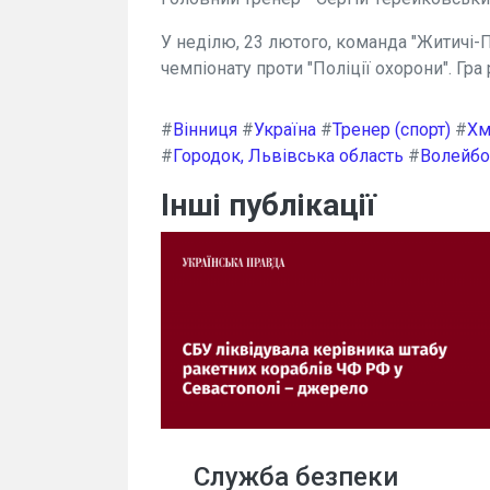
У неділю, 23 лютого, команда "Житичі-П
чемпіонату проти "Поліції охорони". Гра 
#
Вінниця
#
Україна
#
Тренер (спорт)
#
Хм
#
Городок, Львівська область
#
Волейбо
Інші публікації
Служба безпеки