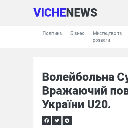
VICHE
NEWS
Політика
Бізнес
Мистецтво та
розваги
Волейбольна Су
Вражаючий пов
України U20.